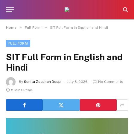
»
»
Home
Full Form
SIT Full Form in English and Hindi
FULL FORM
SIT Full Form in English and
Hindi
By
Sunita Zeeshan Deep
July 8, 2026
No Comments
5 Mins Read