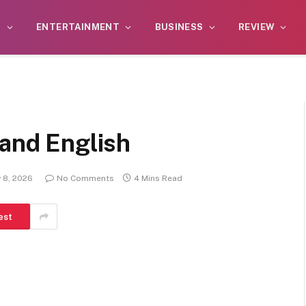
S
ENTERTAINMENT
BUSINESS
REVIEW
 and English
y 8, 2026
No Comments
4 Mins Read
est