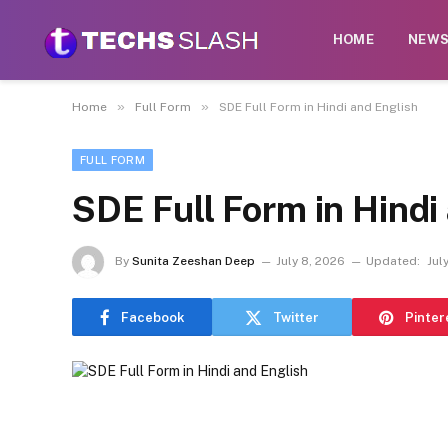
HOME
NEW
»
»
Home
Full Form
SDE Full Form in Hindi and English
FULL FORM
SDE Full Form in Hindi
By
Sunita Zeeshan Deep
July 8, 2026
Updated:
Jul
Facebook
Twitter
Pinter