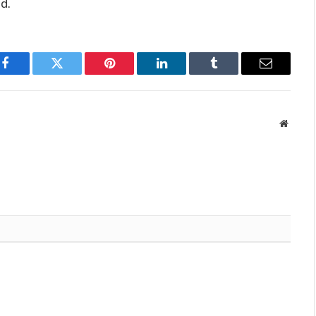
ld.
Facebook
Twitter
Pinterest
LinkedIn
Tumblr
Email
Websit