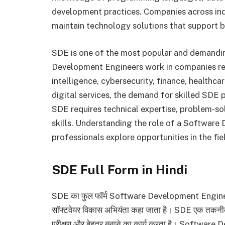
development practices. Companies across indu
maintain technology solutions that support b
SDE is one of the most popular and demandin
Development Engineers work in companies rela
intelligence, cybersecurity, finance, healthc
digital services, the demand for skilled SDE 
SDE requires technical expertise, problem-solv
skills. Understanding the role of a Softwar
professionals explore opportunities in the f
SDE Full Form in Hindi
SDE का फुल फॉर्म Software Development Engineer (सॉफ
सॉफ्टवेयर विकास अभियंता कहा जाता है। SDE एक तकनीकी 
परीक्षण और बेहतर बनाने का कार्य करता है। Software D