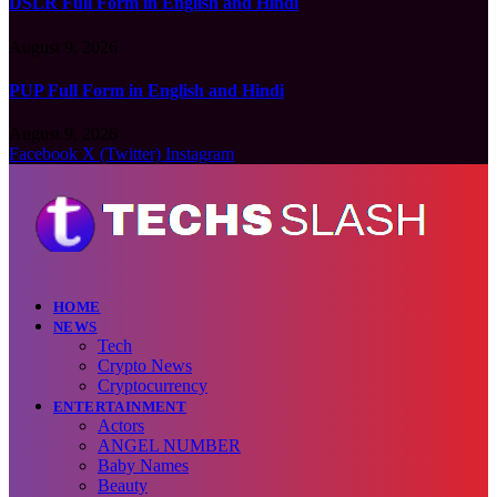
DSLR Full Form in English and Hindi
August 9, 2026
PUP Full Form in English and Hindi
August 9, 2026
Facebook
X (Twitter)
Instagram
HOME
NEWS
Tech
Crypto News
Cryptocurrency
ENTERTAINMENT
Actors
ANGEL NUMBER
Baby Names
Beauty