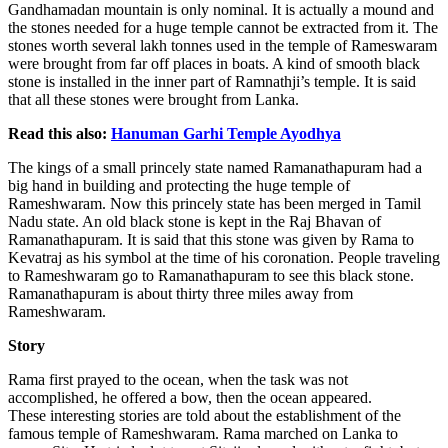
Gandhamadan mountain is only nominal. It is actually a mound and
the stones needed for a huge temple cannot be extracted from it. The
stones worth several lakh tonnes used in the temple of Rameswaram
were brought from far off places in boats. A kind of smooth black
stone is installed in the inner part of Ramnathji’s temple. It is said
that all these stones were brought from Lanka.
Read this also:
Hanuman Garhi Temple Ayodhya
The kings of a small princely state named Ramanathapuram had a
big hand in building and protecting the huge temple of
Rameshwaram. Now this princely state has been merged in Tamil
Nadu state. An old black stone is kept in the Raj Bhavan of
Ramanathapuram. It is said that this stone was given by Rama to
Kevatraj as his symbol at the time of his coronation. People traveling
to Rameshwaram go to Ramanathapuram to see this black stone.
Ramanathapuram is about thirty three miles away from
Rameshwaram.
Story
Rama first prayed to the ocean, when the task was not
accomplished, he offered a bow, then the ocean appeared.
These interesting stories are told about the establishment of the
famous temple of Rameshwaram. Rama marched on Lanka to