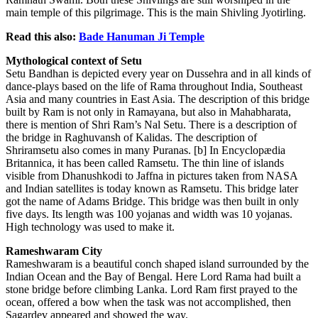
main temple of this pilgrimage. This is the main Shivling Jyotirling.
Read this also:
Bade Hanuman Ji Temple
Mythological context of Setu
Setu Bandhan is depicted every year on Dussehra and in all kinds of
dance-plays based on the life of Rama throughout India, Southeast
Asia and many countries in East Asia. The description of this bridge
built by Ram is not only in Ramayana, but also in Mahabharata,
there is mention of Shri Ram’s Nal Setu. There is a description of
the bridge in Raghuvansh of Kalidas. The description of
Shriramsetu also comes in many Puranas. [b] In Encyclopædia
Britannica, it has been called Ramsetu. The thin line of islands
visible from Dhanushkodi to Jaffna in pictures taken from NASA
and Indian satellites is today known as Ramsetu. This bridge later
got the name of Adams Bridge. This bridge was then built in only
five days. Its length was 100 yojanas and width was 10 yojanas.
High technology was used to make it.
Rameshwaram City
Rameshwaram is a beautiful conch shaped island surrounded by the
Indian Ocean and the Bay of Bengal. Here Lord Rama had built a
stone bridge before climbing Lanka. Lord Ram first prayed to the
ocean, offered a bow when the task was not accomplished, then
Sagardev appeared and showed the way.