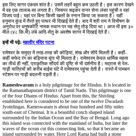
इस लिए सागर एकदम शांत है। उसमें लहरें बहुत कम उठती है। इस कारण देखने
में वह एक तालाब-सा लगता है। जिसपर चढ़कर वानर सेना लंका पहुंची व वहां
विजय पाई। यहां पर बिना किसी खतरें के स्नान किया जा सकता है। यहीं
हनुमान कुंड में तैरते हुए पत्थर भी दिखाई देते हैं। बाद में श्री राम ने विभीषण के
अनुरोध पर धनुषकोटि नामक स्थान पर यह सेतु तोड़ दिया था। आज भी इस ३०
मील (४८ कि.मी) लंबे आदि-सेतु के अवशेष सागर में दिखाई देते हैं।
इन्हें भी पढ़े:
महावीर मंदिर पटना
रामेश्वर के समुद्र में तरह-तरह की कोड़ियां, शंख और सीपें मिलती है। कहीं-
कहीं सफेद रंग का बड़ियास मूंगा भी मिलता है। रामेश्वरम् केवल धार्मिक महत्व
का तीर्थ ही नहीं, प्राकृतिक सौंदर्य की दृष्टि से भी दर्शनीय है। मद्रास से रेल-
गाड़ी यात्रियों को करीब बाईस घंटे में रामेश्वरम् पहुंचा देती है। रास्ते में पामबन
स्टेशन पर गाड़ी बदलनी पड़ती है।
Rameshwaram
is a holy pilgrimage for the Hindus. It is located in
the Ramanathapuram district of Tamil Nadu. This pilgrimage is one
of the four Dhams of Hindus. Apart from this, the Shivling
established here is considered to be one of the twelve Dwadash
Jyotirlingas. Rameswaram is about four hundred and fifty miles
south-east of Chennai. It is a beautiful conch shaped island
surrounded by the Indian Ocean and the Bay of Bengal. Long ago
this island was connected with the mainland of India, but later the
waves of the ocean cut this connecting link, so that it became an
island surrounded by water. Here Lord Rama had built a stone