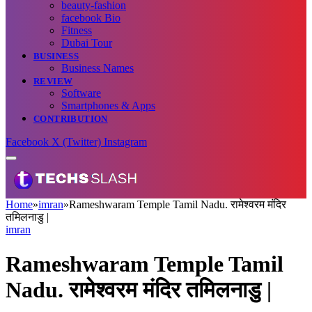
beauty-fashion
facebook Bio
Fitness
Dubai Tour
BUSINESS
Business Names
REVIEW
Software
Smartphones & Apps
CONTRIBUTION
Facebook
X (Twitter)
Instagram
Home
»
imran
»
Rameshwaram Temple Tamil Nadu. रामेश्वरम मंदिर
तमिलनाडु |
imran
Rameshwaram Temple Tamil
Nadu. रामेश्वरम मंदिर तमिलनाडु |