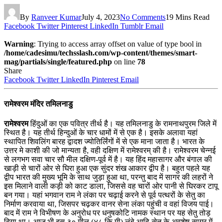
By
Ranveer Kumar
July 4, 2023
No Comments
19 Mins Read
Facebook
Twitter
Pinterest
LinkedIn
Tumblr
Email
Warning
: Trying to access array offset on value of type bool in
/home/cadesimu/techsslash.com/wp-content/themes/smart-
mag/partials/single/featured.php
on line
78
Share
Facebook
Twitter
LinkedIn
Pinterest
Email
रामेश्वरम मंदिर तमिलनाडु
रामेश्वरम
हिंदुओं का एक पवित्र तीर्थ है। यह तमिलनाडु के रामनाथपुरम जिले में
स्थित है। यह तीर्थ हिन्दुओं के चार धामों में से एक है। इसके अलावा यहां
स्थापित शिवलिंग बारह द्वादश ज्योतिर्लिंगों में से एक माना जाता है। भारत के
उत्तर मे काशी की जो मान्यता है, वही दक्षिण में रामेश्वरम् की है। रामेश्वरम चेन्नई
से लगभग सवा चार सौ मील दक्षिण-पूर्व में है। यह हिंद महासागर और बंगाल की
खाड़ी से चारों ओर से घिरा हुआ एक सुंदर शंख आकार द्वीप है। बहुत पहले यह
द्वीप भारत की मुख्य भूमि के साथ जुड़ा हुआ था, परन्तु बाद में सागर की लहरों ने
इस मिलाने वाली कड़ी को काट डाला, जिससे वह चारों ओर पानी से घिरकर टापू
बन गया। यहां भगवान राम ने लंका पर चढ़ाई करने से पूर्व पत्थरों के सेतु का
निर्माण करवाया था, जिसपर चढ़कर वानर सेना लंका पहुंची व वहां विजय पाई।
बाद में राम ने विभीषण के अनुरोध पर धनुषकोटि नामक स्थान पर यह सेतु तोड़
दिया था। आज भी इस ३० मील (४८ कि.मी) लंबे आदि-सेतु के अवशेष सागर में