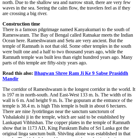
north. Due to the shallow sea and narrow strait, there are very few
waves in the sea. Seeing the calm flow, the travelers feel as if they
are crossing a big river.
Construction time
There is a famous pilgrimage named Kanyakumari to the south of
Rameswaram. The Bay of Bengal called Ratnakar meets the Indian
Ocean here. Rameshwaram and Setu are very ancient. But the
temple of Ramnath is not that old. Some other temples in the south
were built one and a half to two thousand years ago, while the
Ramnath temple was built less than eight hundred years ago. Many
parts of this temple are fifty-sixty years ago.
Read this also:
Bhagwan Shree Ram Ji Ke 9 Sabse Prasiddh
Mandir
The corridor of Rameshwaram is the longest corridor in the world. It
is 197 m in north-south. And East-West 133 m. Is. The width of its
wall is 6 m. And height 9 m. Is. The gopuram at the entrance of the
temple is 38.4 m. is high This temple is built in about 6 hectares.
There are nine Jyotirlingas near the sanctum sanctorum of
Vishalakshi ji in the temple, which are said to be established by
Lankapati Vibhishan. The copper plates in the temple of Ramnath
show that in 1173 AD, King Parakram Bahu of Sri Lanka got the
original linga sanctum built. Shivling alone was established in that