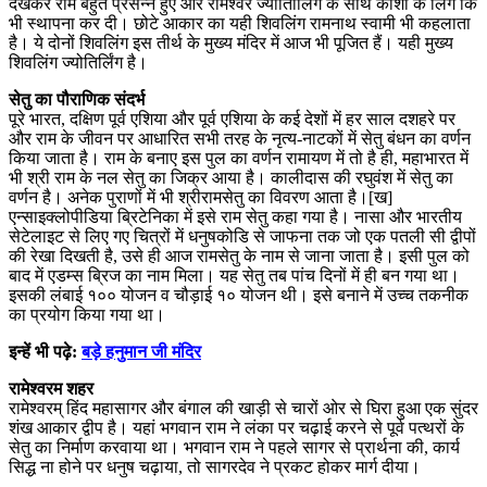
देखकर राम बहुत प्रसन्न हुए और रामेश्वर ज्योतिलििंंग के साथ काशी के लिंंग कि
भी स्थापना कर दी। छोटे आकार का यही शिवलिंग रामनाथ स्वामी भी कहलाता
है। ये दोनों शिवलिंग इस तीर्थ के मुख्य मंदिर में आज भी पूजित हैं। यही मुख्य
शिवलिंग ज्योतिर्लिंग है।
सेतु का पौराणिक संदर्भ
पूरे भारत, दक्षिण पूर्व एशिया और पूर्व एशिया के कई देशों में हर साल दशहरे पर
और राम के जीवन पर आधारित सभी तरह के नृत्य-नाटकों में सेतु बंधन का वर्णन
किया जाता है। राम के बनाए इस पुल का वर्णन रामायण में तो है ही, महाभारत में
भी श्री राम के नल सेतु का जिक्र आया है। कालीदास की रघुवंश में सेतु का
वर्णन है। अनेक पुराणों में भी श्रीरामसेतु का विवरण आता है।[ख]
एन्साइक्लोपीडिया ब्रिटेनिका में इसे राम सेतु कहा गया है। नासा और भारतीय
सेटेलाइट से लिए गए चित्रों में धनुषकोडि से जाफना तक जो एक पतली सी द्वीपों
की रेखा दिखती है, उसे ही आज रामसेतु के नाम से जाना जाता है। इसी पुल को
बाद में एडम्स ब्रिज का नाम मिला। यह सेतु तब पांच दिनों में ही बन गया था।
इसकी लंबाई १०० योजन व चौड़ाई १० योजन थी। इसे बनाने में उच्च तकनीक
का प्रयोग किया गया था।
इन्हें भी पढ़े:
बड़े हनुमान जी मंदिर
रामेश्वरम शहर
रामेश्वरम् हिंद महासागर और बंगाल की खाड़ी से चारों ओर से घिरा हुआ एक सुंदर
शंख आकार द्वीप है। यहां भगवान राम ने लंका पर चढ़ाई करने से पूर्व पत्थरों के
सेतु का निर्माण करवाया था। भगवान राम ने पहले सागर से प्रार्थना की, कार्य
सिद्ध ना होने पर धनुष चढ़ाया, तो सागरदेव ने प्रकट होकर मार्ग दीया।