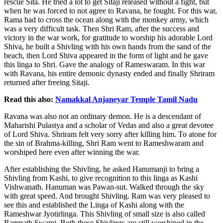
rescue Sita. He tried a lot to get Sitaji released without a fight, but
when he was forced to not agree to Ravana, he fought. For this war,
Rama had to cross the ocean along with the monkey army, which
was a very difficult task. Then Shri Ram, after the success and
victory in the war work, for gratitude to worship his adorable Lord
Shiva, he built a Shivling with his own hands from the sand of the
beach, then Lord Shiva appeared in the form of light and he gave
this linga to Shri. Gave the analogy of Rameswaram. In this war
with Ravana, his entire demonic dynasty ended and finally Shriram
returned after freeing Sitaji.
Read this also:
Namakkal Anjaneyar Temple Tamil Nadu
Ravana was also not an ordinary demon. He is a descendant of
Maharishi Pulastya and a scholar of Vedas and also a great devotee
of Lord Shiva. Shriram felt very sorry after killing him. To atone for
the sin of Brahma-killing, Shri Ram went to Rameshwaram and
worshiped here even after winning the war.
After establishing the Shivling, he asked Hanumanji to bring a
Shivling from Kashi, to give recognition to this linga as Kashi
Vishwanath. Hanuman was Pawan-sut. Walked through the sky
with great speed. And brought Shivling. Ram was very pleased to
see this and established the Linga of Kashi along with the
Rameshwar Jyotirlinga. This Shivling of small size is also called
Ramnath Swami. Both these Shivlings are still worshiped in the