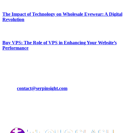
March 19, 2024
The Impact of Technology on Wholesale Eyewear: A Digital
Revolution
March 19, 2024
Buy VPS: The Role of VPS in Enhancing Your Website’s
Performance
March 19, 2024
CONTACT DETAILS
Phone:
+92-302-743-9438
Email:
contact@serpinsight.com
Our Recommendation
Here are some helpfull links for our user. hopefully you liked it.