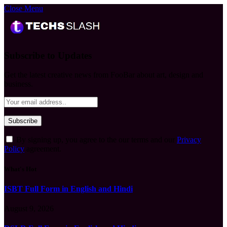
Close Menu
Subscribe to Updates
Get the latest creative news from FooBar about art, design and
business.
By signing up, you agree to the our terms and our
Privacy
Policy
agreement.
What's Hot
ISBT Full Form in English and Hindi
August 9, 2026