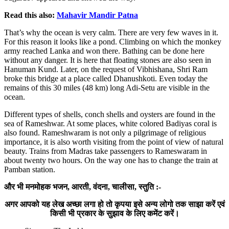
Read this also:
Mahavir Mandir Patna
That’s why the ocean is very calm. There are very few waves in it.
For this reason it looks like a pond. Climbing on which the monkey
army reached Lanka and won there. Bathing can be done here
without any danger. It is here that floating stones are also seen in
Hanuman Kund. Later, on the request of Vibhishana, Shri Ram
broke this bridge at a place called Dhanushkoti. Even today the
remains of this 30 miles (48 km) long Adi-Setu are visible in the
ocean.
Different types of shells, conch shells and oysters are found in the
sea of Rameshwar. At some places, white colored Badiyas coral is
also found. Rameshwaram is not only a pilgrimage of religious
importance, it is also worth visiting from the point of view of natural
beauty. Trains from Madras take passengers to Rameswaram in
about twenty two hours. On the way one has to change the train at
Pamban station.
और भी मनमोहक भजन, आरती, वंदना, चालीसा, स्तुति :-
अगर आपको यह लेख अच्छा लगा हो तो कृपया इसे अन्य लोगो तक साझा करें एवं
किसी भी प्रकार के सुझाव के लिए कमेंट करें।