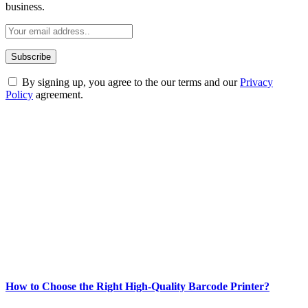
business.
By signing up, you agree to the our terms and our
Privacy
Policy
agreement.
ABOUT TECHSSLASH
Welcome to Techsslash! We're dedicated to providing you with the
best of technology, finance, gaming, entertainment, lifestyle, health,
and fitness news, all delivered with dependability.
Our passion for tech and daily news drives us to create a booming
online website where you can stay informed and entertained.
Enjoy our content as much as we enjoy offering it to you
Most Popular
How to Choose the Right High-Quality Barcode Printer?