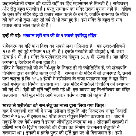
कहलानेवाली बंगाल की खाडी यहीं पर हिंद महासागर से मिलती है। रामेश्वरम्
और सेतु बहुत प्राचीन है। परंतु रामनाथ का मंदिर उतना पुराना नहीं है। दक्षिण
के कुछ और मंदिर डेढ़-दो हजार साल पहले के बने है, जबकि रामनाथ के मंदिर
को बने अभी कुल आठ सौ वर्ष से भी कम हुए है। इस मंदिर के बहुत से भाग
पचास-साठ साल पहले के है।
इन्हें भी पढ़े:
भगवान श्री राम जी के 9 सबसे प्रसिद्ध मंदिर
रामेश्वरम का गलियारा विश्व का सबसे लंबा गलियारा है। यह उत्तर-दक्षिणमें
१९७ मी. एवं पूर्व-पश्चिम १३३ मी. है। इसके परकोटे की चौड़ाई ६ मी. तथा
ऊंचाई ९ मी. है। मंदिर के प्रवेशद्वार का गोपुरम ३८.४ मी. ऊंचा है। यह मंदिर
लगभग ६ हेक्टेयर में बना हुआ है।
मंदिर में विशालाक्षी जी के गर्भ-गृह के निकट ही नौ ज्योतिर्लिंग हैं, जो लंकापति
विभीषण द्वारा स्थापित बताए जाते हैं। रामनाथ के मंदिर में जो ताम्रपट है, उनसे
पता चलता है कि ११७३ ईस्वी में श्रीलंका के राजा पराक्रम बाहु ने मूल लिंग
वाले गर्भगृह का निर्माण करवाया था। उस मंदिर में अकेले शिवलिंग की स्थापना
की गई थी। देवी की मूर्ति नहीं रखी गई थी, इस कारण वह नि:संगेश्वर का मंदिर
कहलाया। यही मूल मंदिर आगे चलकर वर्तमान दशा को पहुंचा है।
भारत से श्रीलंका को राम-सेतु का नासा द्वारा लिया गया चित्र।
बाद में पंद्रहवीं शताब्दी में राजा उडैयान सेतुपति और निकटस्थ नागूर निवासी
वैश्य ने १४५० में इसका ७८ फीट ऊंचा गोपुरम निर्माण करवाया था। बाद में
मदुरई के एक देवी-भक्त ने इसका जीर्णोद्धार करवाया था। सोलहवीं शताब्दी में
दक्षिणी भाग के द्वितीय परकोटे की दीवार का निर्माण तिरुमलय सेतुपति ने
करवाया था। इनकी व इनके पुत्र की मूर्ति द्वार पर भी विराजमान है। इसी