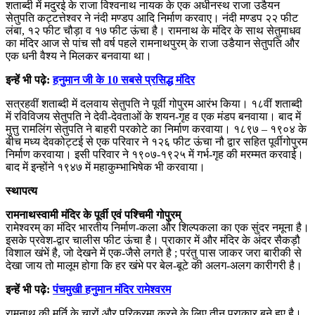
शताब्दी में मदुरई के राजा विश्वनाथ नायक के एक अधीनस्थ राजा उडैयन
सेतुपति कट्टत्तेश्वर ने नंदी मण्डप आदि निर्माण करवाए। नंदी मण्डप २२ फीट
लंबा, १२ फीट चौड़ा व १७ फीट ऊंचा है। रामनाथ के मंदिर के साथ सेतुमाधव
का मंदिर आज से पांच सौ वर्ष पहले रामनाथपुरम् के राजा उडैयान सेतुपति और
एक धनी वैश्य ने मिलकर बनवाया था।
इन्हें भी पढ़े:
हनुमान जी के 10 सबसे प्रसिद्ध मंदिर
सत्रहवीं शताब्दी में दलवाय सेतुपति ने पूर्वी गोपुरम आरंभ किया। १८वीं शताब्दी
में रविविजय सेतुपति ने देवी-देवताओं के शयन-गृह व एक मंडप बनवाया। बाद में
मुत्तु रामलिंग सेतुपति ने बाहरी परकोटे का निर्माण करवाया। १८९७ – १९०४ के
बीच मध्य देवकोट्टई से एक परिवार ने १२६ फीट ऊंचा नौ द्वार सहित पूर्वीगोपुरम
निर्माण करवाया। इसी परिवार ने १९०७-१९२५ में गर्भ-गृह की मरम्मत करवाई।
बाद में इन्होंने १९४७ में महाकुम्भाभिषेक भी करवाया।
स्थापत्य
रामनाथस्वामी मंदिर के पूर्वी एवं पश्चिमी गोपुरम्
रामेश्वरम् का मंदिर भारतीय निर्माण-कला और शिल्पकला का एक सुंदर नमूना है।
इसके प्रवेश-द्वार चालीस फीट ऊंचा है। प्राकार में और मंदिर के अंदर सैकड़ौ
विशाल खंभें है, जो देखने में एक-जैसे लगते है ; परंतु पास जाकर जरा बारीकी से
देखा जाय तो मालूम होगा कि हर खंभे पर बेल-बूटे की अलग-अलग कारीगरी है।
इन्हें भी पढ़े:
पंचमुखी हनुमान मंदिर रामेश्वरम
रामनाथ की मूर्ति के चारों और परिक्रमा करने के लिए तीन प्राकार बने हुए है।