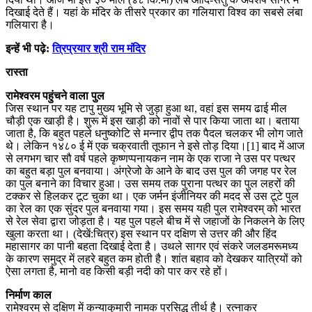
दिखाई देते हैं। यहां के मंदिर के तीसरे प्रकार का गलियारा विश्व का सबसे लंबा
गलियारा है।
इन्हें भी पढ़े:
त्रिप्रयार श्री राम मंदिर
रास्ता
रामेश्वरम पहुंचने वाला पुल
जिस स्थान पर यह टापु मुख्य भूमि से जुड़ा हुआ था, वहां इस समय ढाई मील
चौड़ी एक खाड़ी है। शुरू में इस खाड़ी को नावों से पार किया जाता था। बताया
जाता है, कि बहुत पहले धनुष्कोटि से मन्नार द्वीप तक पैदल चलकर भी लोग जाते
थे। लेकिन १४८० ई में एक चक्रवाती तूफान ने इसे तोड़ दिया।[1] बाद में आज
से लगभग चार सौ वर्ष पहले कृष्णप्पनायकन नाम के एक राजा ने उस पर पत्थर
का बहुत बड़ा पुल बनवाया। अंग्रेजो के आने के बाद उस पुल की जगह पर रेल
का पुल बनाने का विचार हुआ। उस समय तक पुराना पत्थर का पुल लहरों की
टक्कर से हिलकर टूट चुका था। एक जर्मन इंजीनियर की मदद से उस टूटे पुल
का रेल का एक सुंदर पुल बनवाया गया। इस समय यही पुल रामेश्वरम् को भारत
से रेल सेवा द्वारा जोड़ता है। यह पुल पहले बीच में से जहाजों के निकलने के लिए
खुला करता था। (देखें:चित्र) इस स्थान पर दक्षिण से उत्तर की और हिंद
महासागर का पानी बहता दिखाई देता है। उथले सागर एवं संकरे जलडमरूमध्य
के कारण समुद्र में लहरे बहुत कम होती है। शांत बहाव को देखकर यात्रियों को
ऐसा लगता है, मानो वह किसी बड़ी नदी को पार कर रहे हों।
निर्माण काल
रामेश्वरम् से दक्षिण में कन्याकुमारी नामक प्रसिद्ध तीर्थ है। रत्नाकर