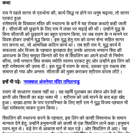
कथा
राम ने पहले सागर से प्रार्थना की, कार्य सिद्ध ना होने पर धनुष चढ़ाया, तो सागर
प्रकट हुआ
रामेश्वरम् के विख्यात मंदिर की स्थापना के बारें में यह रोचक कथाऐ कही जाती
है। सीताजी को छुड़ाने के लिए राम ने लंका पर चढ़ाई की थी। उन्होने युद्ध के
बिना सीताजी को छुड़वाने का बहुत प्रयत्न किया, पर जब रावण के न मानने पर
विवश होकर उन्होने युद्ध किया। इस युद्ध हेतु राम को वानर सेना सहित सागर
पार करना था, जो अत्यधिक कठिन कार्य था। तब श्री राम ने, युद्ध कार्य में
सफलता ओर विजय के पश्र्चात कृतज्ञता हेतु उनके आराध्य भगवान शिव की
आराधना के लिए समुद्र किनारे की रेत से शिवलिंग का अपने हाथों से निर्माण
कीया, तभी भगवान शिव सव्यम् ज्योति स्वरुप प्रकट हुए ओर उन्होंने इस लिंग को
श्री रामेश्वरम की उपमा दी। इस युद्ध में रावण के साथ, उसका पुरा राक्षस वंश
समाप्त हो गया और अन्ततः सीताजी को मुक्त कराकर श्रीराम वापस लौटे।
इन्हें भी पढ़े:
नमक्कल अंजनेयर मंदिर तमिलनाडु
रावण भी साधारण राक्षस नहीं था। वह महर्षि पुलस्त्य का वंशज ओर वेदों का
ज्ञानी ओर शिवजी का बड़ा भक्त भी । श्रीराम को उसे मारने के बाद बड़ा खेद
हुआ। ब्रह्मा-हत्या के पाप प्रायस्चित के लिए श्री राम ने युुद्ध विजय पश्र्चात भी
यहां रामेश्वरम् जाकर पुजन किया।
शिवलिंग की स्थापना करने के पश्र्चात, इस लिंंग को काशी विश्वनाथ के समान
मान्यता देनेे हेतु, उन्होंनेे हनुमानजी को काशी से एक शिवलिंग लाने कहा।हनुमान
पवन-सुत थे। बड़े वेग से आकाश मार्ग से चल पड़े। ओर शिवलिंग लेे आए। यह