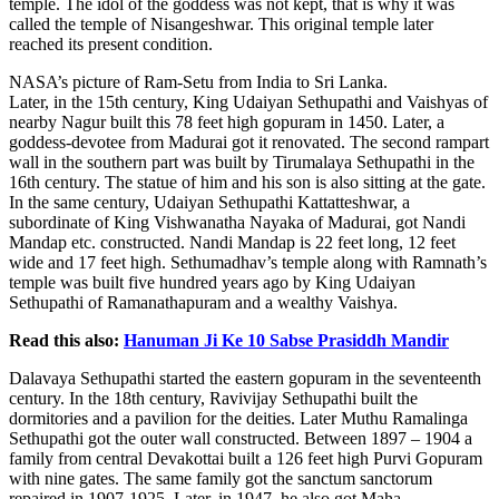
temple. The idol of the goddess was not kept, that is why it was
called the temple of Nisangeshwar. This original temple later
reached its present condition.
NASA’s picture of Ram-Setu from India to Sri Lanka.
Later, in the 15th century, King Udaiyan Sethupathi and Vaishyas of
nearby Nagur built this 78 feet high gopuram in 1450. Later, a
goddess-devotee from Madurai got it renovated. The second rampart
wall in the southern part was built by Tirumalaya Sethupathi in the
16th century. The statue of him and his son is also sitting at the gate.
In the same century, Udaiyan Sethupathi Kattatteshwar, a
subordinate of King Vishwanatha Nayaka of Madurai, got Nandi
Mandap etc. constructed. Nandi Mandap is 22 feet long, 12 feet
wide and 17 feet high. Sethumadhav’s temple along with Ramnath’s
temple was built five hundred years ago by King Udaiyan
Sethupathi of Ramanathapuram and a wealthy Vaishya.
Read this also:
Hanuman Ji Ke 10 Sabse Prasiddh Mandir
Dalavaya Sethupathi started the eastern gopuram in the seventeenth
century. In the 18th century, Ravivijay Sethupathi built the
dormitories and a pavilion for the deities. Later Muthu Ramalinga
Sethupathi got the outer wall constructed. Between 1897 – 1904 a
family from central Devakottai built a 126 feet high Purvi Gopuram
with nine gates. The same family got the sanctum sanctorum
repaired in 1907-1925. Later, in 1947, he also got Maha