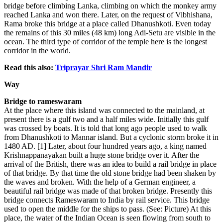
bridge before climbing Lanka, climbing on which the monkey army
reached Lanka and won there. Later, on the request of Vibhishana,
Rama broke this bridge at a place called Dhanushkoti. Even today
the remains of this 30 miles (48 km) long Adi-Setu are visible in the
ocean. The third type of corridor of the temple here is the longest
corridor in the world.
Read this also:
Triprayar Shri Ram Mandir
Way
Bridge to rameswaram
At the place where this island was connected to the mainland, at
present there is a gulf two and a half miles wide. Initially this gulf
was crossed by boats. It is told that long ago people used to walk
from Dhanushkoti to Mannar island. But a cyclonic storm broke it in
1480 AD. [1] Later, about four hundred years ago, a king named
Krishnappanayakan built a huge stone bridge over it. After the
arrival of the British, there was an idea to build a rail bridge in place
of that bridge. By that time the old stone bridge had been shaken by
the waves and broken. With the help of a German engineer, a
beautiful rail bridge was made of that broken bridge. Presently this
bridge connects Rameswaram to India by rail service. This bridge
used to open the middle for the ships to pass. (See: Picture) At this
place, the water of the Indian Ocean is seen flowing from south to