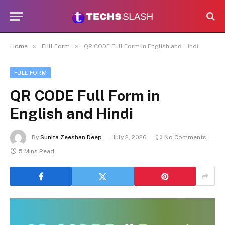
»
»
Home
Full Form
QR CODE Full Form in English and Hindi
FULL FORM
QR CODE Full Form in
English and Hindi
By
Sunita Zeeshan Deep
July 2, 2026
No Comments
5 Mins Read