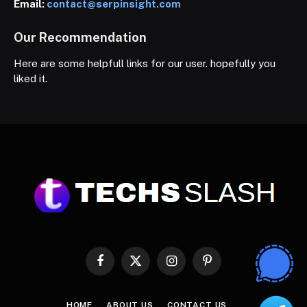
Email:
contact@serpinsight.com
Our Recommendation
Here are some helpfull links for our user. hopefully you
liked it.
Facebook
X
Instagram
Pinterest
(Twitter)
HOME
ABOUT US
CONTACT US