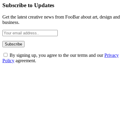
Subscribe to Updates
Get the latest creative news from FooBar about art, design and
business.
By signing up, you agree to the our terms and our
Privacy
Policy
agreement.
ABOUT TECHSSLASH
Welcome to Techsslash! We're dedicated to providing you with the
best of technology, finance, gaming, entertainment, lifestyle, health,
and fitness news, all delivered with dependability.
Our passion for tech and daily news drives us to create a booming
online website where you can stay informed and entertained.
Enjoy our content as much as we enjoy offering it to you
Most Popular