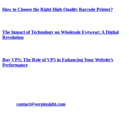
How to Choose the Right High-Quality Barcode Printer?
March 19, 2024
The Impact of Technology on Wholesale Eyewear: A Digital
Revolution
March 19, 2024
Buy VPS: The Role of VPS in Enhancing Your Website’s
Performance
March 19, 2024
CONTACT DETAILS
Phone:
+92-302-743-9438
Email:
contact@serpinsight.com
Our Recommendation
Here are some helpfull links for our user. hopefully you liked it.