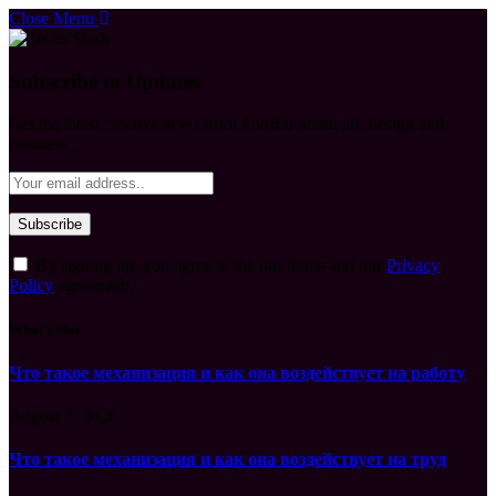
Close Menu
Subscribe to Updates
Get the latest creative news from FooBar about art, design and
business.
By signing up, you agree to the our terms and our
Privacy
Policy
agreement.
What's Hot
Что такое механизация и как она воздействует на работу
August 7, 2026
Что такое механизация и как она воздействует на труд