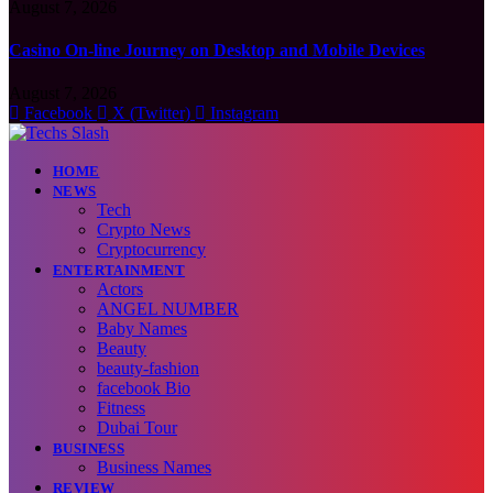
August 7, 2026
Casino On-line Journey on Desktop and Mobile Devices
August 7, 2026
Facebook
X (Twitter)
Instagram
HOME
NEWS
Tech
Crypto News
Cryptocurrency
ENTERTAINMENT
Actors
ANGEL NUMBER
Baby Names
Beauty
beauty-fashion
facebook Bio
Fitness
Dubai Tour
BUSINESS
Business Names
REVIEW