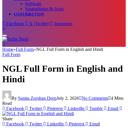
Software
Smartphones & Apps
CONTRIBUTION
Facebook
X (Twitter)
Instagram
Home
»
Full Form
»
NGL Full Form in English and Hindi
Full Form
NGL Full Form in English and
Hindi
By
Sunita Zeeshan Deep
July 2, 2026
No Comments
4 Mins
Read
Facebook
Twitter
Pinterest
LinkedIn
Tumblr
Email
Share
Facebook
Twitter
LinkedIn
Pinterest
Email