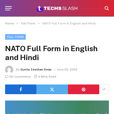
»
»
Home
Full Form
NATO Full Form in English and Hindi
FULL FORM
NATO Full Form in English
and Hindi
By
Sunita Zeeshan Deep
June 29, 2026
No Comments
6 Mins Read