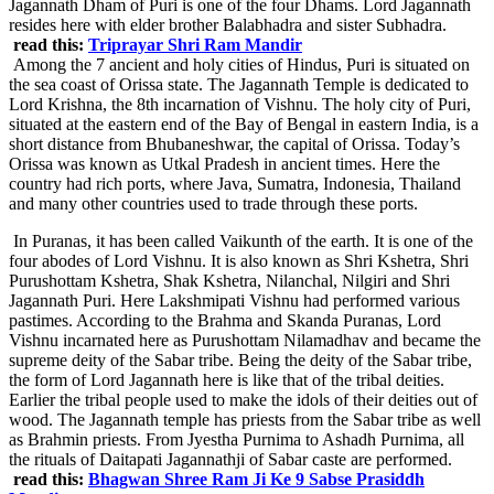
Jagannath Dham of Puri is one of the four Dhams. Lord Jagannath
resides here with elder brother Balabhadra and sister Subhadra.
read this:
Triprayar Shri Ram Mandir
Among the 7 ancient and holy cities of Hindus, Puri is situated on
the sea coast of Orissa state. The Jagannath Temple is dedicated to
Lord Krishna, the 8th incarnation of Vishnu. The holy city of Puri,
situated at the eastern end of the Bay of Bengal in eastern India, is a
short distance from Bhubaneshwar, the capital of Orissa. Today’s
Orissa was known as Utkal Pradesh in ancient times. Here the
country had rich ports, where Java, Sumatra, Indonesia, Thailand
and many other countries used to trade through these ports.
In Puranas, it has been called Vaikunth of the earth. It is one of the
four abodes of Lord Vishnu. It is also known as Shri Kshetra, Shri
Purushottam Kshetra, Shak Kshetra, Nilanchal, Nilgiri and Shri
Jagannath Puri. Here Lakshmipati Vishnu had performed various
pastimes. According to the Brahma and Skanda Puranas, Lord
Vishnu incarnated here as Purushottam Nilamadhav and became the
supreme deity of the Sabar tribe. Being the deity of the Sabar tribe,
the form of Lord Jagannath here is like that of the tribal deities.
Earlier the tribal people used to make the idols of their deities out of
wood. The Jagannath temple has priests from the Sabar tribe as well
as Brahmin priests. From Jyestha Purnima to Ashadh Purnima, all
the rituals of Daitapati Jagannathji of Sabar caste are performed.
read this:
Bhagwan Shree Ram Ji Ke 9 Sabse Prasiddh