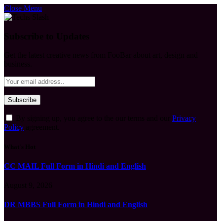
Close Menu
Subscribe to Updates
Get the latest creative news from FooBar about art, design and
business.
By signing up, you agree to the our terms and our
Privacy
Policy
agreement.
What's Hot
CC MAIL Full Form in Hindi and English
August 9, 2026
DR MBBS Full Form in Hindi and English