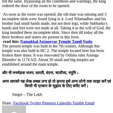
felt the same. Bypassing all the conditions and warnings, the king
ordered the door of the room to be opened.
As soon as the room was opened, the old man was missing and 3
incomplete idols were found lying in it. Lord Nilamadhav and his
brother had small hands made, but not their legs, while Subhadra’s
hands and feet were not made at all. Taking it as the will of God, the
king installed these incomplete idols. Since then till today all the
three brothers and sisters are present in this form.
read this:
Namakkal Anjaneyar Temple Tamil Nadu
The present temple was built in the 7th century. Although this
temple was also built in BC 2. The temple located here has been
broken three times. It was renovated by Odisha ruler Ananga
Bhimdev in 1174 AD. About 30 small and big temples are
established around the main temple.
और भी मनमोहक भजन, आरती, वंदना, चालीसा, स्तुति :-
अगर आपको यह लेख अच्छा लगा हो तो कृपया इसे अन्य लोगो तक साझा करें एवं
किसी भी प्रकार के सुझाव के लिए कमेंट करें।
Singer – The Lekh
Share.
Facebook
Twitter
Pinterest
LinkedIn
Tumblr
Email