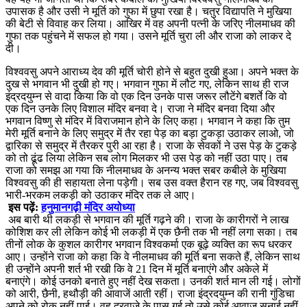
उपासक है और उसी ने मूर्ति को गुफा में छुपा रखा है। चतुर विद्यापति ने मुखिया
की बेटी से विवाह कर लिया। आखिर में वह अपनी पत्नी के जरिए नीलमाधव की
गुफा तक पहुंचने में सफल हो गया। उसने मूर्ति चुरा ली और राजा को लाकर दे
दी।
विश्‍ववसु अपने आराध्य देव की मूर्ति चोरी होने से बहुत दुखी हुआ। अपने भक्त के
दुख से भगवान भी दुखी हो गए। भगवान गुफा में लौट गए, लेकिन साथ ही राज
इंद्रदयुम्न से वादा किया कि वो एक दिन उनके पास जरूर लौटेंगे बशर्ते कि वो
एक दिन उनके लिए विशाल मंदिर बनवा दे। राजा ने मंदिर बनवा दिया और
भगवान विष्णु से मंदिर में विराजमान होने के लिए कहा। भगवान ने कहा कि तुम
मेरी मूर्ति बनाने के लिए समुद्र में तैर रहा पेड़ का बड़ा टुकड़ा उठाकर लाओ, जो
द्वारिका से समुद्र में तैरकर पुरी आ रहा है। राजा के सेवकों ने उस पेड़ के टुकड़े
को तो ढूंढ लिया लेकिन सब लोग मिलकर भी उस पेड़ को नहीं उठा पाए। तब
राजा को समझ आ गया कि नीलमाधव के अनन्य भक्त सबर कबीले के मुखिया
विश्‍ववसु की ही सहायता लेना पड़ेगी। सब उस वक्त हैरान रह गए, जब विश्ववसु
भारी-भरकम लकड़ी को उठाकर मंदिर तक ले आए।
इस पढ़ें:
हनुमानगढ़ी मंदिर अयोध्या
अब बारी थी लकड़ी से भगवान की मूर्ति गढ़ने की। राजा के कारीगरों ने लाख
कोशिश कर ली लेकिन कोई भी लकड़ी में एक छैनी तक भी नहीं लगा सका। तब
तीनों लोक के कुशल कारीगर भगवान विश्‍वकर्मा एक बूढ़े व्यक्ति का रूप धरकर
आए। उन्होंने राजा को कहा कि वे नीलमाधव की मूर्ति बना सकते हैं, लेकिन साथ
ही उन्होंने अपनी शर्त भी रखी कि वे 21 दिन में मूर्ति बनाएंगे और अकेले में
बनाएंगे। कोई उनको बनाते हुए नहीं देख सकता। उनकी शर्त मान ली गई। लोगों
को आरी, छैनी, हथौड़ी की आवाजें आती रहीं। राजा इंद्रदयुम्न की रानी गुंडिचा
अपने को रोक नहीं पाई। वह दरवाजे के पास गई तो उसे कोई आवाज सुनाई नहीं