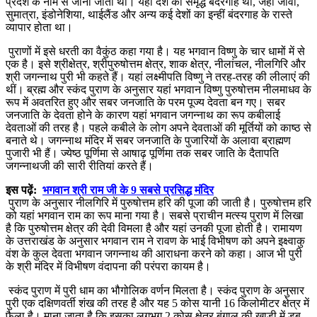
प्रदेश के नाम से जाना जाता था। यहां देश की समृद्ध बंदरगाहें थीं, जहां जावा,
सुमात्रा, इंडोनेशिया, थाईलैंड और अन्य कई देशों का इन्हीं बंदरगाह के रास्ते
व्यापार होता था।
पुराणों में इसे धरती का वैकुंठ कहा गया है। यह भगवान विष्णु के चार धामों में से
एक है। इसे श्रीक्षेत्र, श्रीपुरुषोत्तम क्षेत्र, शाक क्षेत्र, नीलांचल, नीलगिरि और
श्री जगन्नाथ पुरी भी कहते हैं। यहां लक्ष्मीपति विष्णु ने तरह-तरह की लीलाएं की
थीं। ब्रह्म और स्कंद पुराण के अनुसार यहां भगवान विष्णु पुरुषोत्तम नीलमाधव के
रूप में अवतरित हुए और सबर जनजाति के परम पूज्य देवता बन गए। सबर
जनजाति के देवता होने के कारण यहां भगवान जगन्नाथ का रूप कबीलाई
देवताओं की तरह है। पहले कबीले के लोग अपने देवताओं की मूर्तियों को काष्ठ से
बनाते थे। जगन्नाथ मंदिर में सबर जनजाति के पुजारियों के अलावा ब्राह्मण
पुजारी भी हैं। ज्येष्ठ पूर्णिमा से आषाढ़ पूर्णिमा तक सबर जाति के दैतापति
जगन्नाथजी की सारी रीतियां करते हैं।
इस पढ़ें:
भगवान श्री राम जी के 9 सबसे प्रसिद्ध मंदिर
पुराण के अनुसार नीलगिरि में पुरुषोत्तम हरि की पूजा की जाती है। पुरुषोत्तम हरि
को यहां भगवान राम का रूप माना गया है। सबसे प्राचीन मत्स्य पुराण में लिखा
है कि पुरुषोत्तम क्षेत्र की देवी विमला है और यहां उनकी पूजा होती है। रामायण
के उत्तराखंड के अनुसार भगवान राम ने रावण के भाई विभीषण को अपने इक्ष्वाकु
वंश के कुल देवता भगवान जगन्नाथ की आराधना करने को कहा। आज भी पुरी
के श्री मंदिर में विभीषण वंदापना की परंपरा कायम है।
स्कंद पुराण में पुरी धाम का भौगोलिक वर्णन मिलता है। स्कंद पुराण के अनुसार
पुरी एक दक्षिणवर्ती शंख की तरह है और यह 5 कोस यानी 16 किलोमीटर क्षेत्र में
फैला है। माना जाता है कि इसका लगभग 2 कोस क्षेत्र बंगाल की खाड़ी में डूब