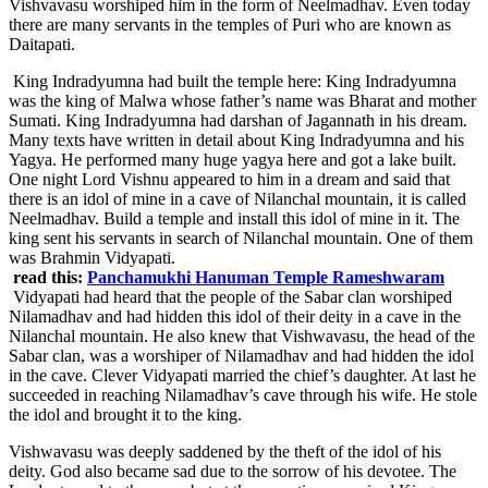
Vishvavasu worshiped him in the form of Neelmadhav. Even today
there are many servants in the temples of Puri who are known as
Daitapati.
King Indradyumna had built the temple here: King Indradyumna
was the king of Malwa whose father’s name was Bharat and mother
Sumati. King Indradyumna had darshan of Jagannath in his dream.
Many texts have written in detail about King Indradyumna and his
Yagya. He performed many huge yagya here and got a lake built.
One night Lord Vishnu appeared to him in a dream and said that
there is an idol of mine in a cave of Nilanchal mountain, it is called
Neelmadhav. Build a temple and install this idol of mine in it. The
king sent his servants in search of Nilanchal mountain. One of them
was Brahmin Vidyapati.
read this:
Panchamukhi Hanuman Temple Rameshwaram
Vidyapati had heard that the people of the Sabar clan worshiped
Nilamadhav and had hidden this idol of their deity in a cave in the
Nilanchal mountain. He also knew that Vishwavasu, the head of the
Sabar clan, was a worshiper of Nilamadhav and had hidden the idol
in the cave. Clever Vidyapati married the chief’s daughter. At last he
succeeded in reaching Nilamadhav’s cave through his wife. He stole
the idol and brought it to the king.
Vishwavasu was deeply saddened by the theft of the idol of his
deity. God also became sad due to the sorrow of his devotee. The