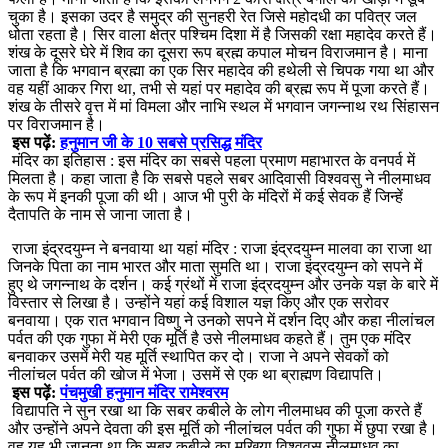
चुका है। इसका उदर है समुद्र की सुनहरी रेत जिसे महोदधी का पवित्र जल
धोता रहता है। सिर वाला क्षेत्र पश्चिम दिशा में है जिसकी रक्षा महादेव करते हैं।
शंख के दूसरे घेरे में शिव का दूसरा रूप ब्रह्म कपाल मोचन विराजमान है। माना
जाता है कि भगवान ब्रह्मा का एक सिर महादेव की हथेली से चिपक गया था और
वह यहीं आकर गिरा था, तभी से यहां पर महादेव की ब्रह्म रूप में पूजा करते हैं।
शंख के तीसरे वृत्त में मां विमला और नाभि स्थल में भगवान जगन्नाथ रथ सिंहासन
पर विराजमान है।
इस पढ़ें:
हनुमान जी के 10 सबसे प्रसिद्ध मंदिर
मंदिर का इतिहास : इस मंदिर का सबसे पहला प्रमाण महाभारत के वनपर्व में
मिलता है। कहा जाता है कि सबसे पहले सबर आदिवासी विश्‍ववसु ने नीलमाधव
के रूप में इनकी पूजा की थी। आज भी पुरी के मंदिरों में कई सेवक हैं जिन्हें
दैतापति के नाम से जाना जाता है।
राजा इंद्रदयुम्न ने बनवाया था यहां मंदिर : राजा इंद्रदयुम्न मालवा का राजा था
जिनके पिता का नाम भारत और माता सुमति था। राजा इंद्रदयुम्न को सपने में
हुए थे जगन्नाथ के दर्शन। कई ग्रंथों में राजा इंद्रदयुम्न और उनके यज्ञ के बारे में
विस्तार से लिखा है। उन्होंने यहां कई विशाल यज्ञ किए और एक सरोवर
बनवाया। एक रात भगवान विष्णु ने उनको सपने में दर्शन दिए और कहा नीलांचल
पर्वत की एक गुफा में मेरी एक मूर्ति है उसे नीलमाधव कहते हैं। ‍तुम एक मंदिर
बनवाकर उसमें मेरी यह मूर्ति स्थापित कर दो। राजा ने अपने सेवकों को
नीलांचल पर्वत की खोज में भेजा। उसमें से एक था ब्राह्मण विद्यापति।
इस पढ़ें:
पंचमुखी हनुमान मंदिर रामेश्वरम
विद्यापति ने सुन रखा था कि सबर कबीले के लोग नीलमाधव की पूजा करते हैं
और उन्होंने अपने देवता की इस मूर्ति को नीलांचल पर्वत की गुफा में छुपा रखा है।
वह यह भी जानता था कि सबर कबीले का मुखिया विश्‍ववसु नीलमाधव का