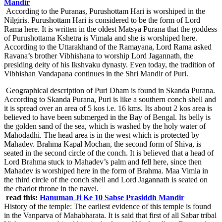
Mandir
According to the Puranas, Purushottam Hari is worshiped in the
Nilgiris. Purushottam Hari is considered to be the form of Lord
Rama here. It is written in the oldest Matsya Purana that the goddess
of Purushottama Kshetra is Vimala and she is worshiped here.
According to the Uttarakhand of the Ramayana, Lord Rama asked
Ravana’s brother Vibhishana to worship Lord Jagannath, the
presiding deity of his Ikshvaku dynasty. Even today, the tradition of
Vibhishan Vandapana continues in the Shri Mandir of Puri.
Geographical description of Puri Dham is found in Skanda Purana.
According to Skanda Purana, Puri is like a southern conch shell and
it is spread over an area of 5 kos i.e. 16 kms. Its about 2 kos area is
believed to have been submerged in the Bay of Bengal. Its belly is
the golden sand of the sea, which is washed by the holy water of
Mahodadhi. The head area is in the west which is protected by
Mahadev. Brahma Kapal Mochan, the second form of Shiva, is
seated in the second circle of the conch. It is believed that a head of
Lord Brahma stuck to Mahadev’s palm and fell here, since then
Mahadev is worshiped here in the form of Brahma. Maa Vimla in
the third circle of the conch shell and Lord Jagannath is seated on
the chariot throne in the navel.
read this:
Hanuman Ji Ke 10 Sabse Prasiddh Mandir
History of the temple: The earliest evidence of this temple is found
in the Vanparva of Mahabharata. It is said that first of all Sabar tribal