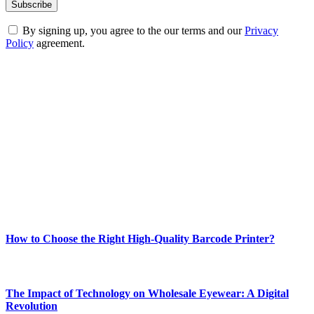
By signing up, you agree to the our terms and our
Privacy
Policy
agreement.
ABOUT TECHSSLASH
Welcome to Techsslash! We're dedicated to providing you with the
best of technology, finance, gaming, entertainment, lifestyle, health,
and fitness news, all delivered with dependability.
Our passion for tech and daily news drives us to create a booming
online website where you can stay informed and entertained.
Enjoy our content as much as we enjoy offering it to you
Most Popular
How to Choose the Right High-Quality Barcode Printer?
March 19, 2024
The Impact of Technology on Wholesale Eyewear: A Digital
Revolution