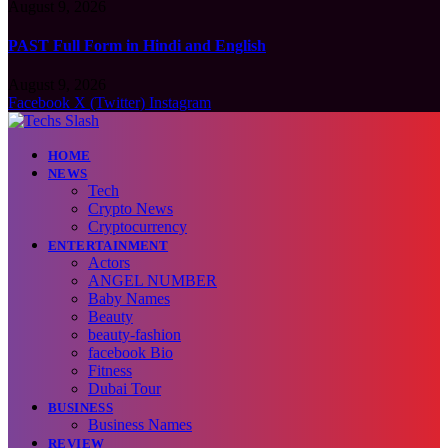
August 9, 2026
PAST Full Form in Hindi and English
August 9, 2026
Facebook
X (Twitter)
Instagram
HOME
NEWS
Tech
Crypto News
Cryptocurrency
ENTERTAINMENT
Actors
ANGEL NUMBER
Baby Names
Beauty
beauty-fashion
facebook Bio
Fitness
Dubai Tour
BUSINESS
Business Names
REVIEW