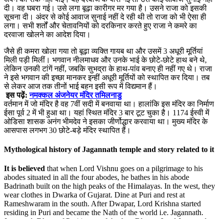
दी। वह घबरा गई। उसे लगा बूढ़ा कारीगर मर गया है। उसने राजा को इसकी
सूचना दी। अंदर से कोई आवाज सुनाई नहीं दे रही थी तो राजा को भी ऐसा ही
लगा। सभी शर्तों और चेतावनियों को दरकिनार करते हुए राजा ने कमरे का
दरवाजा खोलने का आदेश दिया।
जैसे ही कमरा खोला गया तो बूढ़ा व्यक्ति गायब था और उसमें 3 अधूरी ‍मूर्तियां
मिली पड़ी मिलीं। भगवान नीलमाधव और उनके भाई के छोटे-छोटे हाथ बने थे,
लेकिन उनकी टांगें नहीं, जबकि सुभद्रा के हाथ-पांव बनाए ही नहीं गए थे। राजा
ने इसे भगवान की इच्छा मानकर इन्हीं अधूरी मूर्तियों को स्थापित कर दिया। तब
से लेकर आज तक तीनों भाई बहन इसी रूप में विद्यमान हैं।
इस पढ़ें:
नमक्कल अंजनेयर मंदिर तमिलनाडु
वर्तमान में जो मंदिर है वह 7वीं सदी में बनवाया था। हालांकि इस मंदिर का निर्माण
ईसा पूर्व 2 में भी हुआ था। यहां स्थित मंदिर 3 बार टूट चुका है। 1174 ईस्वी में
ओडिसा शासक अनंग भीमदेव ने इसका जीर्णोद्धार करवाया था। मुख्‍य मंदिर के
आसपास लगभग 30 छोटे-बड़े मंदिर स्थापित हैं।
Mythological history of Jagannath temple and story related to it
It is believed
that when Lord Vishnu goes on a pilgrimage to his
abodes situated in all the four abodes, he bathes in his abode
Badrinath built on the high peaks of the Himalayas. In the west, they
wear clothes in Dwarka of Gujarat. Dine at Puri and rest at
Rameshwaram in the south. After Dwapar, Lord Krishna started
residing in Puri and became the Nath of the world i.e. Jagannath.