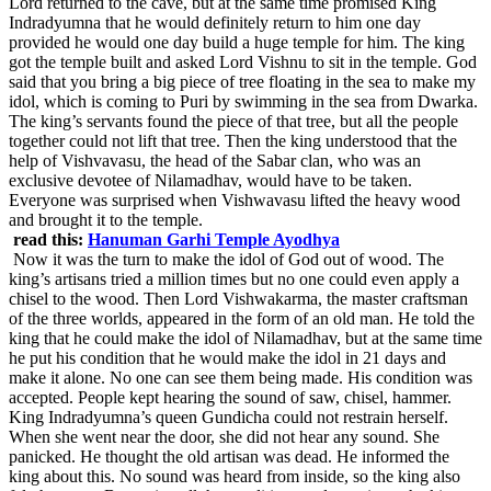
Lord returned to the cave, but at the same time promised King
Indradyumna that he would definitely return to him one day
provided he would one day build a huge temple for him. The king
got the temple built and asked Lord Vishnu to sit in the temple. God
said that you bring a big piece of tree floating in the sea to make my
idol, which is coming to Puri by swimming in the sea from Dwarka.
The king’s servants found the piece of that tree, but all the people
together could not lift that tree. Then the king understood that the
help of Vishvavasu, the head of the Sabar clan, who was an
exclusive devotee of Nilamadhav, would have to be taken.
Everyone was surprised when Vishwavasu lifted the heavy wood
and brought it to the temple.
read this:
Hanuman Garhi Temple Ayodhya
Now it was the turn to make the idol of God out of wood. The
king’s artisans tried a million times but no one could even apply a
chisel to the wood. Then Lord Vishwakarma, the master craftsman
of the three worlds, appeared in the form of an old man. He told the
king that he could make the idol of Nilamadhav, but at the same time
he put his condition that he would make the idol in 21 days and
make it alone. No one can see them being made. His condition was
accepted. People kept hearing the sound of saw, chisel, hammer.
King Indradyumna’s queen Gundicha could not restrain herself.
When she went near the door, she did not hear any sound. She
panicked. He thought the old artisan was dead. He informed the
king about this. No sound was heard from inside, so the king also