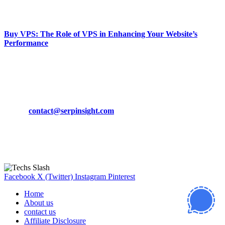
March 19, 2024
Buy VPS: The Role of VPS in Enhancing Your Website’s
Performance
March 19, 2024
CONTACT DETAILS
Phone:
+92-302-743-9438
Email:
contact@serpinsight.com
Our Recommendation
Here are some helpfull links for our user. hopefully you liked it.
Facebook
X (Twitter)
Instagram
Pinterest
Home
About us
contact us
Affiliate Disclosure