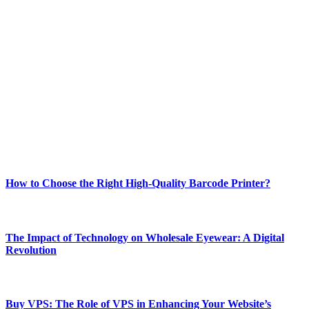
ABOUT TECHSSLASH
Welcome to Techsslash! We're dedicated to providing you with the
best of technology, finance, gaming, entertainment, lifestyle, health,
and fitness news, all delivered with dependability.
Our passion for tech and daily news drives us to create a booming
online website where you can stay informed and entertained.
Enjoy our content as much as we enjoy offering it to you
Most Popular
How to Choose the Right High-Quality Barcode Printer?
March 19, 2024
The Impact of Technology on Wholesale Eyewear: A Digital
Revolution
March 19, 2024
Buy VPS: The Role of VPS in Enhancing Your Website’s