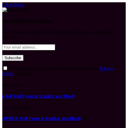
Close Menu
Subscribe to Updates
Get the latest creative news from FooBar about art, design and
business.
By signing up, you agree to the our terms and our
Privacy
Policy
agreement.
What's Hot
LWF Full Form in English and Hindi
August 6, 2026
APBCR Full Form in English and Hindi