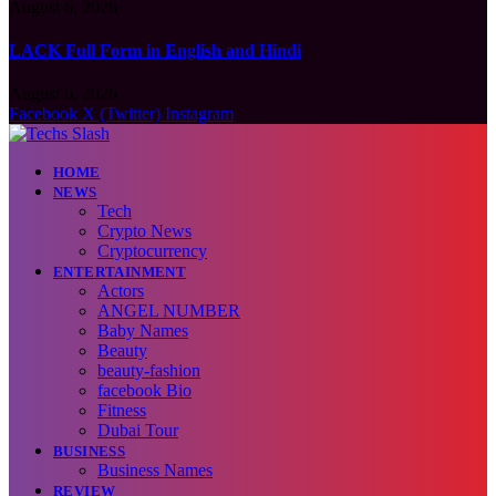
August 6, 2026
LACK Full Form in English and Hindi
August 6, 2026
Facebook
X (Twitter)
Instagram
HOME
NEWS
Tech
Crypto News
Cryptocurrency
ENTERTAINMENT
Actors
ANGEL NUMBER
Baby Names
Beauty
beauty-fashion
facebook Bio
Fitness
Dubai Tour
BUSINESS
Business Names
REVIEW