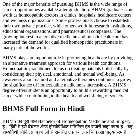
One of the major benefits of pursuing BHMS is the wide range of
career opportunities available after graduation. BHMS graduates can
work as homeopathic doctors in clinics, hospitals, healthcare centers,
and wellness organizations. Some professionals choose to establish
their own private practice, while others work in research institutions,
educational organizations, and pharmaceutical companies. The
growing interest in alternative medicine and holistic healthcare has
increased the demand for qualified homeopathic practitioners in
many parts of the world.
BHMS plays an important role in promoting healthcare by providing
an alternative treatment approach for various health conditions.
Homeopathic practitioners focus on treating patients holistically by
considering their physical, emotional, and mental well-being. As
awareness about natural and alternative therapies continues to grow,
the significance of homeopathic medicine is increasing. A BHMS
degree offers students an opportunity to build a rewarding medical
career while contributing to the health and well-being of society.
BHMS Full Form in Hindi
BHMS का पूरा नाम Bachelor of Homeopathic Medicine and Surgery
है। हिंदी में इसे बैचलर ऑफ होम्योपैथिक मेडिसिन एंड सर्जरी कहा जाता है। यह
होम्योपैथी चिकित्सा प्रणाली से संबंधित एक स्नातक चिकित्सा पाठ्यक्रम है।