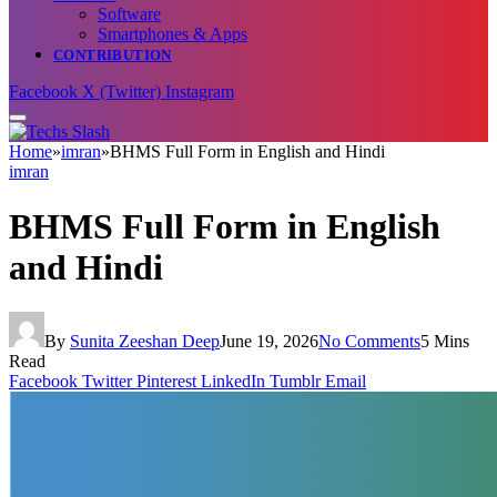
Software
Smartphones & Apps
CONTRIBUTION
Facebook
X (Twitter)
Instagram
Home
»
imran
»
BHMS Full Form in English and Hindi
imran
BHMS Full Form in English
and Hindi
By
Sunita Zeeshan Deep
June 19, 2026
No Comments
5 Mins
Read
Facebook
Twitter
Pinterest
LinkedIn
Tumblr
Email