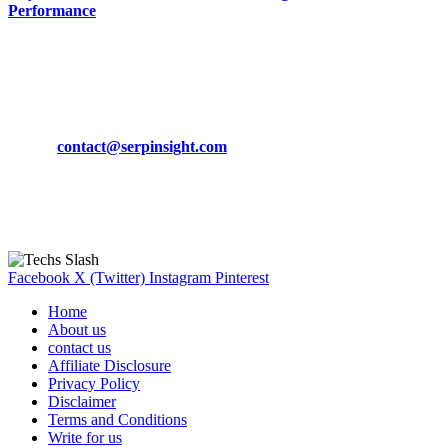
Performance
March 19, 2024
CONTACT DETAILS
Phone:
+92-302-743-9438
Email:
contact@serpinsight.com
Our Recommendation
Here are some helpfull links for our user. hopefully you liked it.
Facebook
X (Twitter)
Instagram
Pinterest
Home
About us
contact us
Affiliate Disclosure
Privacy Policy
Disclaimer
Terms and Conditions
Write for us