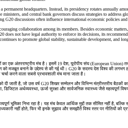
h a permanent headquarters. Instead, its presidency rotates annually a
ministers, and central bank governors discuss strategies to address globa
ring G20 discussions often influence international economic policies a
couraging collaboration among its members. Besides economic matters, t
G20 does not have legal authority to enforce its decisions, its recommend
continues to promote global stability, sustainable development, and lon
ं का एक अंतरराष्ट्रीय मंच है। इसमें 19 देश, यूरोपीय संघ (European Union) त
योग को मजबूत बनाने के उद्देश्य से की गई थी। G20 के सदस्य देश विश्व की लग
 चर्चा करने वाला सबसे प्रभावशाली मंच माना जाता है।
दी जाती है, जो उस वर्ष G20 शिखर सम्मेलन और विभिन्न मंत्रीस्तरीय बैठकों का आयो
क्षा, डिजिटल अर्थव्यवस्था, ऊर्जा सुरक्षा और सार्वजनिक स्वास्थ्य जैसे महत्वपूर्ण विष
त्वपूर्ण भूमिका निभा रहा है। यह मंच केवल आर्थिक मुद्दों तक सीमित नहीं है,
से बाध्यकारी नहीं होते, फिर भी इनके सुझाव और समझौते विश्व स्तर पर नीतियों क