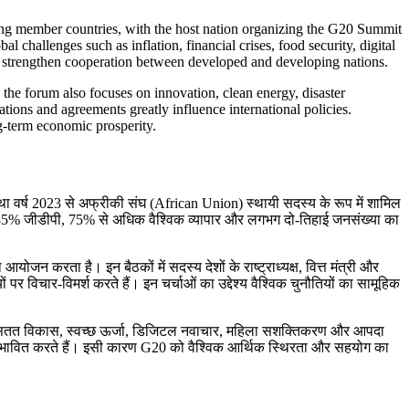
mong member countries, with the host nation organizing the G20 Summit
l challenges such as inflation, financial crises, food security, digital
nd strengthen cooperation between developed and developing nations.
he forum also focuses on innovation, clean energy, disaster
ations and agreements greatly influence international policies.
g-term economic prosperity.
था वर्ष 2023 से अफ्रीकी संघ (African Union) स्थायी सदस्य के रूप में शामिल
भग 85% जीडीपी, 75% से अधिक वैश्विक व्यापार और लगभग दो-तिहाई जनसंख्या का
जन करता है। इन बैठकों में सदस्य देशों के राष्ट्राध्यक्ष, वित्त मंत्री और
यों पर विचार-विमर्श करते हैं। इन चर्चाओं का उद्देश्य वैश्विक चुनौतियों का सामूहिक
 बल्कि सतत विकास, स्वच्छ ऊर्जा, डिजिटल नवाचार, महिला सशक्तिकरण और आपदा
ो प्रभावित करते हैं। इसी कारण G20 को वैश्विक आर्थिक स्थिरता और सहयोग का