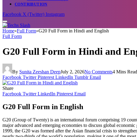
CONTRIBUTION
Facebook
X (Twitter)
Instagram
Home
»
Full Form
»
G20 Full Form in Hindi and English
Full Form
G20 Full Form in Hindi and En
By
Sunita Zeeshan Deep
July 2, 2026
No Comments
4 Mins Rea
Facebook
Twitter
Pinterest
LinkedIn
Tumblr
Email
Share
Facebook
Twitter
LinkedIn
Pinterest
Email
G20 Full Form in English
G20 (Group of Twenty) is an international forum comprising 19 coun
major advanced and emerging economies to discuss global economic grow
1999, the G20 was formed after the Asian financial crisis to strength
nearly two-thirds of the world’s population, making it one of the most 