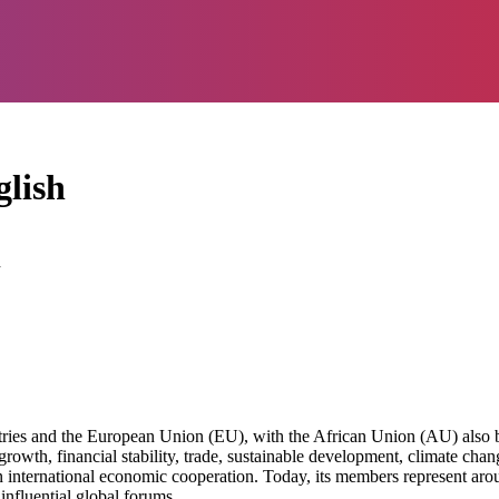
glish
d
tries and the European Union (EU), with the African Union (AU) also 
th, financial stability, trade, sustainable development, climate change,
en international economic cooperation. Today, its members represent ar
influential global forums.