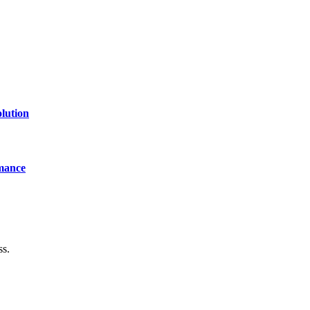
lution
mance
ss.