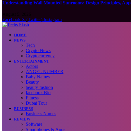
Understanding Wall Mounted Sunrooms: Design Principles, Appli
August 5, 2026
Facebook
X (Twitter)
Instagram
HOME
NEWS
Tech
Crypto News
Cryptocurrency
ENTERTAINMENT
Actors
ANGEL NUMBER
Baby Names
Beauty
beauty-fashion
facebook Bio
Fitness
Dubai Tour
BUSINESS
Business Names
REVIEW
Software
Smartphones & Apps