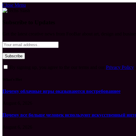
Close Menu
Subscribe to Updates
Get the latest creative news from FooBar about art, design and busine
By signing up, you agree to the our terms and our
Privacy Policy
What's Hot
Почему облачные игры оказываются востребованнее
August 6, 2026
Почему все больше человек используют искусственный инт
August 6, 2026