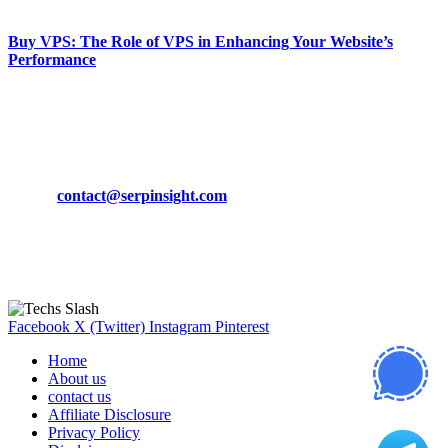
March 19, 2024
Buy VPS: The Role of VPS in Enhancing Your Website’s
Performance
March 19, 2024
CONTACT DETAILS
Phone:
+92-302-743-9438
Email:
contact@serpinsight.com
Our Recommendation
Here are some helpfull links for our user. hopefully you liked it.
Facebook
X (Twitter)
Instagram
Pinterest
Home
About us
contact us
Affiliate Disclosure
Privacy Policy