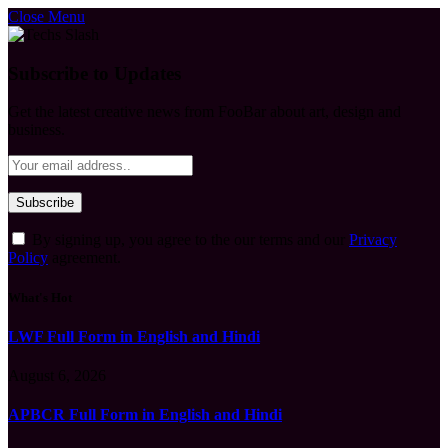
Close Menu
Subscribe to Updates
Get the latest creative news from FooBar about art, design and
business.
By signing up, you agree to the our terms and our
Privacy
Policy
agreement.
What's Hot
LWF Full Form in English and Hindi
August 6, 2026
APBCR Full Form in English and Hindi