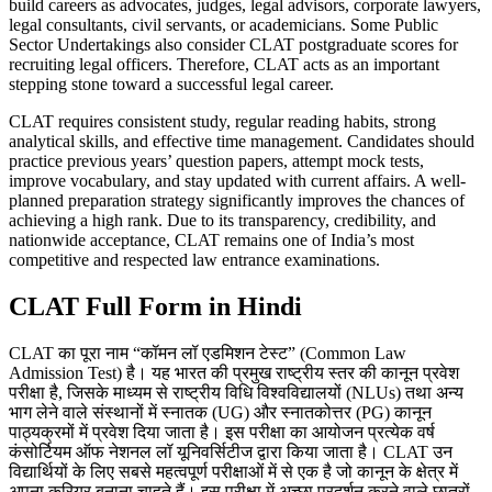
build careers as advocates, judges, legal advisors, corporate lawyers,
legal consultants, civil servants, or academicians. Some Public
Sector Undertakings also consider CLAT postgraduate scores for
recruiting legal officers. Therefore, CLAT acts as an important
stepping stone toward a successful legal career.
CLAT requires consistent study, regular reading habits, strong
analytical skills, and effective time management. Candidates should
practice previous years’ question papers, attempt mock tests,
improve vocabulary, and stay updated with current affairs. A well-
planned preparation strategy significantly improves the chances of
achieving a high rank. Due to its transparency, credibility, and
nationwide acceptance, CLAT remains one of India’s most
competitive and respected law entrance examinations.
CLAT Full Form in Hindi
CLAT का पूरा नाम “कॉमन लॉ एडमिशन टेस्ट” (Common Law
Admission Test) है। यह भारत की प्रमुख राष्ट्रीय स्तर की कानून प्रवेश
परीक्षा है, जिसके माध्यम से राष्ट्रीय विधि विश्वविद्यालयों (NLUs) तथा अन्य
भाग लेने वाले संस्थानों में स्नातक (UG) और स्नातकोत्तर (PG) कानून
पाठ्यक्रमों में प्रवेश दिया जाता है। इस परीक्षा का आयोजन प्रत्येक वर्ष
कंसोर्टियम ऑफ नेशनल लॉ यूनिवर्सिटीज द्वारा किया जाता है। CLAT उन
विद्यार्थियों के लिए सबसे महत्वपूर्ण परीक्षाओं में से एक है जो कानून के क्षेत्र में
अपना करियर बनाना चाहते हैं। इस परीक्षा में अच्छा प्रदर्शन करने वाले छात्रों