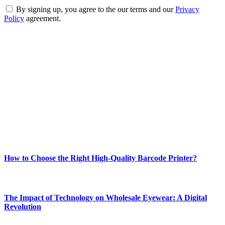
By signing up, you agree to the our terms and our
Privacy
Policy
agreement.
ABOUT TECHSSLASH
Welcome to Techsslash! We're dedicated to providing you with the
best of technology, finance, gaming, entertainment, lifestyle, health,
and fitness news, all delivered with dependability.
Our passion for tech and daily news drives us to create a booming
online website where you can stay informed and entertained.
Enjoy our content as much as we enjoy offering it to you
Most Popular
How to Choose the Right High-Quality Barcode Printer?
March 19, 2024
The Impact of Technology on Wholesale Eyewear: A Digital
Revolution