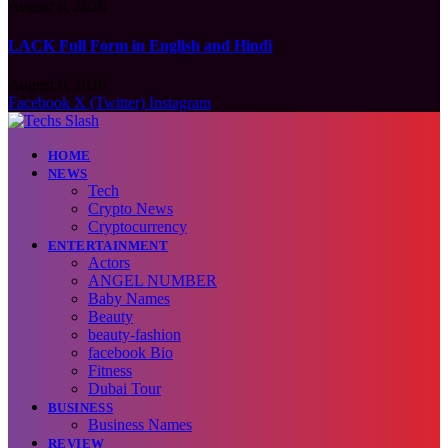
August 6, 2026
LACK Full Form in English and Hindi
August 6, 2026
Facebook
X (Twitter)
Instagram
HOME
NEWS
Tech
Crypto News
Cryptocurrency
ENTERTAINMENT
Actors
ANGEL NUMBER
Baby Names
Beauty
beauty-fashion
facebook Bio
Fitness
Dubai Tour
BUSINESS
Business Names
REVIEW