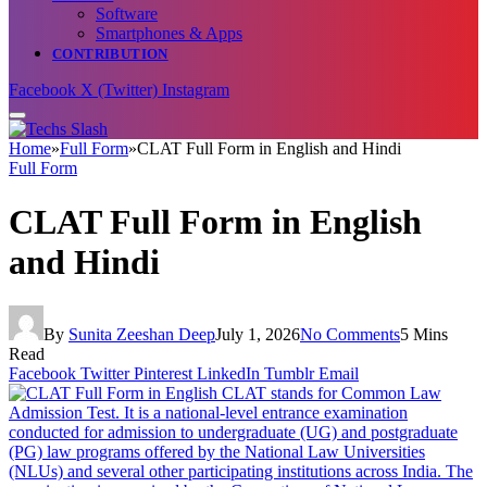
Software
Smartphones & Apps
CONTRIBUTION
Facebook
X (Twitter)
Instagram
Home
»
Full Form
»
CLAT Full Form in English and Hindi
Full Form
CLAT Full Form in English
and Hindi
By
Sunita Zeeshan Deep
July 1, 2026
No Comments
5 Mins
Read
Facebook
Twitter
Pinterest
LinkedIn
Tumblr
Email