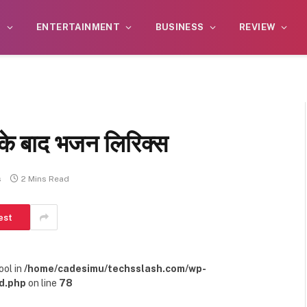
S
ENTERTAINMENT
BUSINESS
REVIEW
े के बाद भजन लिरिक्स
s
2 Mins Read
est
ool in
/home/cadesimu/techsslash.com/wp-
d.php
on line
78