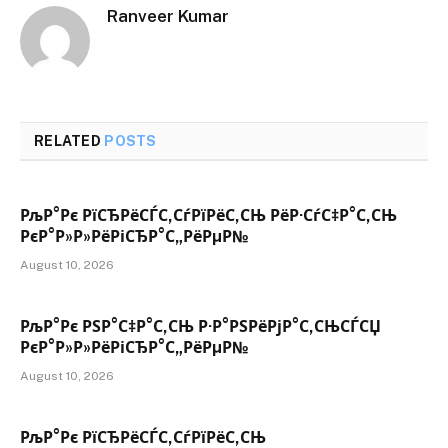
Ranveer Kumar
RELATED
POSTS
РљР°Рє РїСЂРёСЃС‚СѓРїРёС‚СЊ РёР·СѓС‡Р°С‚СЊ
РєР°Р»Р»РёРіСЂР°С„РёРµР№
August 10, 2026
РљР°Рє РЅР°С‡Р°С‚СЊ Р·Р°РЅРёРјР°С‚СЊСЃСЏ
РєР°Р»Р»РёРіСЂР°С„РёРµР№
August 10, 2026
РљР°Рє РїСЂРёСЃС‚СѓРїРёС‚СЊ