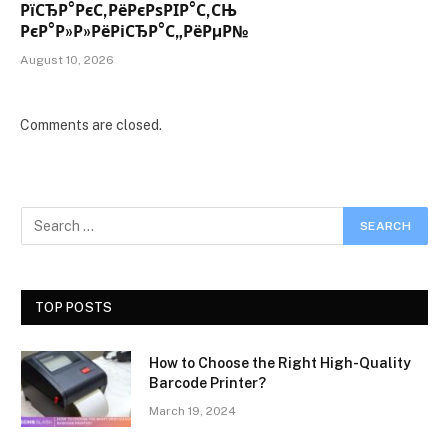
РїСЂР°РєС‚РёРєРѕРІР°С‚СЊ
РєР°Р»Р»РёРіСЂР°С„РёРµР№
August 10, 2026
Comments are closed.
TOP POSTS
How to Choose the Right High-Quality
Barcode Printer?
March 19, 2024