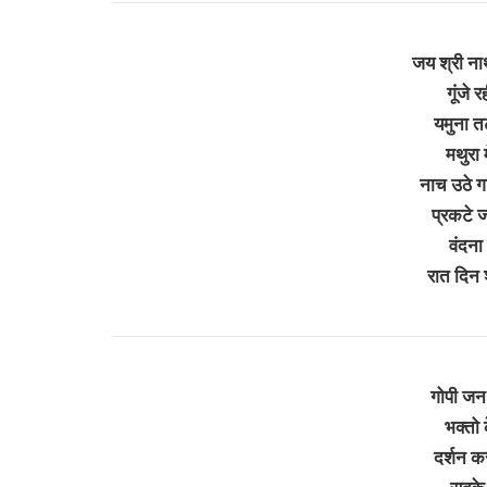
जय श्री ना
गूंजे र
यमुना त
मथुरा म
नाच उठे 
प्रकटे 
वंदना 
रात दिन
गोपी जन 
भक्तो 
दर्शन कर