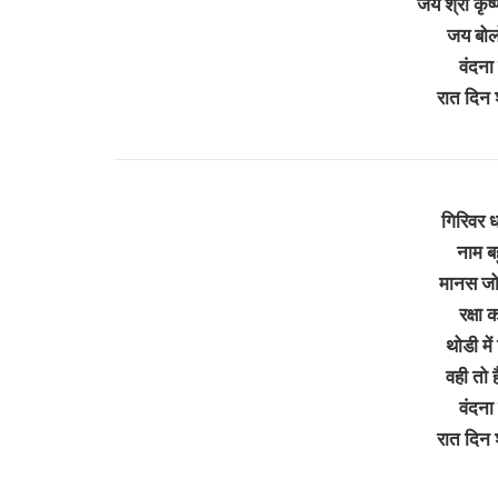
जय श्री कृ
जय बोल
वंदना 
रात दिन
गिरिवर ध
नाम ब
मानस जो
रक्षा
थोडी मे
वही तो 
वंदना 
रात दिन