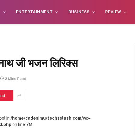
S
ENTERTAINMENT
BUSINESS
REVIEW
री नाथ जी भजन लिरिक्स
2 Mins Read
est
ool in
/home/cadesimu/techsslash.com/wp-
d.php
on line
78