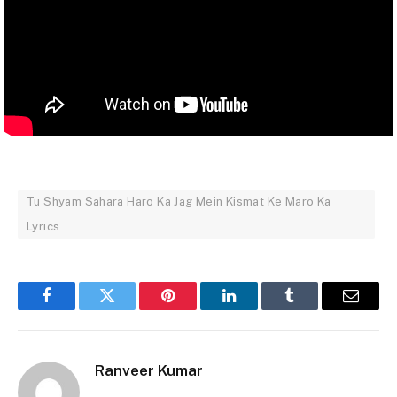
Tu Shyam Sahara Haro Ka Jag Mein Kismat Ke Maro Ka
Lyrics
Facebook
Twitter
Pinterest
LinkedIn
Tumblr
Email
Ranveer Kumar