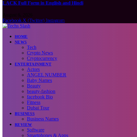
LACK Full Form in English and Hindi
August 6, 2026
Facebook
X (Twitter)
Instagram
HOME
NEWS
Tech
Crypto News
Cryptocurrency
ENTERTAINMENT
Actors
ANGEL NUMBER
Baby Names
Beauty
beauty-fashion
facebook Bio
Fitness
Dubai Tour
BUSINESS
Business Names
REVIEW
Software
Smartphones & Apps