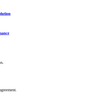
lution
mance
ss.
agreement.
of technology, finance, gaming, entertainment, lifestyle, health, and fi