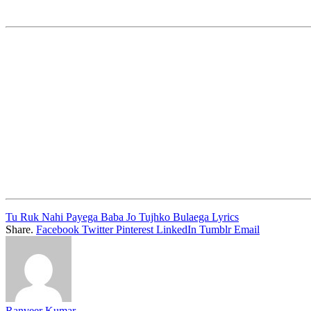
Tu Ruk Nahi Payega Baba Jo Tujhko Bulaega Lyrics
Share.
Facebook
Twitter
Pinterest
LinkedIn
Tumblr
Email
Ranveer Kumar