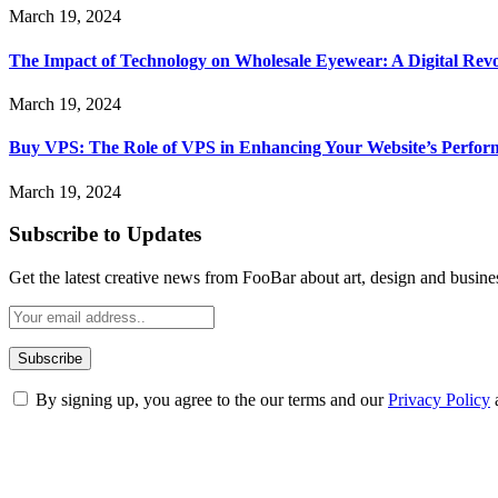
March 19, 2024
The Impact of Technology on Wholesale Eyewear: A Digital Revo
March 19, 2024
Buy VPS: The Role of VPS in Enhancing Your Website’s Perfor
March 19, 2024
Subscribe to Updates
Get the latest creative news from FooBar about art, design and busine
By signing up, you agree to the our terms and our
Privacy Policy
ABOUT TECHSSLASH
Welcome to Techsslash! We're dedicated to providing you with the best 