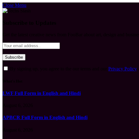
Close Menu
Subscribe to Updates
Get the latest creative news from FooBar about art, design and busine
By signing up, you agree to the our terms and our
Privacy Policy
What's Hot
LWF Full Form in English and Hindi
August 6, 2026
APBCR Full Form in English and Hindi
August 6, 2026