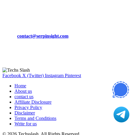
March 19, 2024
CONTACT DETAILS
Phone:
+92-302-743-9438
Email:
contact@serpinsight.com
Our Recommendation
Here are some helpfull links for our user. hopefully you liked it.
Facebook
X (Twitter)
Instagram
Pinterest
Home
About us
contact us
Affiliate Disclosure
Privacy Policy
Disclaimer
Terms and Conditions
Write for us
© 2026 Techsslash. All Rights Reserved