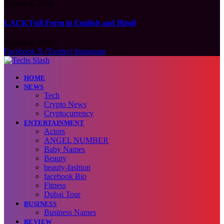
August 6, 2026
LACK Full Form in English and Hindi
August 6, 2026
Facebook
X (Twitter)
Instagram
HOME
NEWS
Tech
Crypto News
Cryptocurrency
ENTERTAINMENT
Actors
ANGEL NUMBER
Baby Names
Beauty
beauty-fashion
facebook Bio
Fitness
Dubai Tour
BUSINESS
Business Names
REVIEW