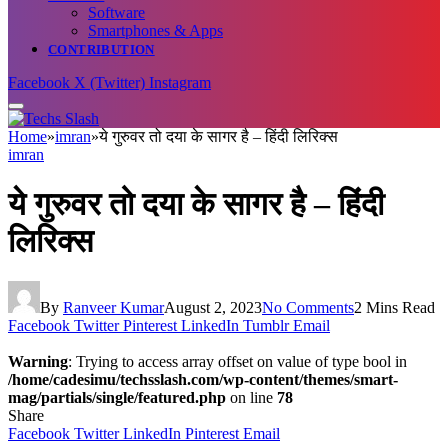
Software
Smartphones & Apps
CONTRIBUTION
Facebook
X (Twitter)
Instagram
Home
»
imran
»
ये गुरुवर तो दया के सागर है – हिंदी लिरिक्स
imran
ये गुरुवर तो दया के सागर है – हिंदी
लिरिक्स
By
Ranveer Kumar
August 2, 2023
No Comments
2 Mins Read
Facebook
Twitter
Pinterest
LinkedIn
Tumblr
Email
Warning
: Trying to access array offset on value of type bool in
/home/cadesimu/techsslash.com/wp-content/themes/smart-
mag/partials/single/featured.php
on line
78
Share
Facebook
Twitter
LinkedIn
Pinterest
Email