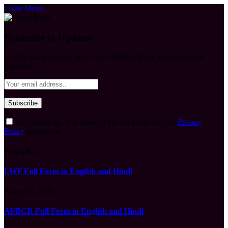
Close Menu
Subscribe to Updates
Get the latest creative news from FooBar about art, design and
business.
By signing up, you agree to the our terms and our
Privacy
Policy
agreement.
What's Hot
LWF Full Form in English and Hindi
August 6, 2026
APBCR Full Form in English and Hindi