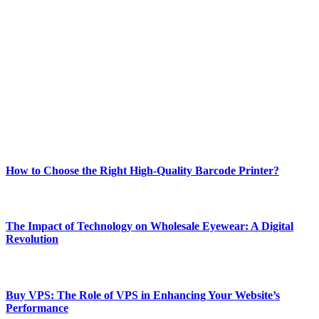
Welcome to Techsslash! We're dedicated to providing you with the
best of technology, finance, gaming, entertainment, lifestyle, health,
and fitness news, all delivered with dependability.
Our passion for tech and daily news drives us to create a booming
online website where you can stay informed and entertained.
Enjoy our content as much as we enjoy offering it to you
Most Popular
How to Choose the Right High-Quality Barcode Printer?
March 19, 2024
The Impact of Technology on Wholesale Eyewear: A Digital
Revolution
March 19, 2024
Buy VPS: The Role of VPS in Enhancing Your Website’s
Performance