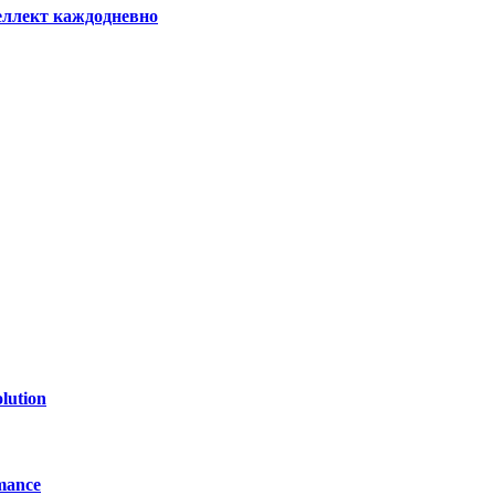
еллект каждодневно
lution
mance