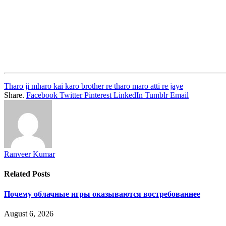
Tharo ji mharo kai karo brother re tharo maro atti re jaye
Share.
Facebook
Twitter
Pinterest
LinkedIn
Tumblr
Email
Ranveer Kumar
Related
Posts
Почему облачные игры оказываются востребованнее
August 6, 2026