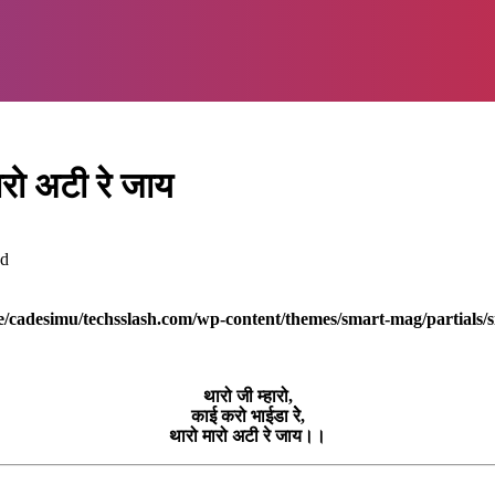
ारो अटी रे जाय
ad
/cadesimu/techsslash.com/wp-content/themes/smart-mag/partials/s
थारो जी म्हारो,
काई करो भाईडा रेे,
थारो मारो अटी रे जाय।।