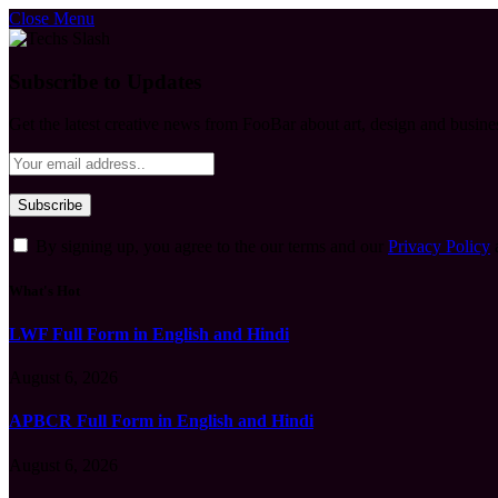
Close Menu
Subscribe to Updates
Get the latest creative news from FooBar about art, design and busine
By signing up, you agree to the our terms and our
Privacy Policy
What's Hot
LWF Full Form in English and Hindi
August 6, 2026
APBCR Full Form in English and Hindi
August 6, 2026