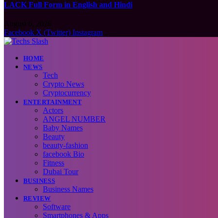
LACK Full Form in English and Hindi
August 6, 2026
Facebook
X (Twitter)
Instagram
HOME
NEWS
Tech
Crypto News
Cryptocurrency
ENTERTAINMENT
Actors
ANGEL NUMBER
Baby Names
Beauty
beauty-fashion
facebook Bio
Fitness
Dubai Tour
BUSINESS
Business Names
REVIEW
Software
Smartphones & Apps