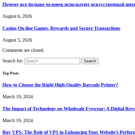
Почему все больше человек используют искусственный инт
August 6, 2026
Casino On-line Games, Rewards and Secure Transactions
August 5, 2026
Comments are closed.
Search for:
Top Posts
How to Choose the Right High-Quality Barcode Printer?
March 19, 2024
The Impact of Technology on Wholesale Eyewear: A Digital Revo
March 19, 2024
Buy VPS: The Role of VPS in Enhancing Your Website’s Perfor