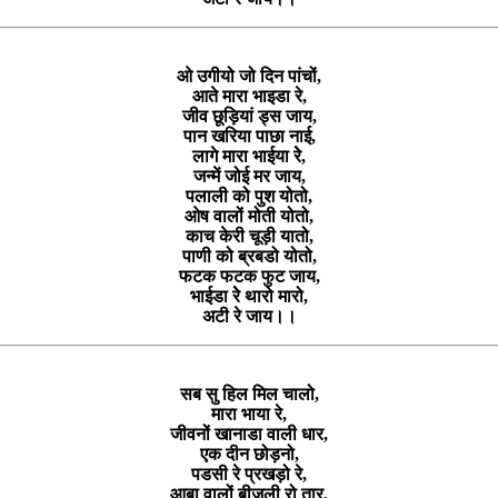
ओ उगीयो जो दिन पांचों,
आते मारा भाइडा रे,
जीव छूड़ियां ड्स जाय,
पान खरिया पाछा नाई,
लागे मारा भाईया रेे,
जन्में जोई मर जाय,
पलाली को पुश योतो,
ओष वालों मोती योतो,
काच केरी चूड़ी यातो,
पाणी को ब्रबडो योतो,
फटक फटक फुट जाय,
भाईडा रेे थारो मारो,
अटी रे जाय।।
सब सु हिल मिल चालो,
मारा भाया रे,
जीवनों खानाडा वाली धार,
एक दीन छोड़नो,
पडसी रे प्रखड़ो रे,
आबा वालों बीजली रो तार,