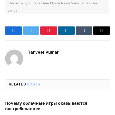
Thane Kajliyon Bana Lune Mhare Naina Mein Rama Lune
Lyrics
Facebook
Twitter
Pinterest
LinkedIn
Tumblr
Email
Ranveer Kumar
RELATED
POSTS
Почему облачные игры оказываются
востребованнее