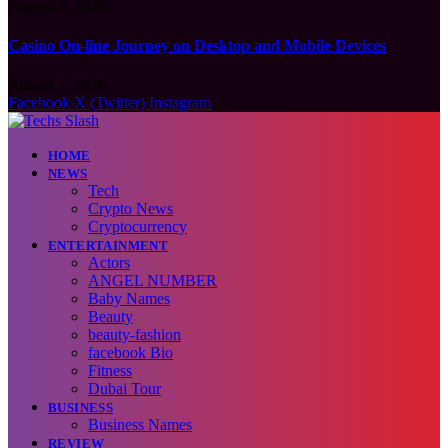
August 7, 2026
Casino On-line Journey on Desktop and Mobile Devices
August 7, 2026
Facebook
X (Twitter)
Instagram
HOME
NEWS
Tech
Crypto News
Cryptocurrency
ENTERTAINMENT
Actors
ANGEL NUMBER
Baby Names
Beauty
beauty-fashion
facebook Bio
Fitness
Dubai Tour
BUSINESS
Business Names
REVIEW