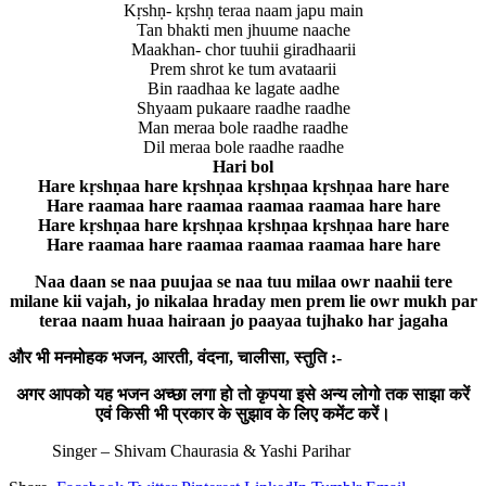
Kṛshṇ- kṛshṇ teraa naam japu main
Tan bhakti men jhuume naache
Maakhan- chor tuuhii giradhaarii
Prem shrot ke tum avataarii
Bin raadhaa ke lagate aadhe
Shyaam pukaare raadhe raadhe
Man meraa bole raadhe raadhe
Dil meraa bole raadhe raadhe
Hari bol
Hare kṛshṇaa hare kṛshṇaa kṛshṇaa kṛshṇaa hare hare
Hare raamaa hare raamaa raamaa raamaa hare hare
Hare kṛshṇaa hare kṛshṇaa kṛshṇaa kṛshṇaa hare hare
Hare raamaa hare raamaa raamaa raamaa hare hare
Naa daan se naa puujaa se naa tuu milaa owr naahii tere
milane kii vajah, jo nikalaa hraday men prem lie owr mukh par
teraa naam huaa hairaan jo paayaa tujhako har jagaha
और भी मनमोहक भजन, आरती, वंदना, चालीसा, स्तुति :-
अगर आपको यह भजन अच्छा लगा हो तो कृपया इसे अन्य लोगो तक साझा करें
एवं किसी भी प्रकार के सुझाव के लिए कमेंट करें।
Singer – Shivam Chaurasia & Yashi Parihar