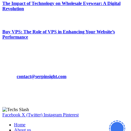
The Impact of Technology on Wholesale Eyewear: A Digital
Revolution
March 19, 2024
Buy VPS: The Role of VPS in Enhancing Your Website’s
Performance
March 19, 2024
CONTACT DETAILS
Phone:
+92-302-743-9438
Email:
contact@serpinsight.com
Our Recommendation
Here are some helpfull links for our user. hopefully you liked it.
Facebook
X (Twitter)
Instagram
Pinterest
Home
About us