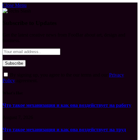
Close Menu
Subscribe to Updates
Get the latest creative news from FooBar about art, design and
business.
By signing up, you agree to the our terms and our
Privacy
Policy
agreement.
What's Hot
Что такое механизация и как она воздействует на работу
August 7, 2026
Что такое механизация и как она воздействует на труд