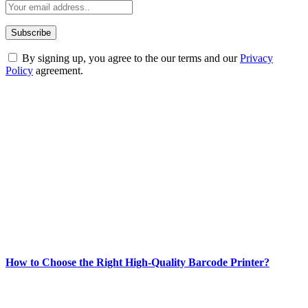
By signing up, you agree to the our terms and our
Privacy
Policy
agreement.
ABOUT TECHSSLASH
Welcome to Techsslash! We're dedicated to providing you with the
best of technology, finance, gaming, entertainment, lifestyle, health,
and fitness news, all delivered with dependability.
Our passion for tech and daily news drives us to create a booming
online website where you can stay informed and entertained.
Enjoy our content as much as we enjoy offering it to you
Most Popular
How to Choose the Right High-Quality Barcode Printer?
March 19, 2024