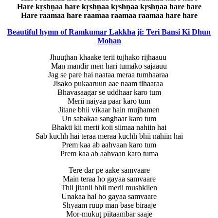
Hare kṛshṇaa hare kṛshṇaa kṛshṇaa kṛshṇaa hare hare
Hare raamaa hare raamaa raamaa raamaa hare hare
Beautiful hymn of Ramkumar Lakkha ji: Teri Bansi Ki Dhun
Mohan
Jhuuṭhan khaake terii tujhako rijhaauu
Man mandir men hari tumako sajaauu
Jag se pare hai naataa meraa tumhaaraa
Jisako pukaaruun aae naam tihaaraa
Bhavasaagar se uddhaar karo tum
Merii naiyaa paar karo tum
Jitane bhii vikaar hain mujhamen
Un sabakaa sanghaar karo tum
Bhakti kii merii koii siimaa nahiin hai
Sab kuchh hai teraa meraa kuchh bhii nahiin hai
Prem kaa ab aahvaan karo tum
Prem kaa ab aahvaan karo tuma
Tere dar pe aake samvaare
Main teraa ho gayaa samvaare
Thii jitanii bhii merii mushkilen
Unakaa hal ho gayaa samvaare
Shyaam ruup man base biraaje
Mor-mukuṭ piitaambar saaje