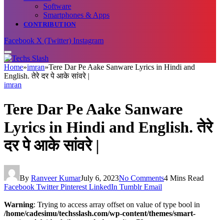
Software
Smartphones & Apps
CONTRIBUTION
Facebook
X (Twitter)
Instagram
Home
»
imran
»
Tere Dar Pe Aake Sanware Lyrics in Hindi and
English. तेरे दर पे आके सांवरे |
imran
Tere Dar Pe Aake Sanware
Lyrics in Hindi and English. तेरे
दर पे आके सांवरे |
By
Ranveer Kumar
July 6, 2023
No Comments
4 Mins Read
Facebook
Twitter
Pinterest
LinkedIn
Tumblr
Email
Warning
: Trying to access array offset on value of type bool in
/home/cadesimu/techsslash.com/wp-content/themes/smart-