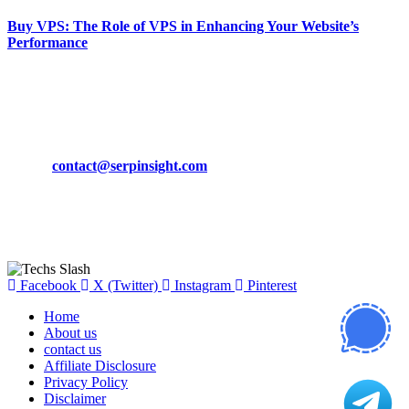
Buy VPS: The Role of VPS in Enhancing Your Website’s
Performance
March 19, 2024
CONTACT DETAILS
Phone:
+92-302-743-9438
Email:
contact@serpinsight.com
Our Recommendation
Here are some helpfull links for our user. hopefully you liked it.
Facebook
X (Twitter)
Instagram
Pinterest
Home
About us
contact us
Affiliate Disclosure
Privacy Policy
Disclaimer