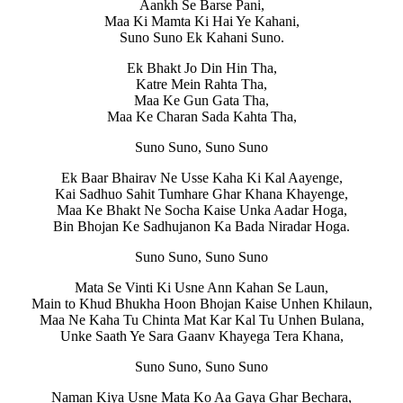
Aankh Se Barse Pani,
Maa Ki Mamta Ki Hai Ye Kahani,
Suno Suno Ek Kahani Suno.
Ek Bhakt Jo Din Hin Tha,
Katre Mein Rahta Tha,
Maa Ke Gun Gata Tha,
Maa Ke Charan Sada Kahta Tha,
Suno Suno, Suno Suno
Ek Baar Bhairav Ne Usse Kaha Ki Kal Aayenge,
Kai Sadhuo Sahit Tumhare Ghar Khana Khayenge,
Maa Ke Bhakt Ne Socha Kaise Unka Aadar Hoga,
Bin Bhojan Ke Sadhujanon Ka Bada Niradar Hoga.
Suno Suno, Suno Suno
Mata Se Vinti Ki Usne Ann Kahan Se Laun,
Main to Khud Bhukha Hoon Bhojan Kaise Unhen Khilaun,
Maa Ne Kaha Tu Chinta Mat Kar Kal Tu Unhen Bulana,
Unke Saath Ye Sara Gaanv Khayega Tera Khana,
Suno Suno, Suno Suno
Naman Kiya Usne Mata Ko Aa Gaya Ghar Bechara,