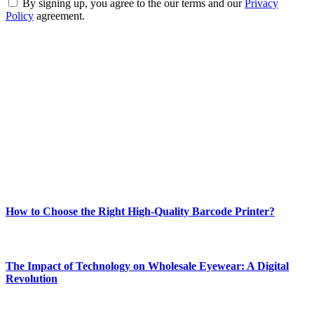
By signing up, you agree to the our terms and our
Privacy
Policy
agreement.
ABOUT TECHSSLASH
Welcome to Techsslash! We're dedicated to providing you with the
best of technology, finance, gaming, entertainment, lifestyle, health,
and fitness news, all delivered with dependability.
Our passion for tech and daily news drives us to create a booming
online website where you can stay informed and entertained.
Enjoy our content as much as we enjoy offering it to you
Most Popular
How to Choose the Right High-Quality Barcode Printer?
March 19, 2024
The Impact of Technology on Wholesale Eyewear: A Digital
Revolution
March 19, 2024