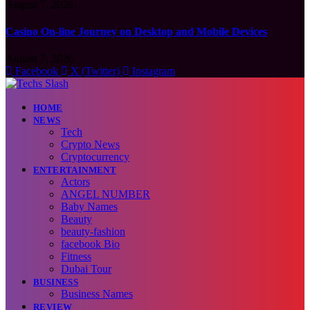
August 7, 2026
Casino On-line Journey on Desktop and Mobile Devices
August 7, 2026
Facebook
X (Twitter)
Instagram
HOME
NEWS
Tech
Crypto News
Cryptocurrency
ENTERTAINMENT
Actors
ANGEL NUMBER
Baby Names
Beauty
beauty-fashion
facebook Bio
Fitness
Dubai Tour
BUSINESS
Business Names
REVIEW