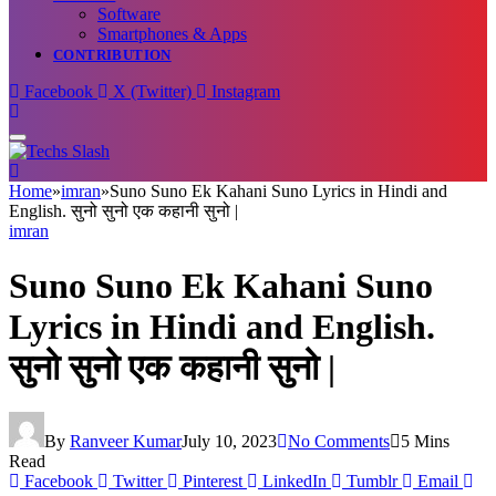
Software
Smartphones & Apps
CONTRIBUTION
Facebook
X (Twitter)
Instagram
Home
»
imran
»
Suno Suno Ek Kahani Suno Lyrics in Hindi and
English. सुनो सुनो एक कहानी सुनो |
imran
Suno Suno Ek Kahani Suno
Lyrics in Hindi and English.
सुनो सुनो एक कहानी सुनो |
By
Ranveer Kumar
July 10, 2023
No Comments
5 Mins
Read
Facebook
Twitter
Pinterest
LinkedIn
Tumblr
Email