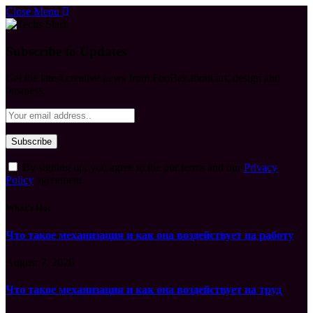
Close Menu
Subscribe to Updates
Get the latest creative news from FooBar about art, design and
business.
By signing up, you agree to the our terms and our
Privacy
Policy
agreement.
What's Hot
Что такое механизация и как она воздействует на работу
August 7, 2026
Что такое механизация и как она воздействует на труд