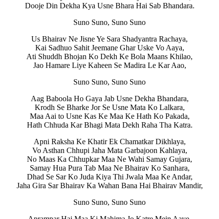
Dooje Din Dekha Kya Usne Bhara Hai Sab Bhandara.
Suno Suno, Suno Suno
Us Bhairav Ne Jisne Ye Sara Shadyantra Rachaya,
Kai Sadhuo Sahit Jeemane Ghar Uske Vo Aaya,
Ati Shuddh Bhojan Ko Dekh Ke Bola Maans Khilao,
Jao Hamare Liye Kaheen Se Madira Le Kar Aao,
Suno Suno, Suno Suno
Aag Baboola Ho Gaya Jab Usne Dekha Bhandara,
Krodh Se Bharke Jor Se Usne Mata Ko Lalkara,
Maa Aai to Usne Kas Ke Maa Ke Hath Ko Pakada,
Hath Chhuda Kar Bhagi Mata Dekh Raha Tha Katra.
Apni Raksha Ke Khatir Ek Chamatkar Dikhlaya,
Vo Asthan Chhupi Jaha Mata Garbajoon Kahlaya,
No Maas Ka Chhupkar Maa Ne Wahi Samay Gujara,
Samay Hua Pura Tab Maa Ne Bhairav Ko Sanhara,
Dhad Se Sar Ko Juda Kiya Thi Jwala Maa Ke Andar,
Jaha Gira Sar Bhairav Ka Wahan Bana Hai Bhairav Mandir,
Suno Suno, Suno Suno
Aprampar Hai Maa Ki Mahima Jo Katre Mein Aaye,