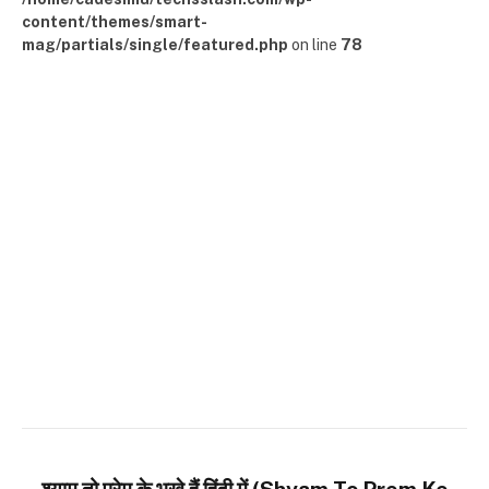
content/themes/smart-
mag/partials/single/featured.php
on line
78
श्याम तो प्रेम के भूखे हैं हिंदी में (Shyam To Prem Ke