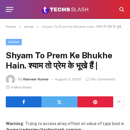
»
»
Home
imran
Shyam To Prem Ke Bhukhe Hain. श्याम तो प्रेम के भूखे हैं |
IMRAN
Shyam To Prem Ke Bhukhe
Hain. श्याम तो प्रेम के भूखे हैं |
By
Ranveer Kumar
August 3, 2023
No Comments
4 Mins Read
Warning
: Trying to access array offset on value of type bool in
/home/cadesimu/techsslash.com/wp-