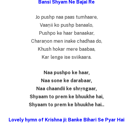
Bansi Shyam Ne Bajai Re
Jo pushp naa paas tumhaare,
Vaaṇii ko pushp banaalo,
Pushpo ke haar banaakar,
Charaṇon men inake chadhaa do,
Khush hokar mere baabaa,
Kar lenge ise sviikaara.
Naa pushpo ke haar,
Naa sone ke darabaar,
Naa chaandii ke shrṛngaar,
Shyaam to prem ke bhuukhe hai,
Shyaam to prem ke bhuukhe hai..
Lovely hymn of Krishna ji: Banke Bihari Se Pyar Hai