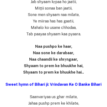
Jab shyaam kṛpaa ho jaatii,
Miṭṭii sonaa ban jaatii,
Sone men shyaam naa milate,
Ye miiraa has has gaatii,
Mahalo ko usane chhodaa,
Tab paayaa shyaam kaa pyaara.
Naa pushpo ke haar,
Naa sone ke darabaar,
Naa chaandii ke shrṛngaar,
Shyaam to prem ke bhuukhe hai,
Shyaam to prem ke bhuukhe hai..
Sweet hymn of Bihari ji: Vrindavan Ke O Banke Bihari
Saanvariyaa us ghar milate,
Jahaa pushp prem ke khilate,