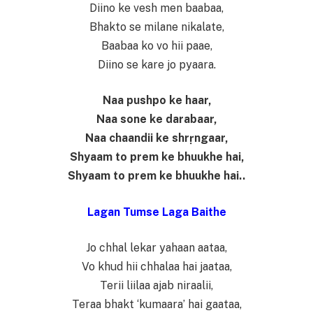
Diino ke vesh men baabaa,
Bhakto se milane nikalate,
Baabaa ko vo hii paae,
Diino se kare jo pyaara.
Naa pushpo ke haar,
Naa sone ke darabaar,
Naa chaandii ke shrṛngaar,
Shyaam to prem ke bhuukhe hai,
Shyaam to prem ke bhuukhe hai..
Lagan Tumse Laga Baithe
Jo chhal lekar yahaan aataa,
Vo khud hii chhalaa hai jaataa,
Terii liilaa ajab niraalii,
Teraa bhakt ‘kumaara’ hai gaataa,