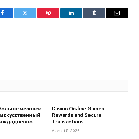
Facebook
Twitter
Pinterest
LinkedIn
Tumblr
Email
 больше человек
Casino On-line Games,
 искусственный
Rewards and Secure
каждодневно
Transactions
August 5, 2026