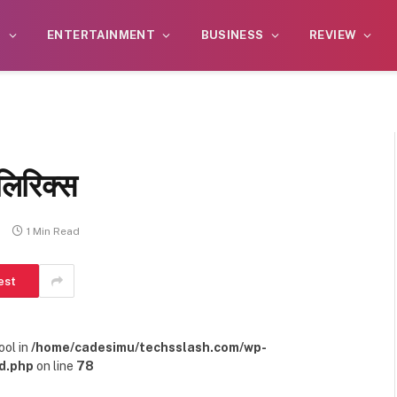
S
ENTERTAINMENT
BUSINESS
REVIEW
 लिरिक्स
s
1 Min Read
est
ool in
/home/cadesimu/techsslash.com/wp-
d.php
on line
78