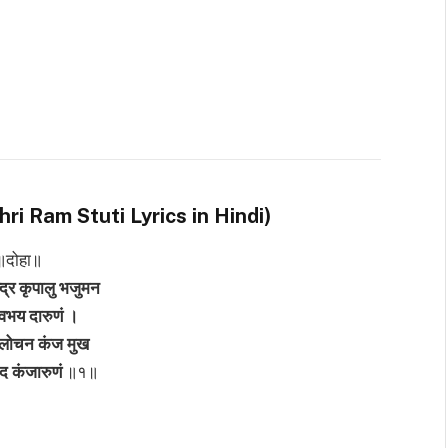
में (Shri Ram Stuti Lyrics in Hindi)
॥दोहा॥
्द्र कृपालु भजुमन
वभय दारुणं ।
लोचन कंज मुख
 कंजारुणं
॥१॥