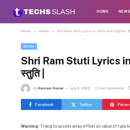
HOME
NEW
»
»
Home
imran
Shri Ram Stuti Lyrics in Hindi and English. श्री 
IMRAN
Shri Ram Stuti Lyrics in
स्तुति |
By
Ranveer Kumar
July 8, 2023
No Comments
Facebook
Twitter
Pinter
Warning
: Trying to access array offset on value of type b