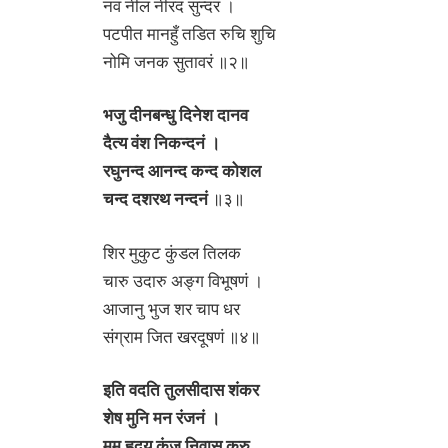
नव नील नीरद सुन्दरं ।
पटपीत मानहुँ तडित रुचि शुचि
नोमि जनक सुतावरं ॥२॥
भजु दीनबन्धु दिनेश दानव
दैत्य वंश निकन्दनं ।
रघुनन्द आनन्द कन्द कोशल
चन्द दशरथ नन्दनं
॥३॥
शिर मुकुट कुंडल तिलक
चारु उदारु अङ्ग विभूषणं ।
आजानु भुज शर चाप धर
संग्राम जित खरदूषणं ॥४॥
इति वदति तुलसीदास शंकर
शेष मुनि मन रंजनं ।
मम् हृदय कंज निवास कुरु