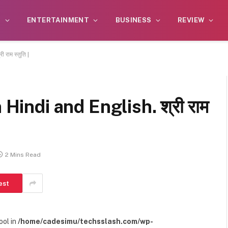
S
ENTERTAINMENT
BUSINESS
REVIEW
राम स्तुति |
 Hindi and English. श्री राम
2 Mins Read
est
ool in
/home/cadesimu/techsslash.com/wp-