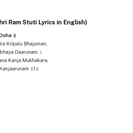
में (Shri Ram Stuti Lyrics in English)
Doha ॥
ra Kripalu Bhajuman,
abhaya Daarunam ।
ana Kanja Mukhakara,
 Kanjaarunam ॥1॥