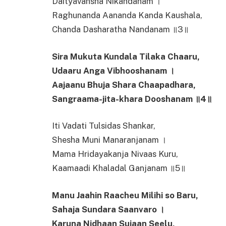
Daityavansha Nikandanam ।
Raghunanda Aananda Kanda Kaushala,
Chanda Dasharatha Nandanam ॥3॥
Sira Mukuta Kundala Tilaka Chaaru,
Udaaru Anga Vibhooshanam ।
Aajaanu Bhuja Shara Chaapadhara,
Sangraama-jita-khara Dooshanam ॥4॥
Iti Vadati Tulsidas Shankar,
Shesha Muni Manaranjanam ।
Mama Hridayakanja Nivaas Kuru,
Kaamaadi Khaladal Ganjanam ॥5॥
Manu Jaahin Raacheu Milihi so Baru,
Sahaja Sundara Saanvaro ।
Karuna Nidhaan Sujaan Seelu,