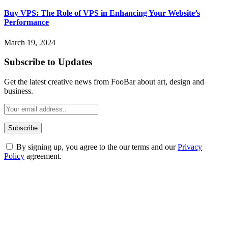
Buy VPS: The Role of VPS in Enhancing Your Website’s
Performance
March 19, 2024
Subscribe to Updates
Get the latest creative news from FooBar about art, design and
business.
By signing up, you agree to the our terms and our
Privacy
Policy
agreement.
ABOUT TECHSSLASH
Welcome to Techsslash! We're dedicated to providing you with the
best of technology, finance, gaming, entertainment, lifestyle, health,
and fitness news, all delivered with dependability.