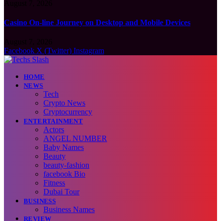
August 7, 2026
Casino On-line Journey on Desktop and Mobile Devices
August 7, 2026
Facebook
X (Twitter)
Instagram
HOME
NEWS
Tech
Crypto News
Cryptocurrency
ENTERTAINMENT
Actors
ANGEL NUMBER
Baby Names
Beauty
beauty-fashion
facebook Bio
Fitness
Dubai Tour
BUSINESS
Business Names
REVIEW