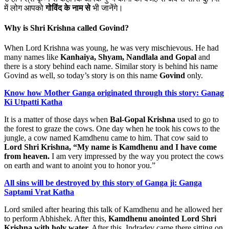
में लोग आपको
गोविंद के नाम से
भी जानेंगे।
Why is Shri Krishna called Govind?
When Lord Krishna was young, he was very mischievous. He had
many names like
Kanhaiya, Shyam, Nandlala and Gopal
and
there is a story behind each name. Similar story is behind his name
Govind as well, so today’s story is on this name
Govind
only.
Know how Mother Ganga originated through this story: Ganag
Ki Utpatti Katha
It is a matter of those days when
Bal-Gopal Krishna
used to go to
the forest to graze the cows. One day when he took his cows to the
jungle, a cow named Kamdhenu came to him. That cow said to
Lord Shri Krishna, “My name is Kamdhenu and I have come
from heaven.
I am very impressed by the way you protect the cows
on earth and want to anoint you to honor you.”
All sins will be destroyed by this story of Ganga ji: Ganga
Saptami Vrat Katha
Lord smiled after hearing this talk of Kamdhenu and he allowed her
to perform Abhishek. After this,
Kamdhenu anointed Lord Shri
Krishna with holy water.
After this, Indradev came there sitting on