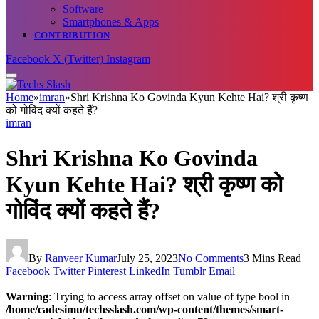
Software
Smartphones & Apps
CONTRIBUTION
Facebook
X (Twitter)
Instagram
Home
»
imran
»
Shri Krishna Ko Govinda Kyun Kehte Hai? श्री कृष्ण
को गोविंद क्यों कहते हैं?
imran
Shri Krishna Ko Govinda
Kyun Kehte Hai? श्री कृष्ण को
गोविंद क्यों कहते हैं?
By
Ranveer Kumar
July 25, 2023
No Comments
3 Mins Read
Facebook
Twitter
Pinterest
LinkedIn
Tumblr
Email
Warning
: Trying to access array offset on value of type bool in
/home/cadesimu/techsslash.com/wp-content/themes/smart-