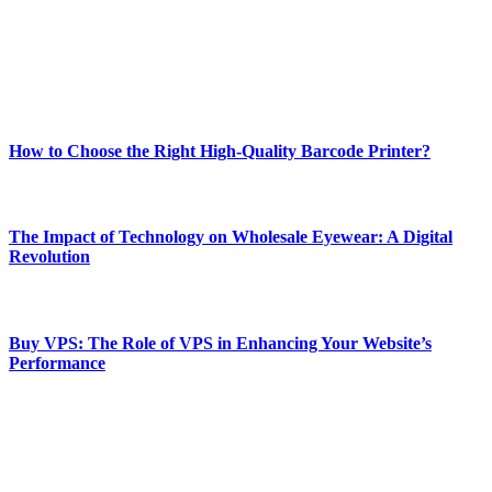
Our passion for tech and daily news drives us to create a booming
online website where you can stay informed and entertained.
Enjoy our content as much as we enjoy offering it to you
Most Popular
How to Choose the Right High-Quality Barcode Printer?
March 19, 2024
The Impact of Technology on Wholesale Eyewear: A Digital
Revolution
March 19, 2024
Buy VPS: The Role of VPS in Enhancing Your Website’s
Performance
March 19, 2024
CONTACT DETAILS
Phone:
+92-302-743-9438