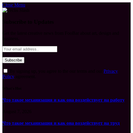
Close Menu
Subscribe to Updates
Get the latest creative news from FooBar about art, design and
business.
By signing up, you agree to the our terms and our
Privacy
Policy
agreement.
What's Hot
Что такое механизация и как она воздействует на работу
August 7, 2026
Что такое механизация и как она воздействует на труд