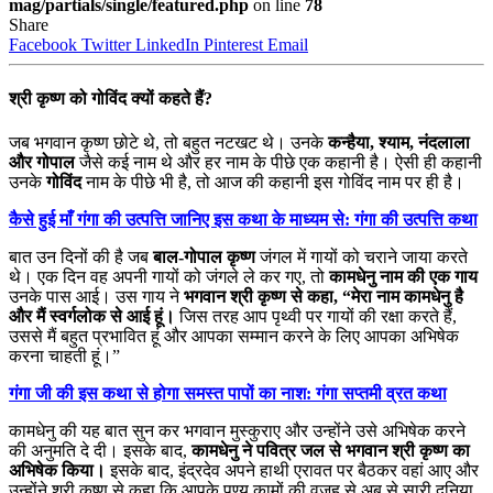
mag/partials/single/featured.php
on line
78
Share
Facebook
Twitter
LinkedIn
Pinterest
Email
श्री कृष्ण को गोविंद क्यों कहते हैं?
जब भगवान कृष्ण छोटे थे, तो बहुत नटखट थे। उनके
कन्हैया, श्याम, नंदलाला
और गोपाल
जैसे कई नाम थे और हर नाम के पीछे एक कहानी है। ऐसी ही कहानी
उनके
गोविंद
नाम के पीछे भी है, तो आज की कहानी इस गोविंद नाम पर ही है।
कैसे हुई माँ गंगा की उत्पत्ति जानिए इस कथा के माध्यम से: गंगा की उत्पत्ति कथा
बात उन दिनों की है जब
बाल-गोपाल कृष्ण
जंगल में गायों को चराने जाया करते
थे। एक दिन वह अपनी गायों को जंगले ले कर गए, तो
कामधेनु नाम की एक गाय
उनके पास आई। उस गाय ने
भगवान श्री कृष्ण से कहा, “मेरा नाम कामधेनु है
और मैं स्वर्गलोक से आई हूं।
जिस तरह आप पृथ्वी पर गायों की रक्षा करते हैं,
उससे मैं बहुत प्रभावित हूं और आपका सम्मान करने के लिए आपका अभिषेक
करना चाहती हूं।”
गंगा जी की इस कथा से होगा समस्त पापों का नाश: गंगा सप्तमी व्रत कथा
कामधेनु की यह बात सुन कर भगवान मुस्कुराए और उन्होंने उसे अभिषेक करने
की अनुमति दे दी। इसके बाद,
कामधेनु ने पवित्र जल से भगवान श्री कृष्ण का
अभिषेक किया।
इसके बाद, इंद्रदेव अपने हाथी एरावत पर बैठकर वहां आए और
उन्होंने श्री कृष्ण से कहा कि आपके पुण्य कामों की वजह से अब से सारी दुनिया