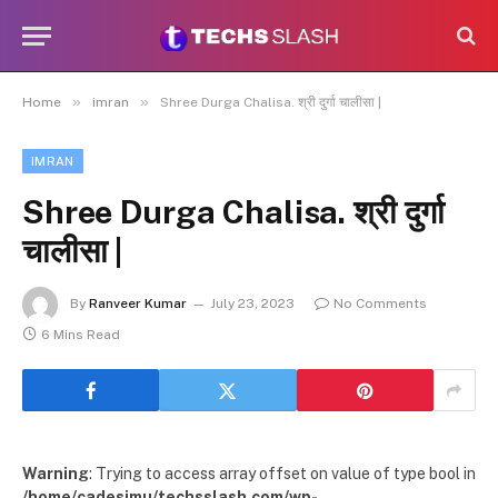
»
»
Home
imran
Shree Durga Chalisa. श्री दुर्गा चालीसा |
IMRAN
Shree Durga Chalisa. श्री दुर्गा
चालीसा |
By
Ranveer Kumar
July 23, 2023
No Comments
6 Mins Read
Warning
: Trying to access array offset on value of type bool in
/home/cadesimu/techsslash.com/wp-