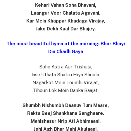
Kehari Vahan Soha Bhavani,
Laangur Veer Chalata Agavani.
Kar Mein Khappar Khadaga Virajay,
Jako Dekh Kaal Dar Bhajey.
The most beautiful hymn of the morning: Bhor Bhayi
Din Chadh Gaya
Sohe Astra Aur Trishula,
Jase Uthata Shatru Hiya Shoola.
Nagarkot Mein Toumhi Virajat,
Tihoun Lok Mein Danka Baajat.
Shumbh Nishumbh Daanuv Tum Maare,
Rakta Beej Shankhana Sanghaare.
Mahishasur Nrip Ati Abhimaani,
Jehi Agh Bhar Mahi Akulaani.