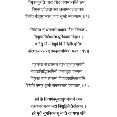
विमुक्तदुर्मतिः सदा शिरः स्थमञ्जलिं वहन् ।
विमुक्तलोललोचनो ललामभाललग्नकः
शिवेति मंत्रमुच्चरन् कदा सुखी भवाम्यहम् ॥१३॥
निलिम्प नाथनागरी कदम्ब मौलमल्लिका-
निगुम्फनिर्भक्षरन्म धूष्णिकामनोहरः ।
तनोतु नो मनोमुदं विनोदिनींमहनिशं
परिश्रय परं पदं तदङ्गजत्विषां चयः ॥१४॥
प्रचण्ड वाडवानल प्रभाशुभप्रचारणी
महाष्टसिद्धिकामिनी जनावहूत जल्पना ।
विमुक्त वाम लोचनो विवाहकालिकध्वनिः
शिवेति मन्त्रभूषगो जगज्जयाय जायताम् ॥१५॥
इमं हि नित्यमेवमुक्तमुत्तमोत्तमं स्तवं
पठन्स्मरन्ब्रुवन्नरो विशुद्धिमेतिसंततम् ।
हरे गुरौ सुभक्तिमाशु याति नान्यथा गतिं