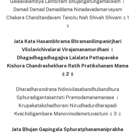
Galeavalambya Lambitam Bhujangatungamalikam ।
Damad Damad Damaddama Ninadavadamarvayam
Chakara Chandtandavam Tanotu Nah Shivah Shivam ॥ 1
॥
Jata Kata Hasambhrama Bhramanilimpanirjhari
Vilolavichivalarai Virajamanamurdhani ।
Dhagadhagadhagajjva Lalalata Pattapavake
Kishora Chandrashekhare Ratih Pratikshanam Mama
॥ 2 ॥
Dharadharendrana Ndinivilasabandhubandhura
Sphuradigantasantati Pramodamanamanase ।
Krupakatakshadhorani Nirudhadurdharapadi
Kvachidigambare Manovinodametuvastuni ॥ 3 ॥
Jata Bhujan Gapingala Sphuratphanamaniprabha