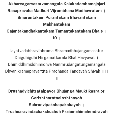
Akharvagarvasarvamangala Kalakadambamajnjari
Rasapravaha Madhuri Vijrumbhana Madhuvratam ।
Smarantakam Purantakam Bhavantakam
Makhantakam
Gajantakandhakantakam Tamantakantakam Bhaje ॥
10 ॥
Jayatvadabhravibhrama Bhramadbhujangamasafur
Dhigdhigdhi Nirgamatkarala Bhal Havyavat ।
Dhimiddhimiddhimidhva Nanmrudangatungamangala
Dhvanikramapravartita Prachanda Tandavah Shivah ॥ 11
॥
Drushadvichitratalpayor Bhujanga Mauktikasrajor
Garishtharatnaloshthayoh
Suhrudvipakshapakshayoh ।
Trushnaravindachakshushoh Prajamahimahendrayoh