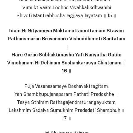
Vimukt Vaam Lochno Vivahkalikdhwanihi
Shiveti Mantrabhusha Jagjjaya Jayatam ॥ 15 ॥
Idam Hi Nityameva Muktamuttamottamam Stavam
Pathansmaran Bruvannaro Vishuddhimeti Santatam
।
Hare Gurau Subhaktimashu Yati Nanyatha Gatim
Vimohanam Hi Dehinam Sushankarasya Chintanam ॥
16 ॥
Puja Vasanasamaye Dashavaktragitam,
Yah Shambhupujanaparam Pathati Pradoshhe ।
Tasya Sthiram Rathagajendraturangayuktam,
Lakshmim Sadaiva Sumukhim Pradadati Shambhuh ॥
17 ॥