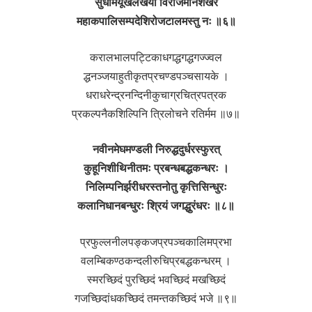
सुधामयूखलेखया विराजमानशेखरं
महाकपालिसम्पदेशिरोजटालमस्तु नः ॥६॥
करालभालपट्टिकाधगद्धगद्धगज्ज्वल
द्धनञ्जयाहुतीकृतप्रचण्डपञ्चसायके ।
धराधरेन्द्रनन्दिनीकुचाग्रचित्रपत्रक
प्रकल्पनैकशिल्पिनि त्रिलोचने रतिर्मम ॥७॥
नवीनमेघमण्डली निरुद्धदुर्धरस्फुरत्
कुहूनिशीथिनीतमः प्रबन्धबद्धकन्धरः ।
निलिम्पनिर्झरीधरस्तनोतु कृत्तिसिन्धुरः
कलानिधानबन्धुरः श्रियं जगद्धुरंधरः ॥८॥
प्रफुल्लनीलपङ्कजप्रपञ्चकालिमप्रभा
वलम्बिकण्ठकन्दलीरुचिप्रबद्धकन्धरम् ।
स्मरच्छिदं पुरच्छिदं भवच्छिदं मखच्छिदं
गजच्छिदांधकच्छिदं तमन्तकच्छिदं भजे ॥९॥