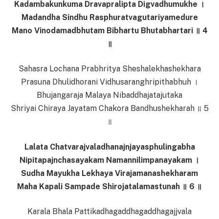
Kadambakunkuma Dravapralipta Digvadhumukhe ।
Madandha Sindhu Rasphuratvagutariyamedure
Mano Vinodamadbhutam Bibhartu Bhutabhartari ॥ 4
॥
Sahasra Lochana Prabhritya Sheshalekhashekhara
Prasuna Dhulidhorani Vidhusaranghripithabhuh ।
Bhujangaraja Malaya Nibaddhajatajutaka
Shriyai Chiraya Jayatam Chakora Bandhushekharah ॥ 5
॥
Lalata Chatvarajvaladhanajnjayasphulingabha
Nipitapajnchasayakam Namannilimpanayakam ।
Sudha Mayukha Lekhaya Virajamanashekharam
Maha Kapali Sampade Shirojatalamastunah ॥ 6 ॥
Karala Bhala Pattikadhagaddhagaddhagajjvala