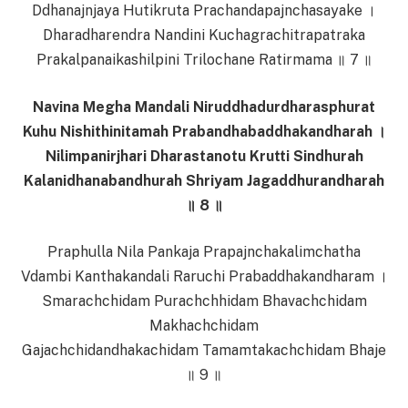
Ddhanajnjaya Hutikruta Prachandapajnchasayake ।
Dharadharendra Nandini Kuchagrachitrapatraka
Prakalpanaikashilpini Trilochane Ratirmama ॥ 7 ॥
Navina Megha Mandali Niruddhadurdharasphurat
Kuhu Nishithinitamah Prabandhabaddhakandharah ।
Nilimpanirjhari Dharastanotu Krutti Sindhurah
Kalanidhanabandhurah Shriyam Jagaddhurandharah
॥ 8 ॥
Praphulla Nila Pankaja Prapajnchakalimchatha
Vdambi Kanthakandali Raruchi Prabaddhakandharam ।
Smarachchidam Purachchhidam Bhavachchidam
Makhachchidam
Gajachchidandhakachidam Tamamtakachchidam Bhaje
॥ 9 ॥