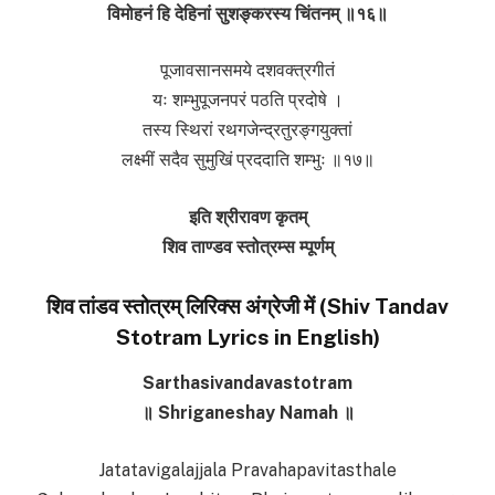
विमोहनं हि देहिनां सुशङ्करस्य चिंतनम् ॥१६॥
पूजावसानसमये दशवक्त्रगीतं
यः शम्भुपूजनपरं पठति प्रदोषे ।
तस्य स्थिरां रथगजेन्द्रतुरङ्गयुक्तां
लक्ष्मीं सदैव सुमुखिं प्रददाति शम्भुः ॥१७॥
इति श्रीरावण कृतम्
शिव ताण्डव स्तोत्रम्स म्पूर्णम्
शिव तांडव स्तोत्रम् लिरिक्स अंग्रेजी में (Shiv Tandav
Stotram Lyrics in English)
Sarthasivandavastotram
॥ Shriganeshay Namah ॥
Jatatavigalajjala Pravahapavitasthale