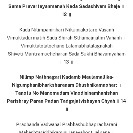
Sama Pravartayanmanah Kada Sadashivam Bhaje ॥
12 ॥
Kada Nilimpanirjhari Nikujnjakotare Vasanh
Vimuktadurmatih Sada Shirah Sthamajnjalim Vahanh ।
Vimuktalolalochano Lalamabhalalagnakah
Shiveti Mantramuchcharan Sada Sukhi Bhavamyaham
॥ 13 ॥
Nilimp Nathnagari Kadamb Maulamallika-
Nigumphanibharksharanam Dhushnikamnohar: ।
Tanotu No Manomudam Vinodininamhanishan
Parishray Paran Padan Tadgajatvishayan Chyah ॥ 14
॥
Prachanda Vadwanal Prabhashubhapracharani
Mahashtasiddhikamini Janavahoot Jalpana ।