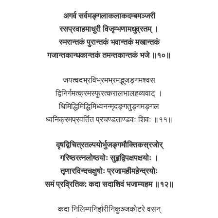
अगर्व सर्वमङ्गलाकलाकदम्बमञ्जरी
रसप्रवाहमाधुरी विजृम्भणामधुव्रतम् ।
स्मरान्तकं पुरान्तकं भवान्तकं मखान्तकं
गजान्तकान्धकान्तकं तमन्तकान्तकं भजे ॥१०॥
जयत्वदभ्रविभ्रमभ्रमद्भुजङ्गमश्वस
द्विनिर्गमत्क्रमस्फुरत्करालभालहव्यवाट् ।
धिमिद्धिमिद्धिमिध्वनन्मृदङ्गतुङ्गमङ्गल
ध्वनिक्रमप्रवर्तित प्रचण्डताण्डवः शिवः ॥११॥
दृषद्विचित्रतल्पयोर्भुजङ्गमौक्तिकस्रजोर्
गरिष्ठरत्नलोष्ठयोः सुहृद्विपक्षपक्षयोः ।
तृणारविन्दचक्षुषोः प्रजामहीमहेन्द्रयोः
समं प्रव्रितिक: कदा सदाशिवं भजाम्यहम ॥१२॥
कदा निलिम्पनिर्झरीनिकुञ्जकोटरे वसन्