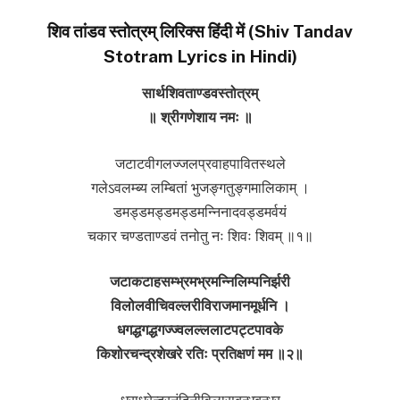
शिव तांडव स्तोत्रम् लिरिक्स हिंदी में (Shiv Tandav
Stotram Lyrics in Hindi)
सार्थशिवताण्डवस्तोत्रम्
॥ श्रीगणेशाय नमः ॥
जटाटवीगलज्जलप्रवाहपावितस्थले
गलेऽवलम्ब्य लम्बितां भुजङ्गतुङ्गमालिकाम् ।
डमड्डमड्डमड्डमन्निनादवड्डमर्वयं
चकार चण्डताण्डवं तनोतु नः शिवः शिवम् ॥१॥
जटाकटाहसम्भ्रमभ्रमन्निलिम्पनिर्झरी
विलोलवीचिवल्लरीविराजमानमूर्धनि ।
धगद्धगद्धगज्ज्वलल्ललाटपट्टपावके
किशोरचन्द्रशेखरे रतिः प्रतिक्षणं मम ॥२॥