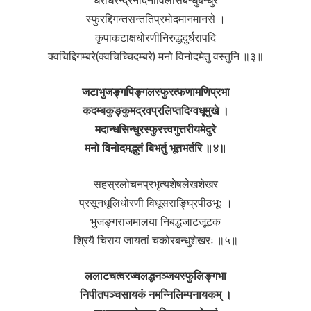
धराधरेन्द्रनंदिनीविलासबन्धुबन्धुर
स्फुरद्दिगन्तसन्ततिप्रमोदमानमानसे ।
कृपाकटाक्षधोरणीनिरुद्धदुर्धरापदि
क्वचिद्दिगम्बरे(क्वचिच्चिदम्बरे) मनो विनोदमेतु वस्तुनि ॥३॥
जटाभुजङ्गपिङ्गलस्फुरत्फणामणिप्रभा
कदम्बकुङ्कुमद्रवप्रलिप्तदिग्वधूमुखे ।
मदान्धसिन्धुरस्फुरत्त्वगुत्तरीयमेदुरे
मनो विनोदमद्भुतं बिभर्तु भूतभर्तरि ॥४॥
सहस्रलोचनप्रभृत्यशेषलेखशेखर
प्रसूनधूलिधोरणी विधूसराङ्घ्रिपीठभूः ।
भुजङ्गराजमालया निबद्धजाटजूटक
श्रियै चिराय जायतां चकोरबन्धुशेखरः ॥५॥
ललाटचत्वरज्वलद्धनञ्जयस्फुलिङ्गभा
निपीतपञ्चसायकं नमन्निलिम्पनायकम् ।