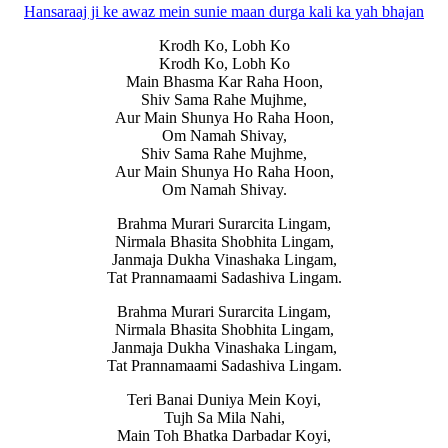
Hansaraaj ji ke awaz mein sunie maan durga kali ka yah bhajan
Krodh Ko, Lobh Ko
Krodh Ko, Lobh Ko
Main Bhasma Kar Raha Hoon,
Shiv Sama Rahe Mujhme,
Aur Main Shunya Ho Raha Hoon,
Om Namah Shivay,
Shiv Sama Rahe Mujhme,
Aur Main Shunya Ho Raha Hoon,
Om Namah Shivay.
Brahma Murari Surarcita Lingam,
Nirmala Bhasita Shobhita Lingam,
Janmaja Dukha Vinashaka Lingam,
Tat Prannamaami Sadashiva Lingam.
Brahma Murari Surarcita Lingam,
Nirmala Bhasita Shobhita Lingam,
Janmaja Dukha Vinashaka Lingam,
Tat Prannamaami Sadashiva Lingam.
Teri Banai Duniya Mein Koyi,
Tujh Sa Mila Nahi,
Main Toh Bhatka Darbadar Koyi,