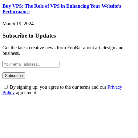
Buy VPS: The Role of VPS in Enhancing Your Website’s
Performance
March 19, 2024
Subscribe to Updates
Get the latest creative news from FooBar about art, design and
business.
By signing up, you agree to the our terms and our
Privacy
Policy
agreement.
ABOUT TECHSSLASH
Welcome to Techsslash! We're dedicated to providing you with the
best of technology, finance, gaming, entertainment, lifestyle, health,
and fitness news, all delivered with dependability.