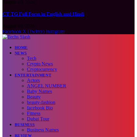
August 10, 2026
CT TG Full Form in English and Hindi
August 10, 2026
Facebook
X (Twitter)
Instagram
HOME
NEWS
Tech
Crypto News
Cryptocurrency
ENTERTAINMENT
Actors
ANGEL NUMBER
Baby Names
Beauty
beauty-fashion
facebook Bio
Fitness
Dubai Tour
BUSINESS
Business Names
REVIEW