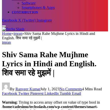
Software
Smartphones & Apps
CONTRIBUTION
Facebook
X (Twitter)
Instagram
Home
»
imran
»
Shiv Sama Rahe Mujhme Lyrics in Hindi and
English. शिव समा रहे मुझमें |
imran
Shiv Sama Rahe Mujhme
Lyrics in Hindi and English.
शिव समा रहे मुझमें |
By
Ranveer Kumar
July 1, 2023
No Comments
4 Mins Read
Facebook
Twitter
Pinterest
LinkedIn
Tumblr
Email
Warning
: Trying to access array offset on value of type bool in
/home/cadesimu/techsslash.com/wp-content/themes/smart-