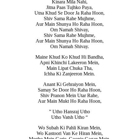
Kinara Mila Nahi,
Jitna Paas Tujhko Paya,
Utna Khud Se Door Ja Raha Hoon,
Shiv Sama Rahe Mujhme,
Aur Main Shunya Ho Raha Hoon,
Om Namah Shivay,
Shiv Sama Rahe Mujhme,
Aur Main Shunya Ho Raha Hoon,
Om Namah Shivay.
Maine Khud Ko Khud Hi Bandha,
Apni Khinchi Lakeeron Mein,
Main Lipat Chuka Tha,
Ichha Ki Zanjeeron Mein.
Anant Ki Gehraiyon Mein,
Samay Se Door Ho Raha Hoon,
Shiv Pranon Mein Utar Rahe,
Aur Main Mukt Ho Raha Hoon,
” Utho Hansraj Utho
Utho Vatsh Utho “
Wo Subah Ki Pahli Kiran Mein,
Wo Kastoori Van Ke Hiran Mein,
Megho Mein Garje, Goonje Gagan Mein,