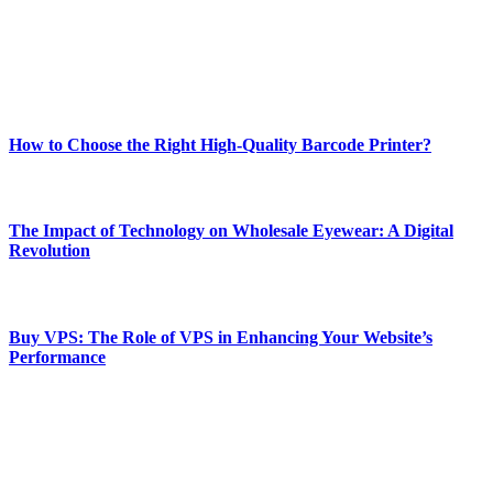
Our passion for tech and daily news drives us to create a booming
online website where you can stay informed and entertained.
Enjoy our content as much as we enjoy offering it to you
Most Popular
How to Choose the Right High-Quality Barcode Printer?
March 19, 2024
The Impact of Technology on Wholesale Eyewear: A Digital
Revolution
March 19, 2024
Buy VPS: The Role of VPS in Enhancing Your Website’s
Performance
March 19, 2024
CONTACT DETAILS
Phone:
+92-302-743-9438