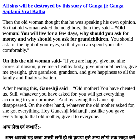
All sins will be destroyed by this story of Ganga ji: Ganga
Saptami Vrat Katha
Then the old woman thought that he was speaking his own opinion.
So that old woman asked the neighbors, then they said –
“Old
woman! You will live for a few days, why should you ask for
money and why should you ask for grandchildren.
You should
ask for the light of your eyes, so that you can spend your life
comfortably.”
On this the old woman said-
“If you are happy, give me nine
crores of illusion, give me a healthy body, give immortal nectar, give
me eyesight, give grandson, grandson, and give happiness to all the
family and finally salvation. “
After hearing this,
Ganeshji said –
“Old mother! You have cheated
us. Still, whatever you have asked for, you will get everything
according to your promise.” And by saying this Ganeshji
disappeared. On the other hand, whatever the old mother asked for,
she got everything. Hey Ganeshji Maharaj! Just like you gave
everything to that old mother, give it to everyone.
अन्य लेख एवं कथाएँ :-
अगर आपको यह कथा अच्छी लगी हो तो कृपया इसे अन्य लोगो तक साझा करें