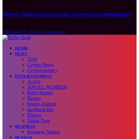
August 10, 2026
Почему собирательство вновь делается востребованным
August 10, 2026
Facebook
X (Twitter)
Instagram
HOME
NEWS
Tech
Crypto News
Cryptocurrency
ENTERTAINMENT
Actors
ANGEL NUMBER
Baby Names
Beauty
beauty-fashion
facebook Bio
Fitness
Dubai Tour
BUSINESS
Business Names
REVIEW