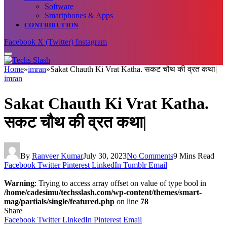
Software
Smartphones & Apps
CONTRIBUTION
Facebook
X (Twitter)
Instagram
Home
»
imran
»
Sakat Chauth Ki Vrat Katha. सकट चौथ की व्रत कथा|
imran
Sakat Chauth Ki Vrat Katha.
सकट चौथ की व्रत कथा|
By
Ranveer Kumar
July 30, 2023
No Comments
9 Mins Read
Facebook
Twitter
Pinterest
LinkedIn
Tumblr
Email
Warning
: Trying to access array offset on value of type bool in
/home/cadesimu/techsslash.com/wp-content/themes/smart-
mag/partials/single/featured.php
on line
78
Share
Facebook
Twitter
LinkedIn
Pinterest
Email