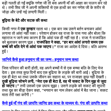
बड़ी गलती हो गईं क्यूंकि गणेश जी तो बस अपनी माँ की आज्ञा का पालन कर रहे
थे। तभी शिव जी ने अपनी शक्तियों से एक हाथी का सर गणेश जी के शरीर से
जोड़ा और उन्हें नई ज़न्दगी मिली।
बुढ़िया के बेटे और सटक की कथा
किसी नगर में
एक कुम्हार
रहता था। एक बार जब उसने बर्तन बनाकर आंवां
लगाया तो आंवां नहीं पका। परेशान होकर वह राजा के पास गया और बोला कि
महाराज न जाने क्या कारण है कि आंवां पक ही नहीं रहा है। राजा ने राजपंडित
को बुलाकर कारण पूछा।
राजपंडित ने कहा, ”हर बार आंवां लगाते समय एक
बच्चे की बलि देने से आंवां पक जाएगा।”
राजा का आदेश दे दिया। बलि आरम्भ
हुई।
जानिये कैसे हुआ हनुमान जी का जन्म : हनुमान जन्म कथा
जिस परिवार की बारी होती, वह अपने बच्चों में से एक बच्चा बलि के लिए भेज
देता। इस तरह कुछ दिनों बाद एक बुढि़या के लड़के की बारी आई। बुढि़या के
एक ही बेटा था तथा उसके जीवन का सहारा था, पर राजाज्ञा कुछ नहीं देखती।
दुखी बुढ़िया सोचने लगी, “मेरा एक ही बेटा है, वह भी सकट के दिन मुझ से जुदा
हो जाएगा।”
तभी उसको एक उपाय सूझा। उसने लड़के को सकट की सुपारी
तथा दूब का बीड़ा देकर कहा, “भगवान का नाम लेकर आंवां में बैठ जाना। सकट
माता तेरी रक्षा करेंगी।”
कैसे हुई माँ गंगा की उत्पत्ति जानिए इस कथा के माध्यम से: गंगा की उत्पत्ति कथा