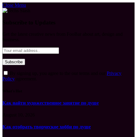
Close Menu
Subscribe to Updates
Get the latest creative news from FooBar about art, design and
business.
By signing up, you agree to the our terms and our
Privacy
Policy
agreement.
What's Hot
Как найти художественное занятие по душе
August 10, 2026
Как отобрать творческое хобби по душе