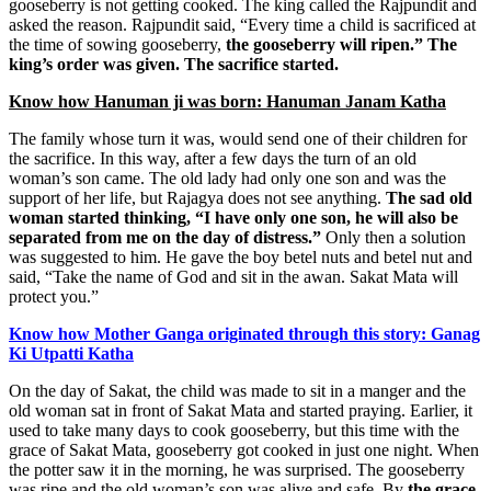
gooseberry is not getting cooked. The king called the Rajpundit and
asked the reason. Rajpundit said, “Every time a child is sacrificed at
the time of sowing gooseberry,
the gooseberry will ripen.” The
king’s order was given. The sacrifice started.
Know how Hanuman ji was born: Hanuman Janam Katha
The family whose turn it was, would send one of their children for
the sacrifice. In this way, after a few days the turn of an old
woman’s son came. The old lady had only one son and was the
support of her life, but Rajagya does not see anything.
The sad old
woman started thinking, “I have only one son, he will also be
separated from me on the day of distress.”
Only then a solution
was suggested to him. He gave the boy betel nuts and betel nut and
said, “Take the name of God and sit in the awan. Sakat Mata will
protect you.”
Know how Mother Ganga originated through this story: Ganag
Ki Utpatti Katha
On the day of Sakat, the child was made to sit in a manger and the
old woman sat in front of Sakat Mata and started praying. Earlier, it
used to take many days to cook gooseberry, but this time with the
grace of Sakat Mata, gooseberry got cooked in just one night. When
the potter saw it in the morning, he was surprised. The gooseberry
was ripe and the old woman’s son was alive and safe. By
the grace