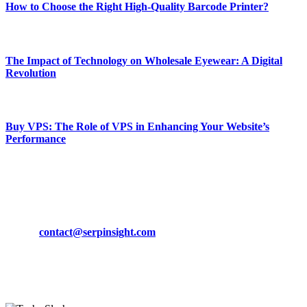
How to Choose the Right High-Quality Barcode Printer?
March 19, 2024
The Impact of Technology on Wholesale Eyewear: A Digital
Revolution
March 19, 2024
Buy VPS: The Role of VPS in Enhancing Your Website’s
Performance
March 19, 2024
CONTACT DETAILS
Phone:
+92-302-743-9438
Email:
contact@serpinsight.com
Our Recommendation
Here are some helpfull links for our user. hopefully you liked it.