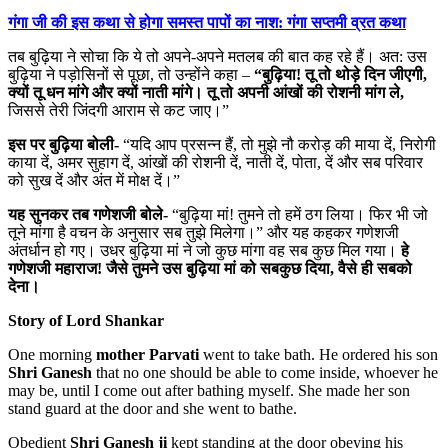
गंगा जी की इस कथा से होगा समस्त पापों का नाश: गंगा सप्तमी व्रत कथा
तब बुढ़िया ने सोचा कि ये तो अपने-अपने मतलब की बात कह रहे हैं। अत: उस
बुढ़िया ने पड़ोसिनों से पूछा, तो उन्होंने कहा –
“बुढ़िया! तू तो थोड़े दिन जीएगी,
क्यों तू धन मांगे और क्यों नाती मांगे। तू तो अपनी आंखों की रोशनी मांग ले,
जिससे तेरी जिंदगी आराम से कट जाए।”
इस पर बुढ़िया बोली-
“यदि आप प्रसन्न हैं, तो मुझे नौ करोड़ की माया दें, निरोगी
काया दें, अमर सुहाग दें, आंखों की रोशनी दें, नाती दें, पोता, दें और सब परिवार
को सुख दें और अंत में मोक्ष दें।”
यह सुनकर तब गणेशजी बोले-
“बुढ़िया मां! तुमने तो हमें ठग लिया। फिर भी जो
तूने मांगा है वचन के अनुसार सब तुझे मिलेगा।” और यह कहकर गणेशजी
अंतर्धान हो गए। उधर बुढ़िया मां ने जो कुछ मांगा वह सब कुछ मिल गया।
हे
गणेशजी महाराज! जैसे तुमने उस बुढ़िया मां को सबकुछ दिया, वैसे ही सबको
देना।
Story of Lord Shankar
One morning
mother Parvati
went to take bath. He ordered his son
Shri Ganesh
that no one should be able to come inside, whoever he
may be, until I come out after bathing myself. She made her son
stand guard at the door and she went to bathe.
Obedient
Shri Ganesh ji
kept standing at the door obeying his