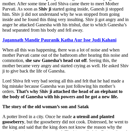
mother. After some time Lord Shiva came there to meet Mother
Parvati. As soon as
Shiv ji
started going inside, Ganesh ji stopped
him. Shiv ji did not understand why he was stopped from going
inside and he found this thing very insulting. Shiv ji got angry and in
anger he attacked Ganesha with his trishul, due to which Ganesha’s
head separated from his body and fell away.
Jagannath Mandir Pauranik Katha Aur Isse Judi Kahani
When all this was happening, there was a lot of noise and when
mother Parvati came out of the bathroom after hearing this noise and
commotion,
she saw Ganesha’s head cut off
. Seeing this, the
mother became very angry and started crying as well. He asked Shiv
ji to give back the life of Ganesha.
Lord Shiva felt very bad seeing all this and felt that he had made a
big mistake because Ganesha was just following his mother’s
orders.
That’s why Shiv ji attached the head of an elephant to
the body of Ganesha with his powers and he got a new life.
The story of the old woman’s son and Satak
A potter lived in a city. Once he made
a utensil and planted
gooseberry
, but the gooseberry did not cook. Distressed, he went to
the king and said that the king does not know the reason why the