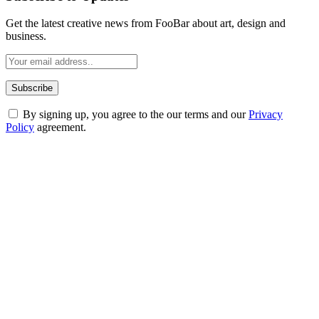
Get the latest creative news from FooBar about art, design and
business.
By signing up, you agree to the our terms and our
Privacy
Policy
agreement.
ABOUT TECHSSLASH
Welcome to Techsslash! We're dedicated to providing you with the
best of technology, finance, gaming, entertainment, lifestyle, health,
and fitness news, all delivered with dependability.
Our passion for tech and daily news drives us to create a booming
online website where you can stay informed and entertained.
Enjoy our content as much as we enjoy offering it to you
Most Popular