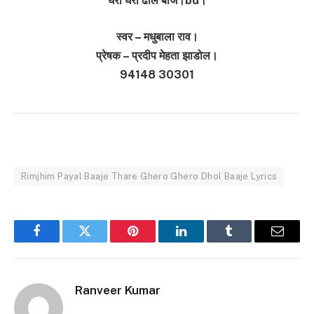
घेरों घेरों ढोल बाजे।bd।
स्वर – मधुबाला राव।
प्रेषक – प्रदीप मेहता झाडोल।
94148 30301
Rimjhim Payal Baaje Thare Ghero Ghero Dhol Baaje Lyrics
Facebook
Twitter
Pinterest
LinkedIn
Tumblr
Email
Ranveer Kumar