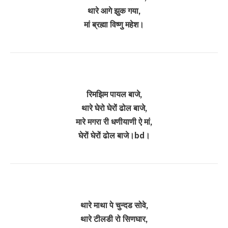
थारे आगे झुक गया,
मां ब्रह्मा विष्णु महेश।
रिमझिम पायल बाजे,
थारे घेरो घेरों ढोल बाजे,
मारे मगरा री धणीयाणी ऐ मां,
घेरों घेरों ढोल बाजे।bd।
थारे माथा पे चु‌न्द‌‌ड सोवे,
थारे टीलडी रो सि‌णघार,