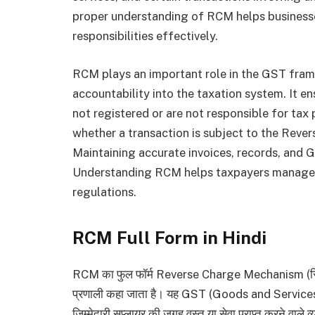
proper understanding of RCM helps businesse
responsibilities effectively.
RCM plays an important role in the GST fra
accountability into the taxation system. It en
not registered or are not responsible for ta
whether a transaction is subject to the Rev
Maintaining accurate invoices, records, and G
Understanding RCM helps taxpayers manage t
regulations.
RCM Full Form in Hindi
RCM का फुल फॉर्म Reverse Charge Mechanism (रिवर्स चा
प्रणाली कहा जाता है। यह GST (Goods and Services Tax
जिम्मेदारी सप्लायर की जगह वस्तु या सेवा प्राप्त करने वाले 