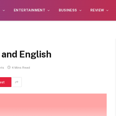
S
ENTERTAINMENT
BUSINESS
REVIEW
 and English
nts
4 Mins Read
est