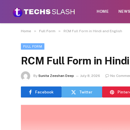
HOME
NEW
»
»
Home
Full Form
RCM Full Form in Hindi and English
FULL FORM
RCM Full Form in Hindi
By
Sunita Zeeshan Deep
July 8, 2026
No Comme
Facebook
Twitter
Pinter