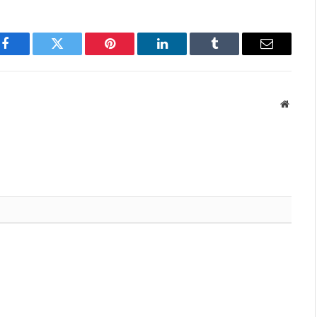
Facebook
Twitter
Pinterest
LinkedIn
Tumblr
Email
Websit