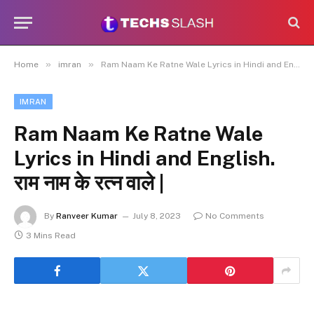
»
»
Home
imran
Ram Naam Ke Ratne Wale Lyrics in Hindi and English. राम नाम के रत्न वाले |
IMRAN
Ram Naam Ke Ratne Wale
Lyrics in Hindi and English.
राम नाम के रत्न वाले |
By
Ranveer Kumar
July 8, 2023
No Comments
3 Mins Read