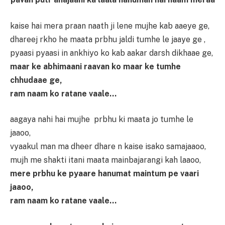
kaise hai mera praan naath ji lene mujhe kab aaeye ge,
dhareej rkho he maata prbhu jaldi tumhe le jaaye ge ,
pyaasi pyaasi in ankhiyo ko kab aakar darsh dikhaae ge,
maar ke abhimaani raavan ko maar ke tumhe
chhudaae ge,
ram naam ko ratane vaale…
aagaya nahi hai mujhe prbhu ki maata jo tumhe le
jaaoo,
vyaakul man ma dheer dhare n kaise isako samajaaoo,
mujh me shakti itani maata mainbajarangi kah laaoo,
mere prbhu ke pyaare hanumat maintum pe vaari
jaaoo,
ram naam ko ratane vaale…