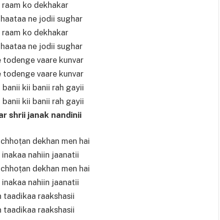
ii raam ko dekhakar
dhaataa ne jodii sughar
ii raam ko dekhakar
dhaataa ne jodii sughar
e todenge vaare kunvar
e todenge vaare kunvar
nii kii banii rah gayii
nii kii banii rah gayii
 shrii janak nandinii
ii chhoṭan dekhan men hai
inakaa nahiin jaanatii
ii chhoṭan dekhan men hai
inakaa nahiin jaanatii
 taadikaa raakshasii
 taadikaa raakshasii