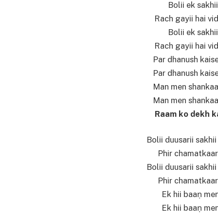
Bolii ek sakh
Rach gayii hai vi
Bolii ek sakh
Rach gayii hai vi
Par dhanush kais
Par dhanush kais
Man men shankaa ba
Man men shankaa ba
Raam ko dekh kar
Bolii duusarii sakh
Phir chamatkaar 
Bolii duusarii sakh
Phir chamatkaar 
Ek hii baaṇ men
Ek hii baaṇ men