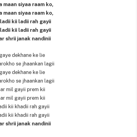
a maan siyaa raam ko,
a maan siyaa raam ko,
dii kii ladii rah gayii
dii kii ladii rah gayii
 shrii janak nandinii
gaye dekhane ke lie
arokho se jhaankan lagii
gaye dekhane ke lie
arokho se jhaankan lagii
ar mil gayii prem kii
ar mil gayii prem kii
dii kii khadii rah gayii
dii kii khadii rah gayii
 shrii janak nandinii