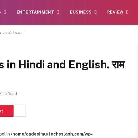
S
ENTERTAINMENT
BUSINESS
REVIEW
राम को देखकर |
in Hindi and English. राम
Mins Read
st
ool in
/home/cadesimu/techsslash.com/wp-