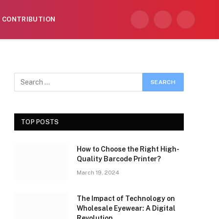
CONTRIBUTION
Facebook
X
Instagram
(Twitter)
TOP POSTS
How to Choose the Right High-
Quality Barcode Printer?
March 19, 2024
The Impact of Technology on
Wholesale Eyewear: A Digital
Revolution