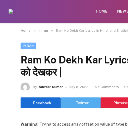
HOME
NEW
»
»
Home
imran
Ram Ko Dekh Kar Lyrics in Hindi and English. 
IMRAN
Ram Ko Dekh Kar Lyrics 
को देखकर |
By
Ranveer Kumar
July 8, 2023
No Comments
4 
Facebook
Twitter
Pintere
Warning
: Trying to access array offset on value of type b