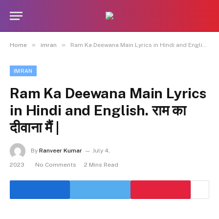
»
»
Home
imran
Ram Ka Deewana Main Lyrics in Hindi and English. राम का दीवाना मैं |
IMRAN
Ram Ka Deewana Main Lyrics
in Hindi and English. राम का
दीवाना मैं |
By
Ranveer Kumar
July 4,
2023
No Comments
2 Mins Read