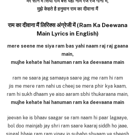
मेरे सीने में सिया राम बस यही नाम रज रज गाना मैं,
मुझे केहते है हनुमान राम का दीवाना मैं
राम का दीवाना मैं लिरिक्स अंग्रेजी में (Ram Ka Deewana
Main Lyrics in English)
mere seene me siya ram bas yahi naam raj raj gaana
main,
mujhe kehate hai hanuman ram ka deevaana main
ram ne saara jag samaaya saare jag me ram hi ram
jis me mere ram nahi us cheej se mera phir kya kaam,
ram hi sukh dhaam ye aiso aaram sbhi thukaraana main,
mujhe kehate hai hanuman ram ka deevaana main
jeevan ke is bhaav saagar se ram naam hi paar lagaaye,
bol doo mainjab jay shri ram saare kaaraj siddh ho jaae,
singal bhaje ram ram vinay jo subaho shyaam ye sheesh