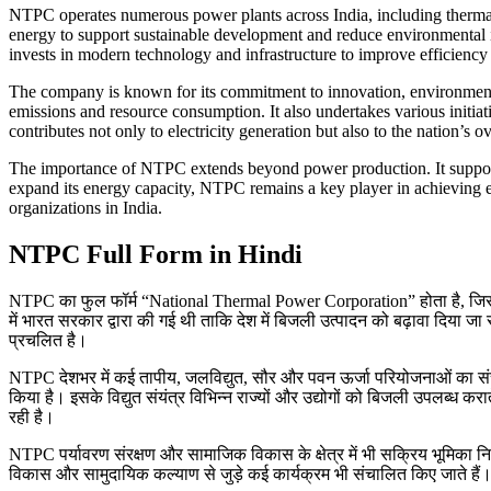
NTPC operates numerous power plants across India, including thermal,
energy to support sustainable development and reduce environmental i
invests in modern technology and infrastructure to improve efficiency 
The company is known for its commitment to innovation, environment
emissions and resource consumption. It also undertakes various initia
contributes not only to electricity generation but also to the nation’s
The importance of NTPC extends beyond power production. It supports i
expand its energy capacity, NTPC remains a key player in achieving en
organizations in India.
NTPC Full Form in Hindi
NTPC का फुल फॉर्म “National Thermal Power Corporation” होता है, जिसे हिंदी
में भारत सरकार द्वारा की गई थी ताकि देश में बिजली उत्पादन को बढ़ावा दिय
प्रचलित है।
NTPC देशभर में कई तापीय, जलविद्युत, सौर और पवन ऊर्जा परियोजनाओं का संचालन
किया है। इसके विद्युत संयंत्र विभिन्न राज्यों और उद्योगों को बिजली उपलब्ध
रही है।
NTPC पर्यावरण संरक्षण और सामाजिक विकास के क्षेत्र में भी सक्रिय भूमिका न
विकास और सामुदायिक कल्याण से जुड़े कई कार्यक्रम भी संचालित किए जाते हैं।