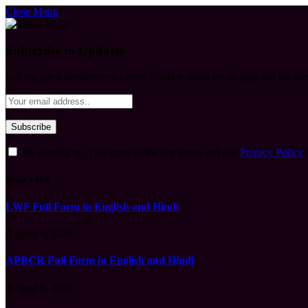
Close Menu
Subscribe to Updates
Get the latest creative news from FooBar about art, design and busine
By signing up, you agree to the our terms and our
Privacy Policy
What's Hot
LWF Full Form in English and Hindi
August 6, 2026
APBCR Full Form in English and Hindi
August 6, 2026