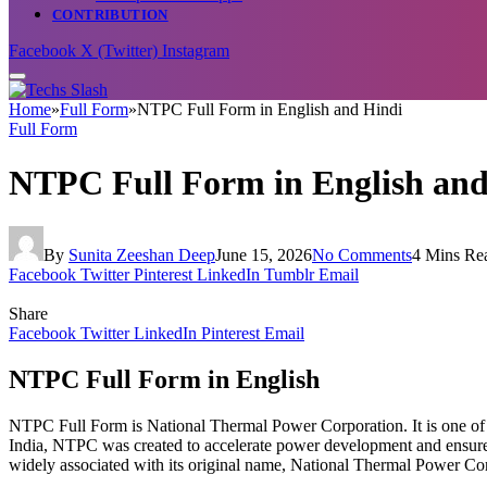
CONTRIBUTION
Facebook
X (Twitter)
Instagram
Home
»
Full Form
»
NTPC Full Form in English and Hindi
Full Form
NTPC Full Form in English and
By
Sunita Zeeshan Deep
June 15, 2026
No Comments
4 Mins Re
Facebook
Twitter
Pinterest
LinkedIn
Tumblr
Email
Share
Facebook
Twitter
LinkedIn
Pinterest
Email
NTPC Full Form in English
NTPC Full Form is National Thermal Power Corporation. It is one of In
India, NTPC was created to accelerate power development and ensure a
widely associated with its original name, National Thermal Power Co