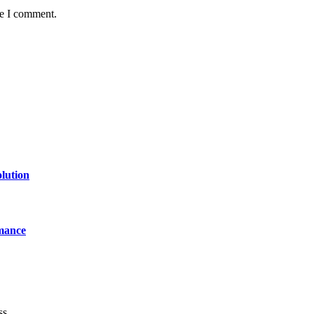
me I comment.
lution
mance
ss.