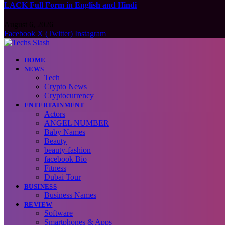
LACK Full Form in English and Hindi
August 6, 2026
Facebook
X (Twitter)
Instagram
HOME
NEWS
Tech
Crypto News
Cryptocurrency
ENTERTAINMENT
Actors
ANGEL NUMBER
Baby Names
Beauty
beauty-fashion
facebook Bio
Fitness
Dubai Tour
BUSINESS
Business Names
REVIEW
Software
Smartphones & Apps