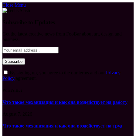
Close Menu
Subscribe to Updates
Get the latest creative news from FooBar about art, design and
business.
By signing up, you agree to the our terms and our
Privacy
Policy
agreement.
What's Hot
Что такое механизация и как она воздействует на работу
August 7, 2026
Что такое механизация и как она воздействует на труд