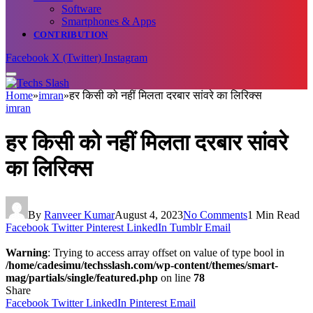
Software
Smartphones & Apps
CONTRIBUTION
Facebook
X (Twitter)
Instagram
Home
»
imran
»
हर किसी को नहीं मिलता दरबार सांवरे का लिरिक्स
imran
हर किसी को नहीं मिलता दरबार सांवरे
का लिरिक्स
By
Ranveer Kumar
August 4, 2023
No Comments
1 Min Read
Facebook
Twitter
Pinterest
LinkedIn
Tumblr
Email
Warning
: Trying to access array offset on value of type bool in
/home/cadesimu/techsslash.com/wp-content/themes/smart-
mag/partials/single/featured.php
on line
78
Share
Facebook
Twitter
LinkedIn
Pinterest
Email