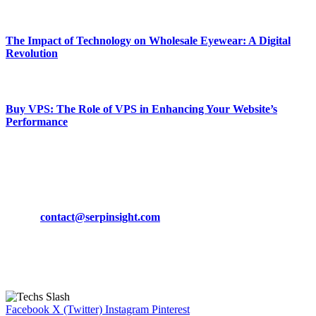
March 19, 2024
The Impact of Technology on Wholesale Eyewear: A Digital
Revolution
March 19, 2024
Buy VPS: The Role of VPS in Enhancing Your Website’s
Performance
March 19, 2024
CONTACT DETAILS
Phone:
+92-302-743-9438
Email:
contact@serpinsight.com
Our Recommendation
Here are some helpfull links for our user. hopefully you liked it.
Facebook
X (Twitter)
Instagram
Pinterest