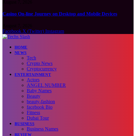
August 7, 2026
Casino On-line Journey on Desktop and Mobile Devices
August 7, 2026
Facebook
X (Twitter)
Instagram
HOME
NEWS
Tech
Crypto News
Cryptocurrency
ENTERTAINMENT
Actors
ANGEL NUMBER
Baby Names
Beauty
beauty-fashion
facebook Bio
Fitness
Dubai Tour
BUSINESS
Business Names
REVIEW