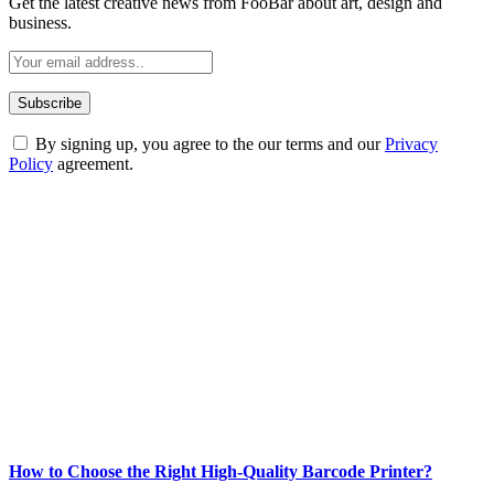
Get the latest creative news from FooBar about art, design and
business.
By signing up, you agree to the our terms and our
Privacy
Policy
agreement.
ABOUT TECHSSLASH
Welcome to Techsslash! We're dedicated to providing you with the
best of technology, finance, gaming, entertainment, lifestyle, health,
and fitness news, all delivered with dependability.
Our passion for tech and daily news drives us to create a booming
online website where you can stay informed and entertained.
Enjoy our content as much as we enjoy offering it to you
Most Popular
How to Choose the Right High-Quality Barcode Printer?