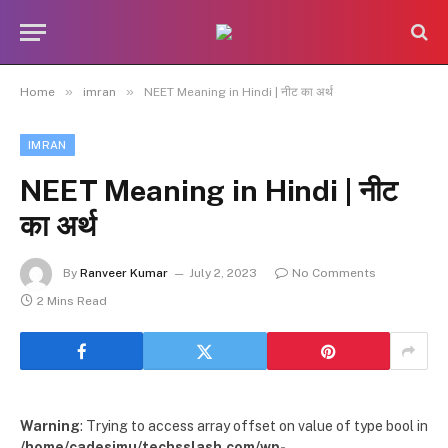
»
»
Home
imran
NEET Meaning in Hindi | नीट का अर्थ
IMRAN
NEET Meaning in Hindi | नीट
का अर्थ
By
Ranveer Kumar
July 2, 2023
No Comments
2 Mins Read
Warning
: Trying to access array offset on value of type bool in
/home/cadesimu/techsslash.com/wp-