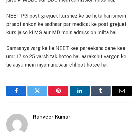
NEET PG post grejuet kurshez ke lie hota hai ismein
praapt ankon ke aadhaar par medical ke post grejuet
kurs jaise ki MS aur MD mein admission milta hai.
Samaanya varg ke lie NEET kee pareeksha dene kee
umr 17 se 25 varsh tak hotee hai, aarakshit vargon ke
lie aayu mein niyamanusaar chhoot hotee hai.
Facebook
Twitter
Pinterest
LinkedIn
Tumblr
Email
Ranveer Kumar