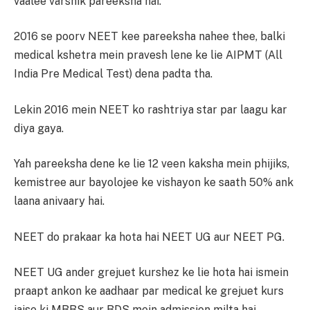
vaalee varshik pareeksha hai.
2016 se poorv NEET kee pareeksha nahee thee, balki
medical kshetra mein pravesh lene ke lie AIPMT (All
India Pre Medical Test) dena padta tha.
Lekin 2016 mein NEET ko rashtriya star par laagu kar
diya gaya.
Yah pareeksha dene ke lie 12 veen kaksha mein phijiks,
kemistree aur bayolojee ke vishayon ke saath 50% ank
laana anivaary hai.
NEET do prakaar ka hota hai NEET UG aur NEET PG.
NEET UG ander grejuet kurshez ke lie hota hai ismein
praapt ankon ke aadhaar par medical ke grejuet kurs
jaise ki MBBS aur BDS mein admission milta hai.