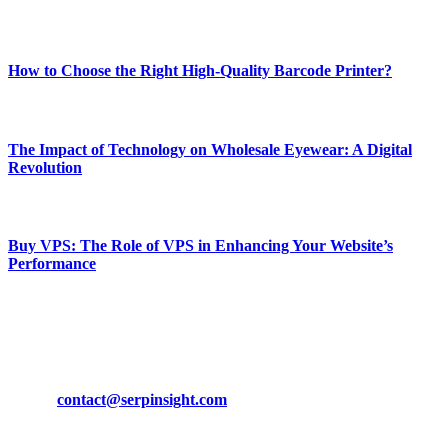
Most Popular
How to Choose the Right High-Quality Barcode Printer?
March 19, 2024
The Impact of Technology on Wholesale Eyewear: A Digital
Revolution
March 19, 2024
Buy VPS: The Role of VPS in Enhancing Your Website’s
Performance
March 19, 2024
CONTACT DETAILS
Phone:
+92-302-743-9438
Email:
contact@serpinsight.com
Our Recommendation