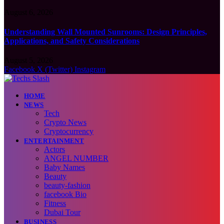
August 6, 2026
Understanding Wall Mounted Sunrooms: Design Principles,
Applications, and Safety Considerations
August 5, 2026
Facebook
X (Twitter)
Instagram
HOME
NEWS
Tech
Crypto News
Cryptocurrency
ENTERTAINMENT
Actors
ANGEL NUMBER
Baby Names
Beauty
beauty-fashion
facebook Bio
Fitness
Dubai Tour
BUSINESS