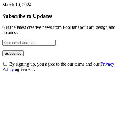
March 19, 2024
Subscribe to Updates
Get the latest creative news from FooBar about art, design and
business.
By signing up, you agree to the our terms and our
Privacy
Policy
agreement.
ABOUT TECHSSLASH
Welcome to Techsslash! We're dedicated to providing you with the
best of technology, finance, gaming, entertainment, lifestyle, health,
and fitness news, all delivered with dependability.
Our passion for tech and daily news drives us to create a booming
online website where you can stay informed and entertained.
Enjoy our content as much as we enjoy offering it to you