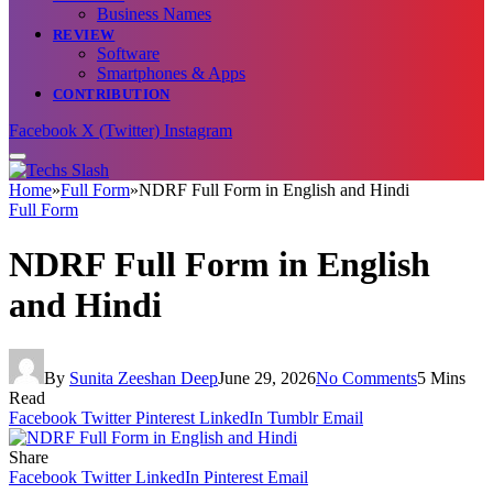
Business Names
REVIEW
Software
Smartphones & Apps
CONTRIBUTION
Facebook
X (Twitter)
Instagram
Home
»
Full Form
»
NDRF Full Form in English and Hindi
Full Form
NDRF Full Form in English
and Hindi
By
Sunita Zeeshan Deep
June 29, 2026
No Comments
5 Mins
Read
Facebook
Twitter
Pinterest
LinkedIn
Tumblr
Email
Share
Facebook
Twitter
LinkedIn
Pinterest
Email