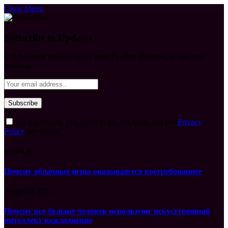
Close Menu
Subscribe to Updates
Get the latest creative news from FooBar about art, design and
business.
By signing up, you agree to the our terms and our
Privacy
Policy
agreement.
What's Hot
Почему облачные игры оказываются востребованнее
August 6, 2026
Почему все больше человек используют искусственный
интеллект каждодневно