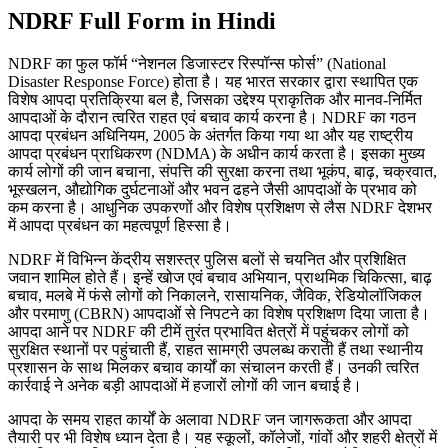
NDRF Full Form in Hindi
NDRF का फुल फॉर्म “नेशनल डिजास्टर रिस्पॉन्स फोर्स” (National
Disaster Response Force) होता है। यह भारत सरकार द्वारा स्थापित एक
विशेष आपदा प्रतिक्रिया बल है, जिसका उद्देश्य प्राकृतिक और मानव-निर्मित
आपदाओं के दौरान त्वरित राहत एवं बचाव कार्य करना है। NDRF का गठन
आपदा प्रबंधन अधिनियम, 2005 के अंतर्गत किया गया था और यह राष्ट्रीय
आपदा प्रबंधन प्राधिकरण (NDMA) के अधीन कार्य करता है। इसका मुख्य
कार्य लोगों की जान बचाना, संपत्ति की सुरक्षा करना तथा भूकंप, बाढ़, चक्रवात,
भूस्खलन, औद्योगिक दुर्घटनाओं और भवन ढहने जैसी आपदाओं के प्रभाव को
कम करना है। आधुनिक उपकरणों और विशेष प्रशिक्षण से लैस NDRF देशभर
में आपदा प्रबंधन का महत्वपूर्ण हिस्सा है।
NDRF में विभिन्न केंद्रीय सशस्त्र पुलिस बलों से चयनित और प्रशिक्षित
जवान शामिल होते हैं। इन्हें खोज एवं बचाव अभियान, प्राथमिक चिकित्सा, बाढ़
बचाव, मलबे में फंसे लोगों को निकालने, रासायनिक, जैविक, रेडियोलॉजिकल
और परमाणु (CBRN) आपदाओं से निपटने का विशेष प्रशिक्षण दिया जाता है।
आपदा आने पर NDRF की टीमें तुरंत प्रभावित क्षेत्रों में पहुंचकर लोगों को
सुरक्षित स्थानों पर पहुंचाती हैं, राहत सामग्री उपलब्ध कराती हैं तथा स्थानीय
प्रशासन के साथ मिलकर बचाव कार्यों का संचालन करती हैं। उनकी त्वरित
कार्रवाई ने अनेक बड़ी आपदाओं में हजारों लोगों की जान बचाई है।
आपदा के समय राहत कार्यों के अलावा NDRF जन जागरूकता और आपदा
तैयारी पर भी विशेष ध्यान देता है। यह स्कूलों, कॉलेजों, गांवों और शहरी क्षेत्रों में