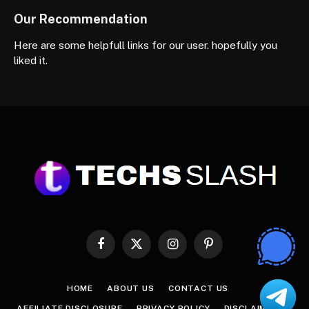
Our Recommendation
Here are some helpfull links for our user. hopefully you
liked it.
Facebook
X
Instagram
Pinterest
(Twitter)
HOME
ABOUT US
CONTACT US
AFFILIATE DISCLOSURE
PRIVACY POLICY
DISCLAIMER