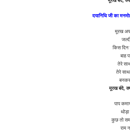
मूरख बंदे, क्
दयानिधि जी का मनमो
मूरख अपन
जल्द
किस दिन क
बाह प
तेरे साथ
तेरे साथ 
बनकर 
मूरख बंदे, क्य
पाप कमाय
थोड़ा
कुछ तो सम
राम न