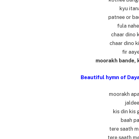
kyu itan
patnee or ba
fula nahe
chaar dino 
chaar dino k
fir aay
moorakh bande, ky
Beautiful hymn of Dayan
moorakh apa
jaldee
kis din kis
baah pa
tere saath m
tere saath me