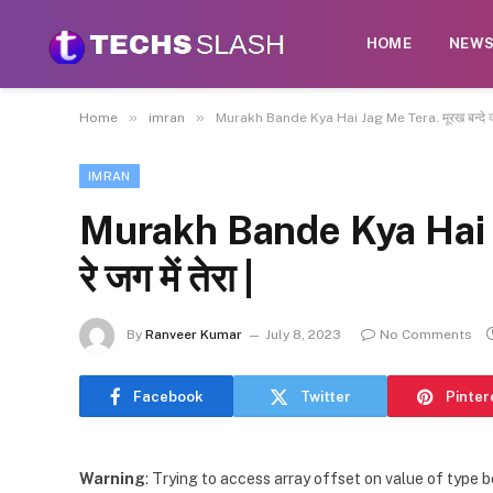
HOME
NEW
»
»
Home
imran
Murakh Bande Kya Hai Jag Me Tera. मूरख बन्दे क्या है
IMRAN
Murakh Bande Kya Hai Jag 
रे जग में तेरा |
By
Ranveer Kumar
July 8, 2023
No Comments
Facebook
Twitter
Pinter
Warning
: Trying to access array offset on value of type b