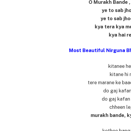
O Murakh Bande , 
ye to sab jh
ye to sab jho
kya tera kya m
kya hai re
Most Beautiful Nirguna B
kitanee he
kitane hi
tere marane ke baad
do gaj kafan
do gaj kafan 
chheen le
murakh bande, kya
kothee banga