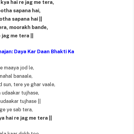
kya hai re jag me tera,
ootha sapana hai,
otha sapana hai ||
era, moorakh bande,
 jag me tera ||
hajan: Daya Kar Daan Bhakti Ka
e maaya jod le,
 mahal banaale,
 sun, tere ye ghar vaale,
 udaakar tujhase,
udaakar tujhase ||
ge ye sab tera,
 hai re jag me tera ||
la kaar dekh too,