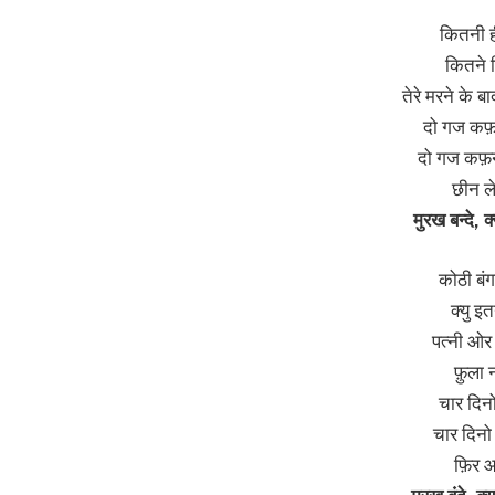
कितनी ह
कितने 
तेरे मरने के बा
दो गज कफ़न
दो गज कफ़न
छीन ले
मुरख बन्दे, क्
कोठी बंग
क्यु इ
पत्नी ओर 
फ़ुला न
चार दिनो
चार दिनो 
फ़िर आय