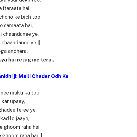
a itaraata hai,
chcho ke bich too,
e samaata hai,
ki chaandanee ye,
i chaandanee ye ||
ega andhera,
a hai re jag me tera..
idhi ji: Maili Chadar Odh Ke
nee mukti ka too,
 kar upaay,
 ghadee teree ye,
kad le jaaye,
e ghoom raha hai,
 ghoom raha hai ||