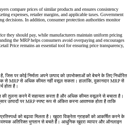
uyers compare prices of similar products and ensures consistency
rketing expenses, retailer margins, and applicable taxes. Government
g decisions. In addition, consumer protection authorities monitor
ce they should pay, while manufacturers maintain uniform pricing
derstanding the MRP helps consumers avoid overpaying and encourages
ail Price remains an essential tool for ensuring price transparency,
 जिस पर कोई निर्माता अपने उत्पाद को उपभोक्ताओं को बेचने के लिए निर्धारित
ार ग्राहक से MRP से अधिक कीमत नहीं वसूल सकता। हालांकि, दुकानदार MRP से
्य होता है।
 कीमत की तुलना करने में सहायता करता है और अधिक कीमत वसूलने से बचाता है।
अनुसार उत्पादों पर MRP स्पष्ट रूप से अंकित करना आवश्यक होता है ताकि
्रतिस्पर्धा को बढ़ावा मिलता है। खुदरा विक्रेता ग्राहकों को आकर्षित करने के
नावश्यक अतिरिक्त भुगतान से बचते हैं। आधुनिक खुदरा व्यापार और ऑनलाइन