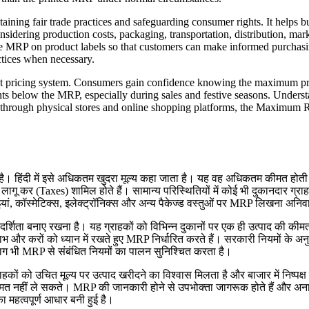
ining fair trade practices and safeguarding consumer rights. It helps b
nsidering production costs, packaging, transportation, distribution, ma
the MRP on product labels so that customers can make informed purchasin
ctices when necessary.
nt pricing system. Consumers gain confidence knowing the maximum pri
scounts below the MRP, especially during sales and festive seasons. Un
 through physical stores and online shopping platforms, the Maximum Ret
 हिंदी में इसे अधिकतम खुदरा मूल्य कहा जाता है। यह वह अधिकतम कीमत होती है,
भी लागू कर (Taxes) शामिल होते हैं। सामान्य परिस्थितियों में कोई भी दुकानद
ं, कॉस्मेटिक्स, इलेक्ट्रॉनिक्स और अन्य पैकेज्ड वस्तुओं पर MRP लिखना अनिवार
य पारदर्शिता बनाए रखना है। यह ग्राहकों को विभिन्न दुकानों पर एक ही उत्पाद की
लाभ और करों को ध्यान में रखते हुए MRP निर्धारित करते हैं। सरकारी नियमों के 
ाग भी MRP से संबंधित नियमों का पालन सुनिश्चित करता है।
ों को उचित मूल्य पर उत्पाद खरीदने का विश्वास मिलता है और बाजार में निष्पक्ष प
कीमत नहीं ले सकते। MRP की जानकारी होने से उपभोक्ता जागरूक होते हैं और अ
का महत्वपूर्ण आधार बनी हुई है।