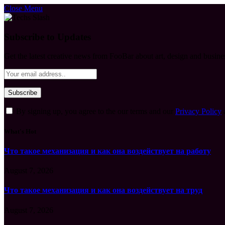
Close Menu
Subscribe to Updates
Get the latest creative news from FooBar about art, design and busine
By signing up, you agree to the our terms and our
Privacy Policy
What's Hot
Что такое механизация и как она воздействует на работу
August 7, 2026
Что такое механизация и как она воздействует на труд
August 7, 2026