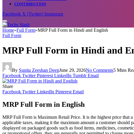
CONTRIBUTION
Facebook
X (Twitter)
Instagram
Home
»
Full Form
»
MRP Full Form in Hindi and English
Full Form
MRP Full Form in Hindi and En
By
Sunita Zeeshan Deep
June 29, 2026
No Comments
5 Mins Re
Facebook
Twitter
Pinterest
LinkedIn
Tumblr
Email
Share
Facebook
Twitter
LinkedIn
Pinterest
Email
MRP Full Form in English
MRP Full Form is Maximum Retail Price. It is the highest price that a
applicable taxes, making it the maximum amount a customer should p
displayed on packaged goods such as food items, medicines, cosmetics
or promotional offers, they are generally not permitted to charge mo