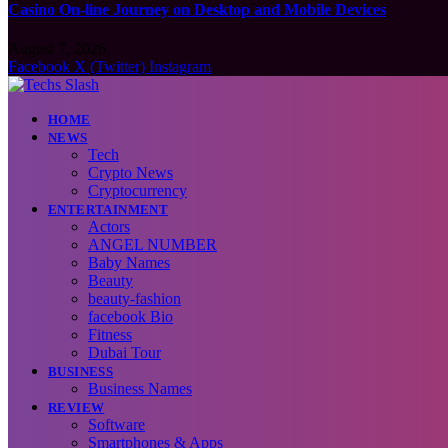
Casino On-line Journey on Desktop and Mobile Devices
August 7, 2026
Facebook
X (Twitter)
Instagram
HOME
NEWS
Tech
Crypto News
Cryptocurrency
ENTERTAINMENT
Actors
ANGEL NUMBER
Baby Names
Beauty
beauty-fashion
facebook Bio
Fitness
Dubai Tour
BUSINESS
Business Names
REVIEW
Software
Smartphones & Apps