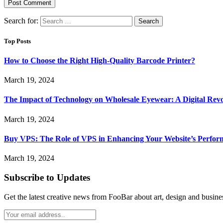
Search for:
Top Posts
How to Choose the Right High-Quality Barcode Printer?
March 19, 2024
The Impact of Technology on Wholesale Eyewear: A Digital Revo
March 19, 2024
Buy VPS: The Role of VPS in Enhancing Your Website’s Perfor
March 19, 2024
Subscribe to Updates
Get the latest creative news from FooBar about art, design and busine