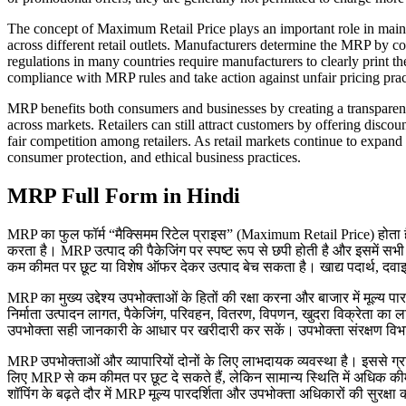
The concept of Maximum Retail Price plays an important role in mainta
across different retail outlets. Manufacturers determine the MRP by co
regulations in many countries require manufacturers to clearly print 
compliance with MRP rules and take action against unfair pricing pra
MRP benefits both consumers and businesses by creating a transpare
across markets. Retailers can still attract customers by offering di
fair competition among retailers. As retail markets continue to expand
consumer protection, and ethical business practices.
MRP Full Form in Hindi
MRP का फुल फॉर्म “मैक्सिमम रिटेल प्राइस” (Maximum Retail Price) होता है।
करता है। MRP उत्पाद की पैकेजिंग पर स्पष्ट रूप से छपी होती है और इसमें स
कम कीमत पर छूट या विशेष ऑफर देकर उत्पाद बेच सकता है। खाद्य पदार्थ, दवाइया
MRP का मुख्य उद्देश्य उपभोक्ताओं के हितों की रक्षा करना और बाजार में मूल्
निर्माता उत्पादन लागत, पैकेजिंग, परिवहन, वितरण, विपणन, खुदरा विक्रेता का 
उपभोक्ता सही जानकारी के आधार पर खरीदारी कर सकें। उपभोक्ता संरक्षण विभ
MRP उपभोक्ताओं और व्यापारियों दोनों के लिए लाभदायक व्यवस्था है। इससे ग्राहक
लिए MRP से कम कीमत पर छूट दे सकते हैं, लेकिन सामान्य स्थिति में अधिक 
शॉपिंग के बढ़ते दौर में MRP मूल्य पारदर्शिता और उपभोक्ता अधिकारों की सुरक्षा 