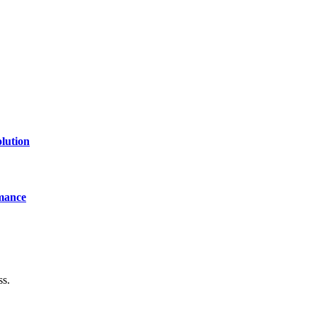
lution
mance
ss.