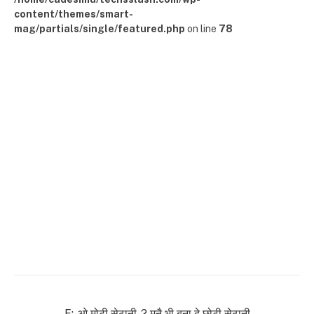
content/themes/smart-
mag/partials/single/featured.php
on line
78
F:-ओ मोटी सेठानी-2 मनै भी बना दे छोटी सेठानी