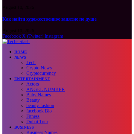
August 10, 2026
Как найти художественное занятие по душе
August 10, 2026
Facebook
X (Twitter)
Instagram
HOME
NEWS
Tech
Crypto News
Cryptocurrency
ENTERTAINMENT
Actors
ANGEL NUMBER
Baby Names
Beauty
beauty-fashion
facebook Bio
Fitness
Dubai Tour
BUSINESS
Business Names