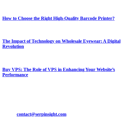
Most Popular
How to Choose the Right High-Quality Barcode Printer?
March 19, 2024
The Impact of Technology on Wholesale Eyewear: A Digital
Revolution
March 19, 2024
Buy VPS: The Role of VPS in Enhancing Your Website’s
Performance
March 19, 2024
CONTACT DETAILS
Phone:
+92-302-743-9438
Email:
contact@serpinsight.com
Our Recommendation