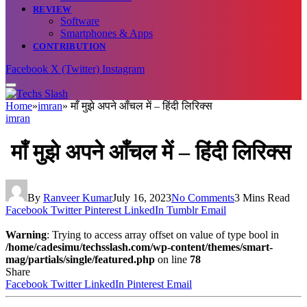
REVIEW
Software
Smartphones & Apps
CONTRIBUTION
Facebook
X (Twitter)
Instagram
Home
»
imran
»
माँ मुझे अपने आँचल में – हिंदी लिरिक्स
imran
माँ मुझे अपने आँचल में – हिंदी लिरिक्स
By
Ranveer Kumar
July 16, 2023
No Comments
3 Mins Read
Facebook
Twitter
Pinterest
LinkedIn
Tumblr
Email
Warning
: Trying to access array offset on value of type bool in
/home/cadesimu/techsslash.com/wp-content/themes/smart-
mag/partials/single/featured.php
on line
78
Share
Facebook
Twitter
LinkedIn
Pinterest
Email