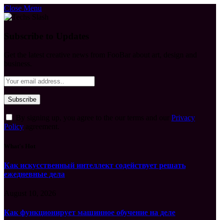
Close Menu
Subscribe to Updates
Get the latest creative news from FooBar about art, design and
business.
By signing up, you agree to the our terms and our
Privacy
Policy
agreement.
What's Hot
Как искусственный интеллект содействует решать
ежедневные дела
August 10, 2026
Как функционирует машинное обучение на деле