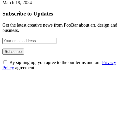
March 19, 2024
Subscribe to Updates
Get the latest creative news from FooBar about art, design and
business.
By signing up, you agree to the our terms and our
Privacy
Policy
agreement.
ABOUT TECHSSLASH
Welcome to Techsslash! We're dedicated to providing you with the
best of technology, finance, gaming, entertainment, lifestyle, health,
and fitness news, all delivered with dependability.
Our passion for tech and daily news drives us to create a booming
online website where you can stay informed and entertained.
Enjoy our content as much as we enjoy offering it to you