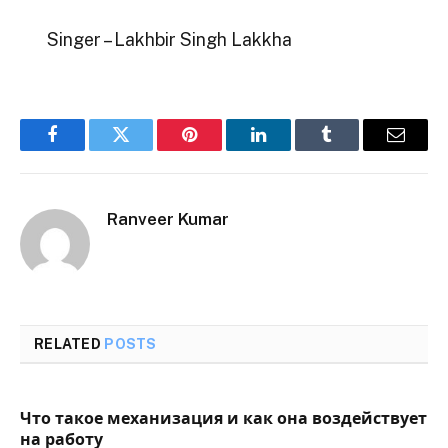
Singer – Lakhbir Singh Lakkha
Facebook
Twitter
Pinterest
LinkedIn
Tumblr
Email
Ranveer Kumar
RELATED
POSTS
Что такое механизация и как она воздействует
на работу