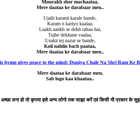
Muurakh shor machaataa,
Mere daataa ke darabaar men..
Ujalii karanii karale bande,
Karam n kariyo kaalaa,
Laakh aankh se dekh rahaa hai,
Tujhe dekhane vaalaa,
Usakii tej nazar se bande,
Koii nahiin bach paataa,
Mere daataa ke darabaar men..
is hymn gives peace to the mind: Duniya Chale Na Shri Ram Ke B
Mere daataa ke darabaar men,
Sab logo kaa khaataa..
छा लगा हो तो कृपया इसे अन्य लोगो तक साझा करें एवं किसी भी प्रकार के सुझा