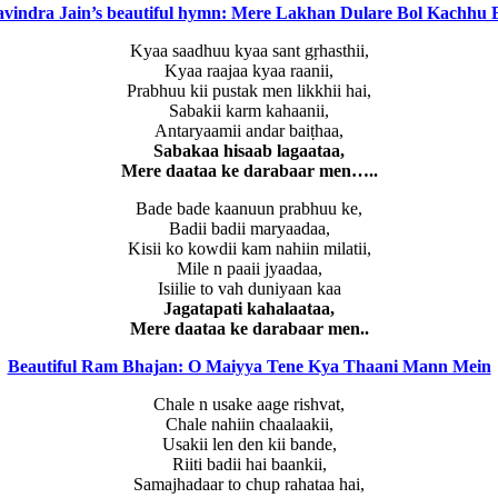
vindra Jain’s beautiful hymn: Mere Lakhan Dulare Bol Kachhu 
Kyaa saadhuu kyaa sant gṛhasthii,
Kyaa raajaa kyaa raanii,
Prabhuu kii pustak men likkhii hai,
Sabakii karm kahaanii,
Antaryaamii andar baiṭhaa,
Sabakaa hisaab lagaataa,
Mere daataa ke darabaar men…..
Bade bade kaanuun prabhuu ke,
Badii badii maryaadaa,
Kisii ko kowdii kam nahiin milatii,
Mile n paaii jyaadaa,
Isiilie to vah duniyaan kaa
Jagatapati kahalaataa,
Mere daataa ke darabaar men..
Beautiful Ram Bhajan: O Maiyya Tene Kya Thaani Mann Mein
Chale n usake aage rishvat,
Chale nahiin chaalaakii,
Usakii len den kii bande,
Riiti badii hai baankii,
Samajhadaar to chup rahataa hai,