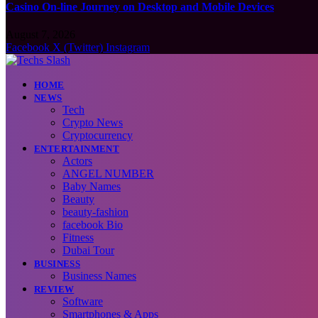
Casino On-line Journey on Desktop and Mobile Devices
August 7, 2026
Facebook
X (Twitter)
Instagram
HOME
NEWS
Tech
Crypto News
Cryptocurrency
ENTERTAINMENT
Actors
ANGEL NUMBER
Baby Names
Beauty
beauty-fashion
facebook Bio
Fitness
Dubai Tour
BUSINESS
Business Names
REVIEW
Software
Smartphones & Apps