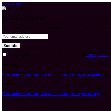
Close Menu
Subscribe to Updates
Get the latest creative news from FooBar about art, design and busine
By signing up, you agree to the our terms and our
Privacy Policy
What's Hot
Что такое механизация и как она воздействует на работу
August 7, 2026
Что такое механизация и как она воздействует на труд
August 7, 2026