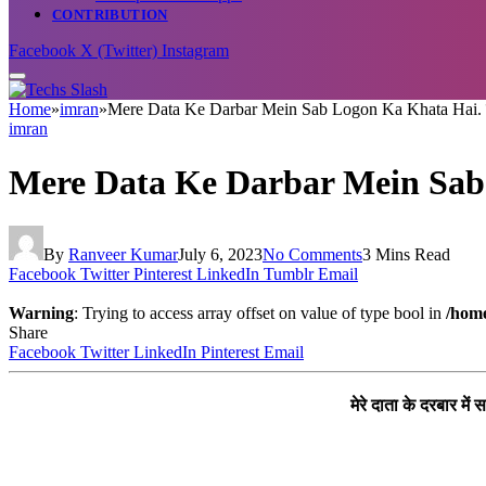
CONTRIBUTION
Facebook
X (Twitter)
Instagram
Home
»
imran
»
Mere Data Ke Darbar Mein Sab Logon Ka Khata Hai. मेरे 
imran
Mere Data Ke Darbar Mein Sab Log
By
Ranveer Kumar
July 6, 2023
No Comments
3 Mins Read
Facebook
Twitter
Pinterest
LinkedIn
Tumblr
Email
Warning
: Trying to access array offset on value of type bool in
/home
Share
Facebook
Twitter
LinkedIn
Pinterest
Email
मेरे दाता के दरबार 