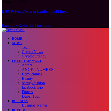
August 6, 2026
LACK Full Form in English and Hindi
August 6, 2026
Facebook
X (Twitter)
Instagram
HOME
NEWS
Tech
Crypto News
Cryptocurrency
ENTERTAINMENT
Actors
ANGEL NUMBER
Baby Names
Beauty
beauty-fashion
facebook Bio
Fitness
Dubai Tour
BUSINESS
Business Names
REVIEW