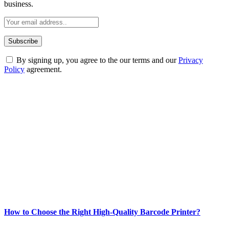
business.
By signing up, you agree to the our terms and our
Privacy
Policy
agreement.
ABOUT TECHSSLASH
Welcome to Techsslash! We're dedicated to providing you with the
best of technology, finance, gaming, entertainment, lifestyle, health,
and fitness news, all delivered with dependability.
Our passion for tech and daily news drives us to create a booming
online website where you can stay informed and entertained.
Enjoy our content as much as we enjoy offering it to you
Most Popular
How to Choose the Right High-Quality Barcode Printer?