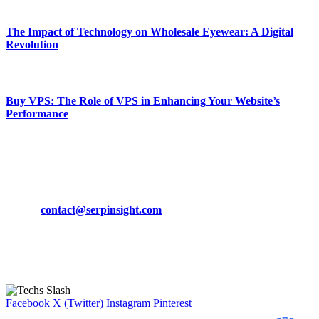
March 19, 2024
The Impact of Technology on Wholesale Eyewear: A Digital
Revolution
March 19, 2024
Buy VPS: The Role of VPS in Enhancing Your Website’s
Performance
March 19, 2024
CONTACT DETAILS
Phone:
+92-302-743-9438
Email:
contact@serpinsight.com
Our Recommendation
Here are some helpfull links for our user. hopefully you liked it.
Facebook
X (Twitter)
Instagram
Pinterest