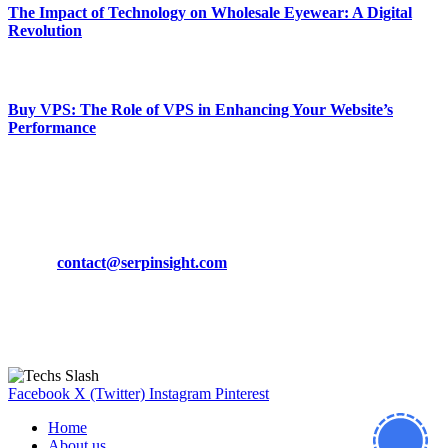
The Impact of Technology on Wholesale Eyewear: A Digital
Revolution
March 19, 2024
Buy VPS: The Role of VPS in Enhancing Your Website’s
Performance
March 19, 2024
CONTACT DETAILS
Phone:
+92-302-743-9438
Email:
contact@serpinsight.com
Our Recommendation
Here are some helpfull links for our user. hopefully you liked it.
Facebook
X (Twitter)
Instagram
Pinterest
Home
About us