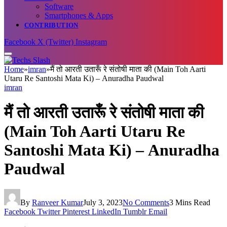
Software
Smartphones & Apps
CONTRIBUTION
Facebook
X (Twitter)
Instagram
Home
»
imran
»
मैं तो आरती उतारूँ रे संतोषी माता की (Main Toh Aarti
Utaru Re Santoshi Mata Ki) – Anuradha Paudwal
imran
मैं तो आरती उतारूँ रे संतोषी माता की
(Main Toh Aarti Utaru Re
Santoshi Mata Ki) – Anuradha
Paudwal
By
Ranveer Kumar
July 3, 2023
No Comments
3 Mins Read
Facebook
Twitter
Pinterest
LinkedIn
Tumblr
Email