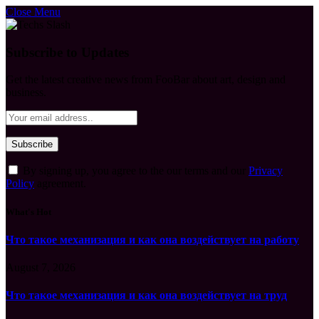
Close Menu
Subscribe to Updates
Get the latest creative news from FooBar about art, design and
business.
By signing up, you agree to the our terms and our
Privacy
Policy
agreement.
What's Hot
Что такое механизация и как она воздействует на работу
August 7, 2026
Что такое механизация и как она воздействует на труд