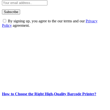
By signing up, you agree to the our terms and our
Privacy
Policy
agreement.
ABOUT TECHSSLASH
Welcome to Techsslash! We're dedicated to providing you with the
best of technology, finance, gaming, entertainment, lifestyle, health,
and fitness news, all delivered with dependability.
Our passion for tech and daily news drives us to create a booming
online website where you can stay informed and entertained.
Enjoy our content as much as we enjoy offering it to you
Most Popular
How to Choose the Right High-Quality Barcode Printer?
March 19, 2024