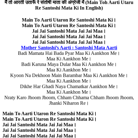
मैं तो आरती उतारूँ रे संतोषी माता की अंग्रेजी में (Main Toh Aarti Utaru
Re Santoshi Mata Ki In English)
Main To Aarti Utaron Re Santoshi Mata Ki।
Main To Aarti Utaron Re Santoshi Mata Ki।
Jai Jai Santoshi Mata Jai Jai Maa।
Jai Jai Santoshi Mata Jai Jai Maa।
Jai Jai Santoshi Mata Jai Jai Maa।
Mother Santoshi’s Aarti : Santoshi Mata Aarti
Badi Mamata Hai Bada Pyar Maa Ki Aankhon Me।
Maa Ki Aankhon Me।
Badi Karuna Maya Dular Maa Ki Aankhon Me।
Maa Ki Aankhon Me।
Kyoon Na Dekhoon Main Barambar Maa Ki Aankhon Me।
Maa Ki Aankhon Me।
Dikhe Har Ghadi Naya Chamatkar Aankhon Me।
Maa Ki Aankhon Me।
Nraty Karo Jhoom Jhoom, Chham Chhama Chham Jhoom Jhoom,
Jhanki Niharon Re।
Main To Aarti Utaron Re Santoshi Mata Ki।
Main To Aarti Utaron Re Santoshi Mata Ki।
Jai Jai Santoshi Mata Jai Jai Maa।
Jai Jai Santoshi Mata Jai Jai Maa।
Jai Jai Santoshi Mata Jai Jai Maa।