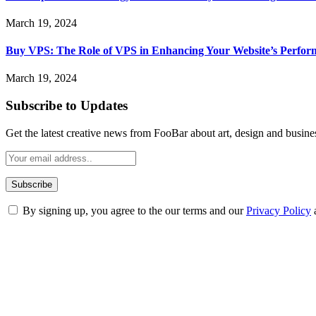
March 19, 2024
Buy VPS: The Role of VPS in Enhancing Your Website’s Perfor
March 19, 2024
Subscribe to Updates
Get the latest creative news from FooBar about art, design and busine
By signing up, you agree to the our terms and our
Privacy Policy
ABOUT TECHSSLASH
Welcome to Techsslash! We're dedicated to providing you with the best 
Our passion for tech and daily news drives us to create a booming on
Enjoy our content as much as we enjoy offering it to you