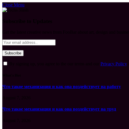
Close Menu
Subscribe to Updates
Get the latest creative news from FooBar about art, design and busine
By signing up, you agree to the our terms and our
Privacy Policy
What's Hot
Что такое механизация и как она воздействует на работу
August 7, 2026
Что такое механизация и как она воздействует на труд
August 7, 2026