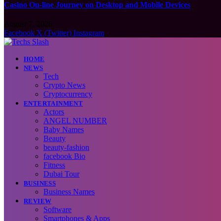
Casino On-line Journey on Desktop and Mobile Devices
August 7, 2026
Facebook
X (Twitter)
Instagram
HOME
NEWS
Tech
Crypto News
Cryptocurrency
ENTERTAINMENT
Actors
ANGEL NUMBER
Baby Names
Beauty
beauty-fashion
facebook Bio
Fitness
Dubai Tour
BUSINESS
Business Names
REVIEW
Software
Smartphones & Apps