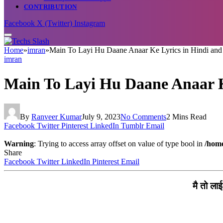
CONTRIBUTION
Facebook
X (Twitter)
Instagram
Home
»
imran
»
Main To Layi Hu Daane Anaar Ke Lyrics in Hindi and Engl
imran
Main To Layi Hu Daane Anaar Ke Ly
By
Ranveer Kumar
July 9, 2023
No Comments
2 Mins Read
Facebook
Twitter
Pinterest
LinkedIn
Tumblr
Email
Warning
: Trying to access array offset on value of type bool in
/home
Share
Facebook
Twitter
LinkedIn
Pinterest
Email
मै तो ला