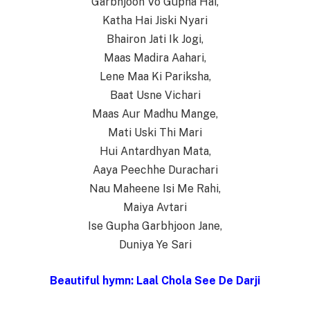
Garbhjoon Vo Gupha Hai,
Katha Hai Jiski Nyari
Bhairon Jati Ik Jogi,
Maas Madira Aahari,
Lene Maa Ki Pariksha,
Baat Usne Vichari
Maas Aur Madhu Mange,
Mati Uski Thi Mari
Hui Antardhyan Mata,
Aaya Peechhe Durachari
Nau Maheene Isi Me Rahi,
Maiya Avtari
Ise Gupha Garbhjoon Jane,
Duniya Ye Sari
Beautiful hymn: Laal Chola See De Darji