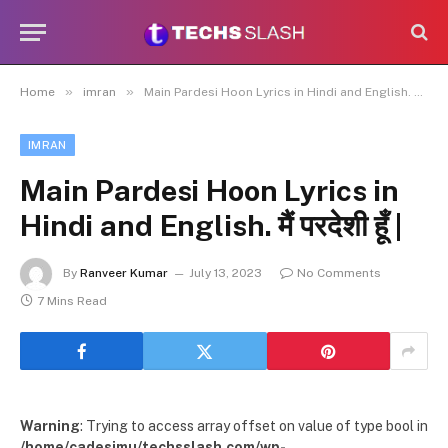
»
»
Home
imran
Main Pardesi Hoon Lyrics in Hindi and English. मैं परदेशी हूँ |
IMRAN
Main Pardesi Hoon Lyrics in
Hindi and English. मैं परदेशी हूँ |
By
Ranveer Kumar
July 13, 2023
No Comments
7 Mins Read
Warning
: Trying to access array offset on value of type bool in
/home/cadesimu/techsslash.com/wp-