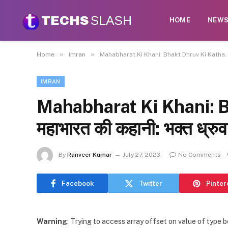
HOME
NEW
»
»
Home
imran
Mahabharat Ki Khani: Bhakt Dhruv Ki Katha. महा
IMRAN
Mahabharat Ki Khani: B
महाभारत की कहानी: भक्त ध्रु
By
Ranveer Kumar
July 27, 2023
No Comments
Facebook
Twitter
Pinter
Warning
: Trying to access array offset on value of type b