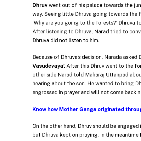
Dhruv
went out of his palace towards the ju
way. Seeing little Dhruva going towards the 
‘Why are you going to the forests?’ Dhruva t
After listening to Dhruva, Narad tried to con
Dhruva did not listen to him.
Because of Dhruva’s decision, Narada asked 
Vasudevaya’.
After this Dhruv went to the fo
other side Narad told Maharaj Uttanpad abou
hearing about the son. He wanted to bring D
engrossed in prayer and will not come back 
Know how Mother Ganga originated through
On the other hand, Dhruv should be engaged 
but Dhruva kept on praying. In the meantime