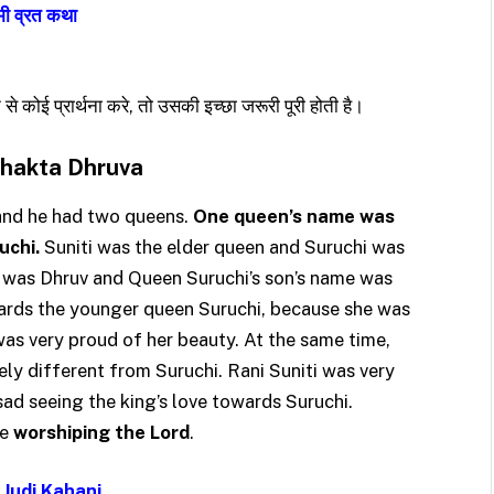
तमी व्रत कथा
े कोई प्रार्थना करे, तो उसकी इच्छा जरूरी पूरी होती है।
Bhakta Dhruva
nd he had two queens.
One queen’s name was
uchi.
Suniti was the elder queen and Suruchi was
e was Dhruv and Queen Suruchi’s son’s name was
ards the younger queen Suruchi, because she was
was very proud of her beauty. At the same time,
ly different from Suruchi. Rani Suniti was very
sad seeing the king’s love towards Suruchi.
me
worshiping the Lord
.
Judi Kahani