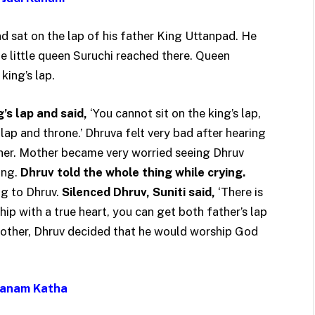
 sat on the lap of his father King Uttanpad. He
he little queen Suruchi reached there. Queen
king’s lap.
s lap and said,
‘You cannot sit on the king’s lap,
lap and throne.’ Dhruva felt very bad after hearing
ther. Mother became very worried seeing Dhruv
ing.
Dhruv told the whole thing while crying.
ng to Dhruv.
Silenced Dhruv, Suniti said,
‘There is
ip with a true heart, you can get both father’s lap
 mother, Dhruv decided that he would worship God
Janam Katha