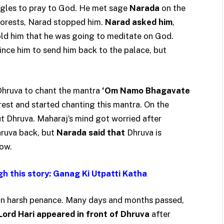
ngles to pray to God. He met sage
Narada
on the
forests, Narad stopped him.
Narad asked him
,
old him that he was going to meditate on God.
vince him to send him back to the palace, but
Dhruva to chant the mantra
‘Om Namo Bhagavate
rest and started chanting this mantra. On the
t Dhruva. Maharaj’s mind got worried after
hruva back, but
Narada said that
Dhruva is
now.
 this story: Ganag Ki Utpatti Katha
in harsh penance. Many days and months passed,
Lord Hari appeared in front of Dhruva
after