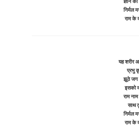
ज्ञान की
निर्मल मन
राम के 
यह शरीर अ
प्रभु क
झूठे जग क
इसको क्
राम नाम 
साथ तु
निर्मल मन
राम के 